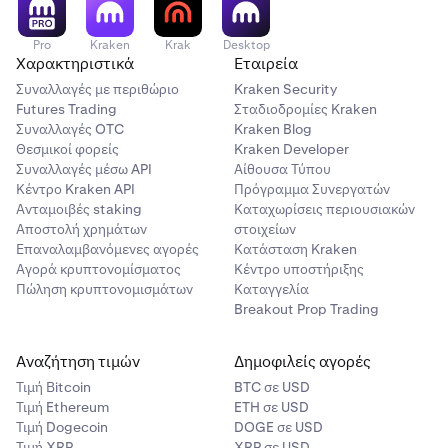
Pro
Kraken
Krak
Desktop
Χαρακτηριστικά
Εταιρεία
Συναλλαγές με περιθώριο
Kraken Security
Futures Trading
Σταδιοδρομίες Kraken
Συναλλαγές OTC
Kraken Blog
Θεσμικοί φορείς
Kraken Developer
Συναλλαγές μέσω API
Αίθουσα Τύπου
Κέντρο Kraken API
Πρόγραμμα Συνεργατών
Ανταμοιβές staking
Καταχωρίσεις περιουσιακών
Αποστολή χρημάτων
στοιχείων
Επαναλαμβανόμενες αγορές
Κατάσταση Kraken
Αγορά κρυπτονομίσματος
Κέντρο υποστήριξης
Πώληση κρυπτονομισμάτων
Καταγγελία
Breakout Prop Trading
Αναζήτηση τιμών
Δημοφιλείς αγορές
Τιμή Βitcoin
BTC σε USD
Τιμή Ethereum
ETH σε USD
Τιμή Dogecoin
DOGE σε USD
Τιμή XRP
XRP σε USD