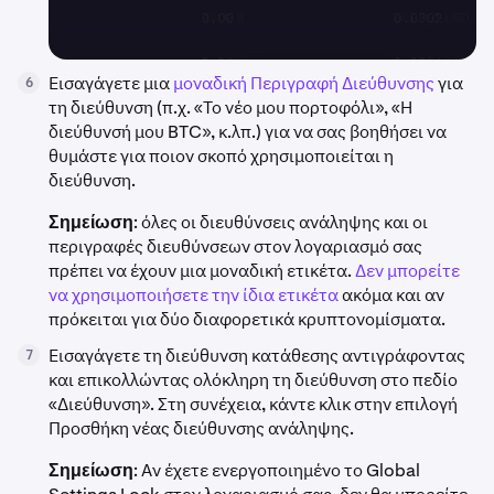
Εισαγάγετε μια
μοναδική Περιγραφή Διεύθυνσης
για
6
τη διεύθυνση (π.χ. «Το νέο μου πορτοφόλι», «Η
διεύθυνσή μου BTC», κ.λπ.) για να σας βοηθήσει να
θυμάστε για ποιον σκοπό χρησιμοποιείται η
διεύθυνση.
Σημείωση
: όλες οι διευθύνσεις ανάληψης και οι
περιγραφές διευθύνσεων στον λογαριασμό σας
πρέπει να έχουν μια μοναδική ετικέτα.
Δεν μπορείτε
να χρησιμοποιήσετε την ίδια ετικέτα
ακόμα και αν
πρόκειται για δύο διαφορετικά κρυπτονομίσματα.
Εισαγάγετε τη διεύθυνση κατάθεσης αντιγράφοντας
7
και επικολλώντας ολόκληρη τη διεύθυνση στο πεδίο
«Διεύθυνση». Στη συνέχεια, κάντε κλικ στην επιλογή
Προσθήκη νέας διεύθυνσης ανάληψης.
Σημείωση
: Αν έχετε ενεργοποιημένο το Global