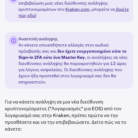
επιβεβαίωση μιας νέας διεύθυνσης ανάληψης
κρυπτονομισμάτων στο
Kraken.com
, μπορείτε να
βρείτε
πώς εδώ!
Αναστολή ανάληψης
Αν κάνετε οποιεσδήποτε αλλαγές στον κωδικό
πρόσβασής σας και
δεν έχετε ενεργοποιημένο ούτε το
Sign-in 2FA ούτε ένα Master Key
, οι αναλήψεις σε νέες
διευθύνσεις ανάληψης θα παρακρατηθούν για 12 ώρες
για λόγους ασφαλείας. Οι διευθύνσεις ανάληψης που
έχουν ήδη προστεθεί στον λογαριασμό σας δεν θα
επηρεαστούν.
Για να κάνετε ανάληψη σε μια νέα διεύθυνση
κρυπτονομίσματος ("Λογαριασμός" για EOS) από τον
λογαριασμό σας στην Kraken, πρέπει πρώτα να την
προσθέσετε και να την επιβεβαιώσετε. Δείτε πώς να το
κάνετε: