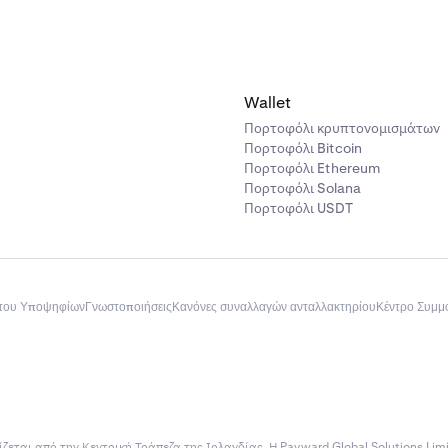
Wallet
Πορτοφόλι κρυπτονομισμάτων
Πορτοφόλι Bitcoin
Πορτοφόλι Ethereum
Πορτοφόλι Solana
Πορτοφόλι USDT
του Υποψηφίων
Γνωστοποιήσεις
Κανόνες συναλλαγών ανταλλακτηρίου
Κέντρο Συμ
ίζεται από την Κεντρική Τράπεζα της Ιρλανδίας. Η Payward Global Solutions Lim