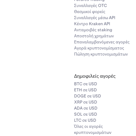
Συναλλαγές OTC
βεβαιωθεί, μπορείτε τώρα να κάνετε κλικ στο κουμπί
Ανάληψη
Θεσμικοί φορείς
 βρίσκεται τώρα σε κατάσταση
Εκκίνησης
.
Συναλλαγές μέσω API
Κέντρο Kraken API
 το Bitcoin στην εφαρμογή πορτοφολιού Lightning!
Ανταμοιβές staking
Αποστολή χρημάτων
Επαναλαμβανόμενες αγορές
Αγορά κρυπτονομίσματος
Πώληση κρυπτονομισμάτων
Δημοφιλείς αγορές
BTC σε USD
ETH σε USD
DOGE σε USD
XRP σε USD
ADA σε USD
SOL σε USD
LTC σε USD
Όλες οι αγορές
κρυπτονομισμάτων