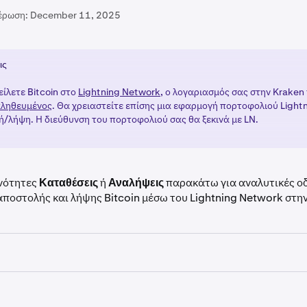
έρωση:
December 11, 2025
ις
είλετε Bitcoin στο
Lightning Network
, ο λογαριασμός σας στην Kraken
ληθευμένος
. Θα χρειαστείτε επίσης μια εφαρμογή πορτοφολιού Lightn
/λήψη. Η διεύθυνση του πορτοφολιού σας θα ξεκινά με LN.
ενότητες
Καταθέσεις
ή
Αναλήψεις
παρακάτω για αναλυτικές οδ
αποστολής και λήψης Bitcoin μέσω του Lightning Network στη
εθείτε στην Kraken σας, κάντε κλικ στο κουμπί
Κατάθεση
.