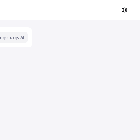
τήστε την AI
g