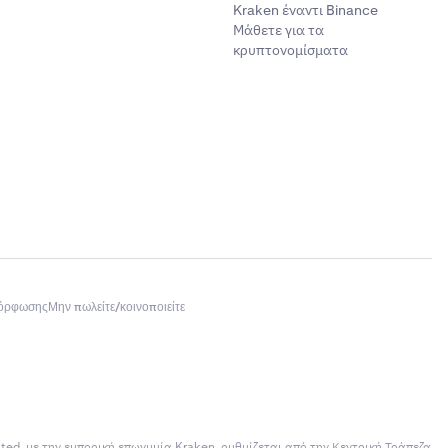
Kraken έναντι Binance
Μάθετε για τα
κρυπτονομίσματα
μόρφωσης
Μην πωλείτε/κοινοποιείτε
ited, με την εμπορική επωνυμία Kraken, ρυθμίζεται από την Κεντρική Τράπεζα