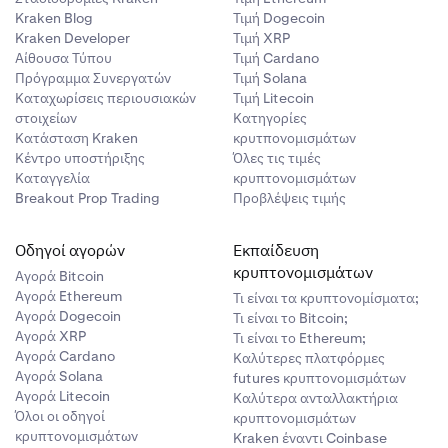
Kraken Blog
Τιμή Dogecoin
.
Kraken Developer
Τιμή XRP
Αίθουσα Τύπου
Τιμή Cardano
Πρόγραμμα Συνεργατών
Τιμή Solana
Καταχωρίσεις περιουσιακών
Τιμή Litecoin
στοιχείων
Κατηγορίες
Κατάσταση Kraken
κρυτπονομισμάτων
Κέντρο υποστήριξης
Όλες τις τιμές
Καταγγελία
κρυπτονομισμάτων
Breakout Prop Trading
Προβλέψεις τιμής
Οδηγοί αγορών
Εκπαίδευση
κρυπτονομισμάτων
Αγορά Bitcoin
Αγορά Ethereum
Τι είναι τα κρυπτονομίσματα;
Αγορά Dogecoin
Τι είναι το Bitcoin;
Αγορά XRP
Τι είναι το Ethereum;
Αγορά Cardano
Καλύτερες πλατφόρμες
Αγορά Solana
futures κρυπτονομισμάτων
Αγορά Litecoin
Καλύτερα ανταλλακτήρια
Όλοι οι οδηγοί
κρυπτονομισμάτων
κρυπτονομισμάτων
Kraken έναντι Coinbase