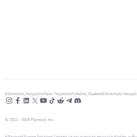
Ειδοποίηση Απορρήτου
Όροι Υπηρεσίας
Ρυθμίσεις Cookies
Ειδοποίηση Απορρή
© 2011 - 2026 Payward, Inc.
Η Payward Europe Solutions Limited, με την εμπορική επωνυμία Kraken, ρυθμ