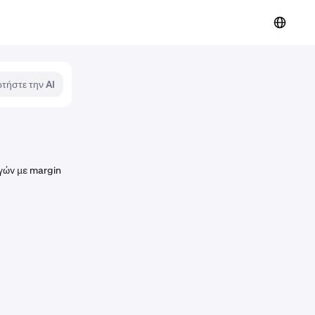
τήστε την AI
γών με margin