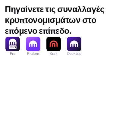
ΣΗΜΕΙΩΣΗ
: 
Πηγαίνετε τις συναλλαγές
αυξήσετε μια 
κρυπτονομισμάτων στο
στη διαθεσιμ
επόμενο επίπεδο.
ΣΥΧΝΕΣ ΕΡΩ
που είναι μεγ
Υποθέτοντας ό
Pro
Kraken
Krak
Desktop
σε 240 ZEC. Η
έκθεση θα απο