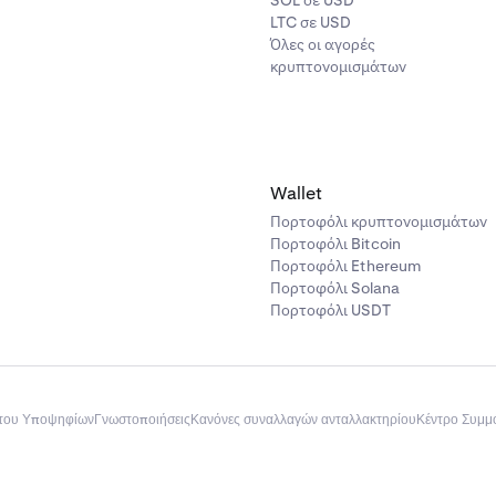
SOL σε USD
LTC σε USD
Όλες οι αγορές
κρυπτονομισμάτων
Wallet
Πορτοφόλι κρυπτονομισμάτων
Πορτοφόλι Bitcoin
Πορτοφόλι Ethereum
Πορτοφόλι Solana
Πορτοφόλι USDT
του Υποψηφίων
Γνωστοποιήσεις
Κανόνες συναλλαγών ανταλλακτηρίου
Κέντρο Συμ