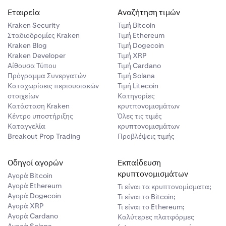
Εταιρεία
Αναζήτηση τιμών
ξετε ή να
και υπόκεινται
Kraken Security
Τιμή Βitcoin
Σταδιοδρομίες Kraken
Τιμή Ethereum
Kraken Blog
Τιμή Dogecoin
 ανοιχτή θέση
Kraken Developer
Τιμή XRP
Αίθουσα Τύπου
Τιμή Cardano
Πρόγραμμα Συνεργατών
Τιμή Solana
σης μειώνεται
Καταχωρίσεις περιουσιακών
Τιμή Litecoin
 η επιπλέον
στοιχείων
Κατηγορίες
Κατάσταση Kraken
κρυτπονομισμάτων
Κέντρο υποστήριξης
Όλες τις τιμές
Καταγγελία
κρυπτονομισμάτων
Breakout Prop Trading
Προβλέψεις τιμής
Οδηγοί αγορών
Εκπαίδευση
κρυπτονομισμάτων
Αγορά Bitcoin
Αγορά Ethereum
Τι είναι τα κρυπτονομίσματα;
Αγορά Dogecoin
Τι είναι το Bitcoin;
Αγορά XRP
Τι είναι το Ethereum;
Αγορά Cardano
Καλύτερες πλατφόρμες