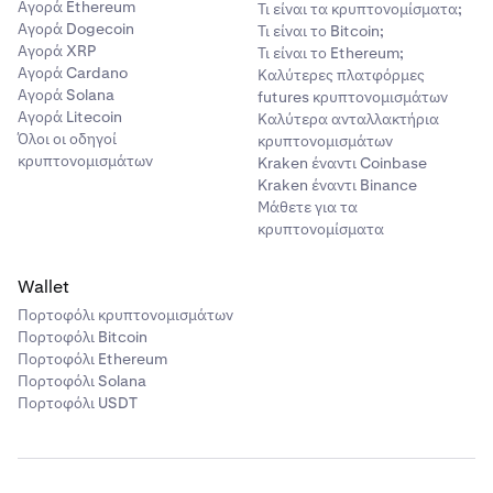
Αγορά Ethereum
Τι είναι τα κρυπτονομίσματα;
Αγορά Dogecoin
Τι είναι το Bitcoin;
Αγορά XRP
Τι είναι το Ethereum;
EUR
Αγορά Cardano
Καλύτερες πλατφόρμες
Αγορά Solana
futures κρυπτονομισμάτων
10,00 €
Αγορά Litecoin
Καλύτερα ανταλλακτήρια
Όλοι οι οδηγοί
1.000 € - 5.000 €
κρυπτονομισμάτων
κρυπτονομισμάτων
Kraken έναντι Coinbase
Kraken έναντι Binance
Μάθετε για τα
GBP
κρυπτονομίσματα
8,00 £
Wallet
800 £ - 4.000 £
Πορτοφόλι κρυπτονομισμάτων
Πορτοφόλι Bitcoin
Πορτοφόλι Ethereum
USD
Πορτοφόλι Solana
10,00 $
Πορτοφόλι USDT
1.000 - 5.000 $