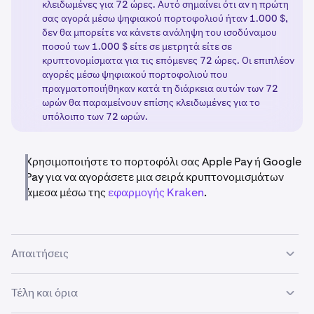
κλειδωμένες για 72 ώρες. Αυτό σημαίνει ότι αν η πρώτη
σας αγορά μέσω ψηφιακού πορτοφολιού ήταν 1.000 $,
δεν θα μπορείτε να κάνετε ανάληψη του ισοδύναμου
ποσού των 1.000 $ είτε σε μετρητά είτε σε
κρυπτονομίσματα για τις επόμενες 72 ώρες. Οι επιπλέον
αγορές μέσω ψηφιακού πορτοφολιού που
πραγματοποιήθηκαν κατά τη διάρκεια αυτών των 72
ωρών θα παραμείνουν επίσης κλειδωμένες για το
υπόλοιπο των 72 ωρών.
Χρησιμοποιήστε το πορτοφόλι σας Apple Pay ή Google
Pay για να αγοράσετε μια σειρά κρυπτονομισμάτων
άμεσα μέσω της
εφαρμογής Kraken
.
Απαιτήσεις
Τέλη και όρια
•
Ο λογαριασμός Kraken πρέπει να έχει
επαληθευτεί
.