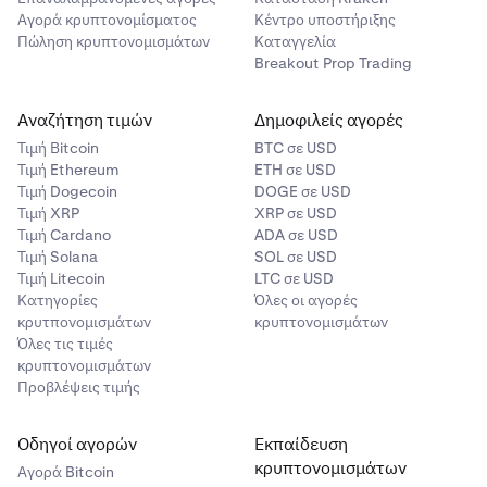
•
Τα ποσά αγοράς προσμετρώνται στα ημερήσια και
Αγορά κρυπτονομίσματος
Κέντρο υποστήριξης
μηνιαία όρια χρηματοδότησής σας.
Πώληση κρυπτονομισμάτων
Καταγγελία
Breakout Prop Trading
AUD
Αναζήτηση τιμών
Δημοφιλείς αγορές
14,00 A$
Τιμή Βitcoin
BTC σε USD
Τιμή Ethereum
ETH σε USD
1.500 - 7.000 A$
Τιμή Dogecoin
DOGE σε USD
Τιμή XRP
XRP σε USD
Τιμή Cardano
ADA σε USD
CAD
Τιμή Solana
SOL σε USD
Τιμή Litecoin
LTC σε USD
12,50 C$
Κατηγορίες
Όλες οι αγορές
κρυτπονομισμάτων
κρυπτονομισμάτων
1.500 - 6.500 C$
Όλες τις τιμές
κρυπτονομισμάτων
Προβλέψεις τιμής
CHF
10,00 CHF
Οδηγοί αγορών
Εκπαίδευση
κρυπτονομισμάτων
Αγορά Bitcoin
1.000 - 5.000 CHF