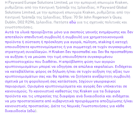
Η Payward Europe Solutions Limited, με την εμπορική επωνυμία Kraken,
✅
ρυθμίζεται από την Κεντρική Τράπεζα της Ιρλανδίας. Η Payward Global
Solutions Limited, με την εμπορική επωνυμία Kraken, ρυθμίζεται από την
✅
Κεντρική Τράπεζα της Ιρλανδίας. Έδρα: 70 Sir John Rogerson’s Quay,
Dublin, D02 R296, Ιρλανδία. Πατήστε
εδώ
για τις σχετικές πολιτικές και
γνωστοποιήσεις.
Αυτά τα υλικά προορίζονται μόνο για σκοπούς γενικής ενημέρωσης και δεν
Solana (SOL)
αποτελούν επενδυτική συμβουλή ή συμβουλή για χρηματοοικονομικά
προϊόντα ή σύσταση ή πρόσκληση για αγορά, πώληση, staking ή κατοχή
οποιουδήποτε κρυπτονομίσματος ή για συμμετοχή σε τυχόν συγκεκριμένη
✅
στρατηγική συναλλαγών. Η Kraken δεν προσπαθεί και δεν θα προσπαθήσει
να αυξήσει ή να μειώσει την τιμή οποιουδήποτε συγκεκριμένου
✅
κρυπτοστοιχείου που διαθέτει. Η απρόβλεπτη φύση των αγορών
κρυπτονομισμάτων μπορεί να οδηγήσει σε απώλεια κεφαλαίων. Ενδέχεται
να καταβάλλεται φόρος σε δήλωση ή/και σε τυχόν αύξηση της αξίας των
κρυπτονομισμάτων σας και θα πρέπει να ζητήσετε ανεξάρτητη συμβουλή
Sui (SUI)
σχετικά με τη φορολογική σας κατάσταση. Ισχύουν γεωγραφικοί
περιορισμοί. Ορισμένα κρυπτονομίσματα και αγορές δεν υπόκεινται σε
✅
κανονισμούς. Το κανονιστικό καθεστώς της Kraken για τα διάφορα
προϊόντα και τις υπηρεσίες της διαφέρει ανά δικαιοδοσία και ενδέχεται
-
να μην προστατεύεστε από κυβερνητικά προγράμματα αποζημίωσης ή/και
κανονιστικής προστασίας. Δείτε τις Νομικές Γνωστοποιήσεις για κάθε
δικαιοδοσία (
εδώ
).
Celestia (TIA)
✅