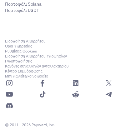
Πορτοφόλι Solana
Polygon (POL)
Πορτοφόλι USDT
✅
✅
Ειδοποίηση Απορρήτου
Όροι Υπηρεσίας
Mina Protocol (MINA)
Ρυθμίσεις Cookies
Ειδοποίηση Απορρήτου Υποψηφίων
-
Γνωστοποιήσεις
Κανόνες συναλλαγών ανταλλακτηρίου
✅
Κέντρο Συμμόρφωσης
Μην πωλείτε/κοινοποιείτε
Secret Network (SCRT)
✅
✅
© 2011 - 2026 Payward, Inc.
Sei Network (SEI)