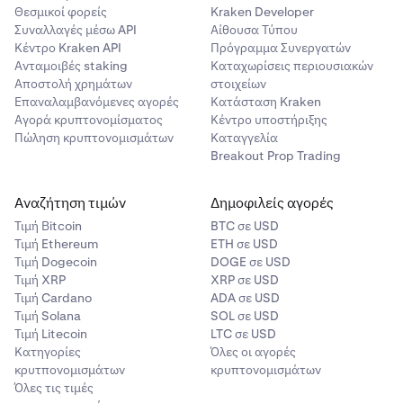
υπηρεσιών μας
.
Επίπεδο 3
5-50 εκατομμύρια $
10%
Θεσμικοί φορείς
Kraken Developer
✅
Συναλλαγές μέσω API
Αίθουσα Τύπου
Διατηρείτε την κυριότητα κάθε επιλέξιμου περιουσιακού
Κέντρο Kraken API
Πρόγραμμα Συνεργατών
στοιχείου με staking, ενώ τα εν λόγω περιουσιακά
Επίπεδο 4
50-100
5%
Ανταμοιβές staking
Καταχωρίσεις περιουσιακών
στοιχεία παραμένουν δικά σας κατά τη διάρκεια του
εκατομμύρια $
The Graph (GRT)
Αποστολή χρημάτων
στοιχείων
Staking. Ωστόσο, ενδέχεται να επηρεαστείτε από τις
Επαναλαμβανόμενες αγορές
Κατάσταση Kraken
περιόδους δέσμευσης εάν θέλετε να καταργήσετε το
✅
Αγορά κρυπτονομίσματος
Κέντρο υποστήριξης
Κατηγορία
Πάνω από
0%
staking των περιουσιακών στοιχείων στα οποία έχετε
Πώληση κρυπτονομισμάτων
Καταγγελία
✅
5
100.000.000 $
κάνει staking χρησιμοποιώντας την επιλογή bonded
Breakout Prop Trading
staking.
Αναζήτηση τιμών
Δημοφιλείς αγορές
Hyperliquid (HYPE)
Παράδειγμα:
Τιμή Βitcoin
BTC σε USD
Αν έχετε
80 ETH
και
1.000 SOL
σε bonded staking
✅
Τιμή Ethereum
ETH σε USD
(ενδεικτική συνολική αξία περιουσιακών στοιχείων
1,5
Τιμή Dogecoin
DOGE σε USD
εκατομμυρίων $
κατά την πληρωμή), το συνολικό σας
✅
Τιμή XRP
XRP σε USD
υπόλοιπο σάς κατατάσσει στη
βαθμίδα προμηθειών
Τιμή Cardano
ADA σε USD
20%
. Αν υποθέσουμε ότι αυτήν την εβδομάδα
κερδίσετε
Τιμή Solana
SOL σε USD
0,08 ETH και 1,0 SOL
σε ανταμοιβές δικτύου (αξίας
Injective (INJ)
Τιμή Litecoin
LTC σε USD
περίπου
1.450 $
κατά την πληρωμή), η Kraken διατηρεί
Κατηγορίες
Όλες οι αγορές
✅
το
20% της ανταμοιβής κάθε περιουσιακού στοιχείου,
κρυτπονομισμάτων
κρυπτονομισμάτων
0,016 ETH
και
0,2 SOL
(συνολικής αξίας
290 $
) και θα
Όλες τις τιμές
✅