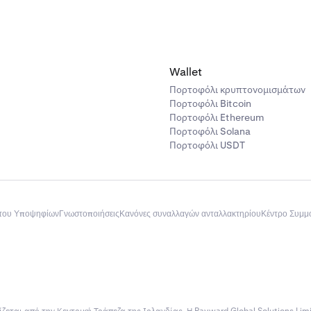
Wallet
Πορτοφόλι κρυπτονομισμάτων
Πορτοφόλι Bitcoin
Πορτοφόλι Ethereum
Πορτοφόλι Solana
Πορτοφόλι USDT
του Υποψηφίων
Γνωστοποιήσεις
Κανόνες συναλλαγών ανταλλακτηρίου
Κέντρο Συμ