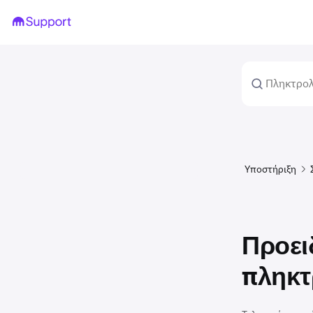
Υποστήριξη
Προει
πληκ