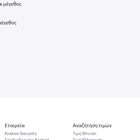
 x μέγεθος
 μέγεθος
Εταιρεία
Αναζήτηση τιμών
Kraken Security
Τιμή Βitcoin
Σταδιοδρομίες Kraken
Τιμή Ethereum