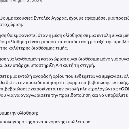
έρωση:
August 8, 2025
ψουμε ακούσιες Εντολές Αγοράς, έχουμε εφαρμόσει μια προει
αταχώριση.
ση θα εμφανιστεί όταν η μέση ολίσθηση σε μια εντολή είναι μ
μέση ολίσθηση είναι η ποσοστιαία απόσταση μεταξύ της προβλ
 της καλύτερης διαθέσιμης τιμής.
ση για λανθασμένη καταχώριση είναι διαθέσιμη μόνο για συν
o. Δεν υπάρχει υποστήριξη API αυτή τη στιγμή.
ετε μια εντολή αγοράς ή ορίου που ενδέχεται να εμφανίσει ο
θα δείτε την προειδοποίηση στη φόρμα επιβεβαίωσης εντολής.
επιβεβαιώσετε χειροκίνητα την εντολή πληκτρολογώντας «
CO
νου για να αναγνωρίσετε την προειδοποίηση και να υποβάλετε 
υμε την ολίσθηση;
 υπολογισμό της «αναμενόμενης απώλειας»: