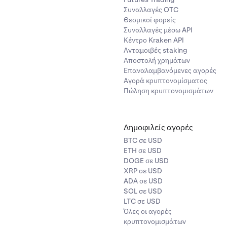
Συναλλαγές OTC
Θεσμικοί φορείς
Συναλλαγές μέσω API
Κέντρο Kraken API
Ανταμοιβές staking
Αποστολή χρημάτων
Επαναλαμβανόμενες αγορές
Αγορά κρυπτονομίσματος
Πώληση κρυπτονομισμάτων
Δημοφιλείς αγορές
BTC σε USD
ETH σε USD
DOGE σε USD
XRP σε USD
ADA σε USD
SOL σε USD
LTC σε USD
Όλες οι αγορές
κρυπτονομισμάτων