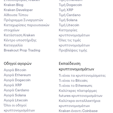
Kraken Blog
Τιμή Dogecoin
Kraken Developer
Τιμή XRP
Αίθουσα Τύπου
Τιμή Cardano
Πρόγραμμα Συνεργατών
Τιμή Solana
Καταχωρίσεις περιουσιακών
Τιμή Litecoin
στοιχείων
Κατηγορίες
Κατάσταση Kraken
κρυτπονομισμάτων
Κέντρο υποστήριξης
Όλες τις τιμές
Καταγγελία
κρυπτονομισμάτων
Breakout Prop Trading
Προβλέψεις τιμής
Οδηγοί αγορών
Εκπαίδευση
κρυπτονομισμάτων
Αγορά Bitcoin
Αγορά Ethereum
Τι είναι τα κρυπτονομίσματα;
Αγορά Dogecoin
Τι είναι το Bitcoin;
Αγορά XRP
Τι είναι το Ethereum;
Αγορά Cardano
Καλύτερες πλατφόρμες
Αγορά Solana
futures κρυπτονομισμάτων
Αγορά Litecoin
Καλύτερα ανταλλακτήρια
Όλοι οι οδηγοί
κρυπτονομισμάτων
κρυπτονομισμάτων
Kraken έναντι Coinbase