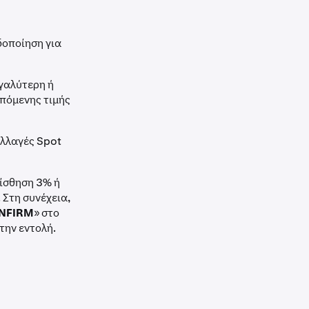
δοποίηση για
εγαλύτερη ή
επόμενης τιμής
αλλαγές Spot
λίσθηση 3% ή
 Στη συνέχεια,
NFIRM
» στο
την εντολή.