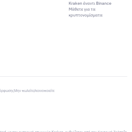
Kraken έναντι Binance
Μάθετε για τα
κρυπτονομίσματα
μόρφωσης
Μην πωλείτε/κοινοποιείτε