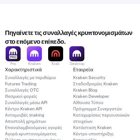
Δημιουργήθηκε από την Kraken (αυτόματα) κατά τη
διάρκεια της δημιουργίας λογαριασμού
Επιλέχθηκε από εσάς κατά τη διάρκεια της δημιουργίας
Πηγαίνετε τις συναλλαγές κρυπτονομισμάτων
λογαριασμού
στο επόμενο επίπεδο.
Χρησιμοποιείται για να συζητήσετε το λογαριασμό σας με
τρίτους
Pro
Kraken
Krak
Desktop
Χαρακτηριστικά
Εταιρεία
(συμπεριλαμβανομένης της Υποστήριξης Kraken)
Συναλλαγές με περιθώριο
Kraken Security
Χρησιμοποιείται
μόνο
για είσοδο
Futures Trading
Σταδιοδρομίες Kraken
Συναλλαγές OTC
Kraken Blog
Θεσμικοί φορείς
Kraken Developer
Δεν μπορεί να αλλάξει
Συναλλαγές μέσω API
Αίθουσα Τύπου
Κέντρο Kraken API
Πρόγραμμα Συνεργατών
Δεν μπορεί να αλλάξει
Ανταμοιβές staking
Καταχωρίσεις περιουσιακών
Αποστολή χρημάτων
στοιχείων
Επαναλαμβανόμενες αγορές
Κατάσταση Kraken
Αγορά κρυπτονομίσματος
Κέντρο υποστήριξης