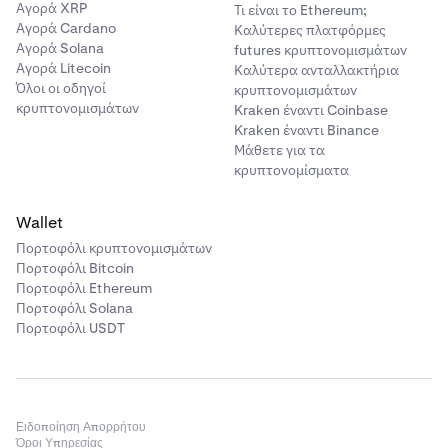
Αγορά XRP
Τι είναι το Ethereum;
Αγορά Cardano
Καλύτερες πλατφόρμες
Αγορά Solana
futures κρυπτονομισμάτων
Αγορά Litecoin
Καλύτερα ανταλλακτήρια
Όλοι οι οδηγοί
κρυπτονομισμάτων
κρυπτονομισμάτων
Kraken έναντι Coinbase
Kraken έναντι Binance
Μάθετε για τα
κρυπτονομίσματα
Wallet
Πορτοφόλι κρυπτονομισμάτων
Πορτοφόλι Bitcoin
Πορτοφόλι Ethereum
Πορτοφόλι Solana
Πορτοφόλι USDT
Ειδοποίηση Απορρήτου
Όροι Υπηρεσίας