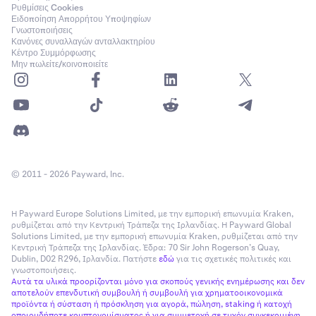
Ρυθμίσεις Cookies
Ειδοποίηση Απορρήτου Υποψηφίων
Γνωστοποιήσεις
Κανόνες συναλλαγών ανταλλακτηρίου
Κέντρο Συμμόρφωσης
Μην πωλείτε/κοινοποιείτε
© 2011 - 2026 Payward, Inc.
Η Payward Europe Solutions Limited, με την εμπορική επωνυμία Kraken,
ρυθμίζεται από την Κεντρική Τράπεζα της Ιρλανδίας. Η Payward Global
Solutions Limited, με την εμπορική επωνυμία Kraken, ρυθμίζεται από την
Κεντρική Τράπεζα της Ιρλανδίας. Έδρα: 70 Sir John Rogerson’s Quay,
Dublin, D02 R296, Ιρλανδία. Πατήστε
εδώ
για τις σχετικές πολιτικές και
γνωστοποιήσεις.
Αυτά τα υλικά προορίζονται μόνο για σκοπούς γενικής ενημέρωσης και δεν
αποτελούν επενδυτική συμβουλή ή συμβουλή για χρηματοοικονομικά
προϊόντα ή σύσταση ή πρόσκληση για αγορά, πώληση, staking ή κατοχή
οποιουδήποτε κρυπτονομίσματος ή για συμμετοχή σε τυχόν συγκεκριμένη