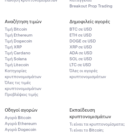
Πώληση κρυπτονομισμάτων
Καταγγελία
Breakout Prop Trading
Αναζήτηση τιμών
Δημοφιλείς αγορές
Τιμή Βitcoin
BTC σε USD
Τιμή Ethereum
ETH σε USD
Τιμή Dogecoin
DOGE σε USD
Τιμή XRP
XRP σε USD
Τιμή Cardano
ADA σε USD
Τιμή Solana
SOL σε USD
Τιμή Litecoin
LTC σε USD
Κατηγορίες
Όλες οι αγορές
κρυτπονομισμάτων
κρυπτονομισμάτων
Όλες τις τιμές
κρυπτονομισμάτων
Προβλέψεις τιμής
Οδηγοί αγορών
Εκπαίδευση
κρυπτονομισμάτων
Αγορά Bitcoin
Αγορά Ethereum
Τι είναι τα κρυπτονομίσματα;
Αγορά Dogecoin
Τι είναι το Bitcoin;