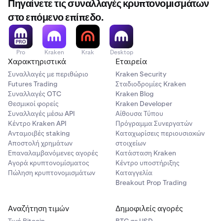
Πηγαίνετε τις συναλλαγές κρυπτονομισμάτων
στο επόμενο επίπεδο.
Pro
Kraken
Krak
Desktop
Χαρακτηριστικά
Εταιρεία
Συναλλαγές με περιθώριο
Kraken Security
Futures Trading
Σταδιοδρομίες Kraken
Συναλλαγές OTC
Kraken Blog
Θεσμικοί φορείς
Kraken Developer
Συναλλαγές μέσω API
Αίθουσα Τύπου
Κέντρο Kraken API
Πρόγραμμα Συνεργατών
Ανταμοιβές staking
Καταχωρίσεις περιουσιακών
Αποστολή χρημάτων
στοιχείων
Επαναλαμβανόμενες αγορές
Κατάσταση Kraken
Αγορά κρυπτονομίσματος
Κέντρο υποστήριξης
Πώληση κρυπτονομισμάτων
Καταγγελία
Breakout Prop Trading
Αναζήτηση τιμών
Δημοφιλείς αγορές