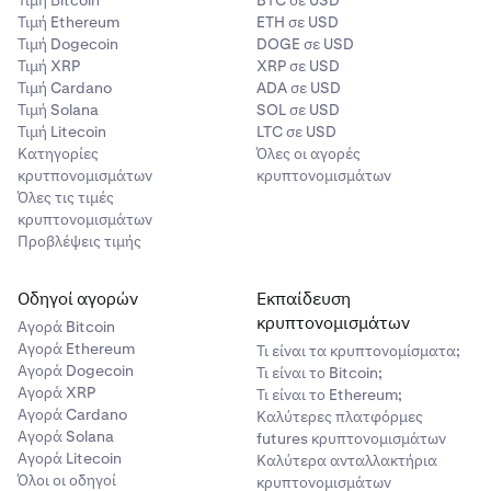
Τιμή Βitcoin
BTC σε USD
Τιμή Ethereum
ETH σε USD
Τιμή Dogecoin
DOGE σε USD
Τιμή XRP
XRP σε USD
Τιμή Cardano
ADA σε USD
Τιμή Solana
SOL σε USD
Τιμή Litecoin
LTC σε USD
Κατηγορίες
Όλες οι αγορές
κρυτπονομισμάτων
κρυπτονομισμάτων
Όλες τις τιμές
κρυπτονομισμάτων
Προβλέψεις τιμής
Οδηγοί αγορών
Εκπαίδευση
κρυπτονομισμάτων
Αγορά Bitcoin
Αγορά Ethereum
Τι είναι τα κρυπτονομίσματα;
Αγορά Dogecoin
Τι είναι το Bitcoin;
Αγορά XRP
Τι είναι το Ethereum;
Αγορά Cardano
Καλύτερες πλατφόρμες
Αγορά Solana
futures κρυπτονομισμάτων
Αγορά Litecoin
Καλύτερα ανταλλακτήρια
Όλοι οι οδηγοί
κρυπτονομισμάτων