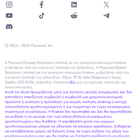
© 2011 - 2026 Payward, Inc.
Η Payward Europe Solutions Limited, με την εμπορική επωνυμία Kraken,
ρυθμίζεται από την Κεντρική Τράπεζα της Ιρλανδίας. Η Payward Global
Solutions Limited, με την εμπορική επωνυμία Kraken, ρυθμίζεται από την
Κεντρική Τράπεζα της Ιρλανδίας. Έδρα: 70 Sir John Rogerson’s Quay,
Dublin, D02 R296, Ιρλανδία. Πατήστε
εδώ
για τις σχετικές πολιτικές και
γνωστοποιήσεις.
Αυτά τα υλικά προορίζονται μόνο για σκοπούς γενικής ενημέρωσης και δεν
αποτελούν επενδυτική συμβουλή ή συμβουλή για χρηματοοικονομικά
προϊόντα ή σύσταση ή πρόσκληση για αγορά, πώληση, staking ή κατοχή
οποιουδήποτε κρυπτονομίσματος ή για συμμετοχή σε τυχόν συγκεκριμένη
στρατηγική συναλλαγών. Η Kraken δεν προσπαθεί και δεν θα προσπαθήσει
να αυξήσει ή να μειώσει την τιμή οποιουδήποτε συγκεκριμένου
κρυπτοστοιχείου που διαθέτει. Η απρόβλεπτη φύση των αγορών
κρυπτονομισμάτων μπορεί να οδηγήσει σε απώλεια κεφαλαίων. Ενδέχεται
να καταβάλλεται φόρος σε δήλωση ή/και σε τυχόν αύξηση της αξίας των
κρυπτονομισμάτων σας και θα πρέπει να ζητήσετε ανεξάρτητη συμβουλή