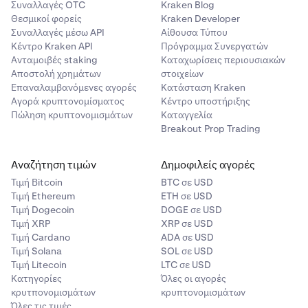
Συναλλαγές OTC
Kraken Blog
Θεσμικοί φορείς
Kraken Developer
Συναλλαγές μέσω API
Αίθουσα Τύπου
Κέντρο Kraken API
Πρόγραμμα Συνεργατών
Ανταμοιβές staking
Καταχωρίσεις περιουσιακών
Αποστολή χρημάτων
στοιχείων
Επαναλαμβανόμενες αγορές
Κατάσταση Kraken
Αγορά κρυπτονομίσματος
Κέντρο υποστήριξης
Πώληση κρυπτονομισμάτων
Καταγγελία
Breakout Prop Trading
Αναζήτηση τιμών
Δημοφιλείς αγορές
Τιμή Βitcoin
BTC σε USD
Τιμή Ethereum
ETH σε USD
Τιμή Dogecoin
DOGE σε USD
Τιμή XRP
XRP σε USD
Τιμή Cardano
ADA σε USD
Τιμή Solana
SOL σε USD
Τιμή Litecoin
LTC σε USD
Κατηγορίες
Όλες οι αγορές
κρυτπονομισμάτων
κρυπτονομισμάτων
Όλες τις τιμές