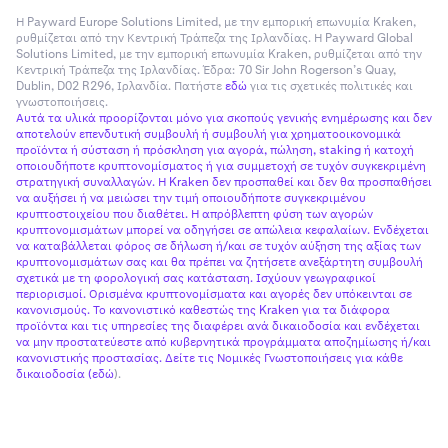
Η Payward Europe Solutions Limited, με την εμπορική επωνυμία Kraken,
ρυθμίζεται από την Κεντρική Τράπεζα της Ιρλανδίας. Η Payward Global
Solutions Limited, με την εμπορική επωνυμία Kraken, ρυθμίζεται από την
Κεντρική Τράπεζα της Ιρλανδίας. Έδρα: 70 Sir John Rogerson’s Quay,
Dublin, D02 R296, Ιρλανδία. Πατήστε
εδώ
για τις σχετικές πολιτικές και
γνωστοποιήσεις.
Αυτά τα υλικά προορίζονται μόνο για σκοπούς γενικής ενημέρωσης και δεν
αποτελούν επενδυτική συμβουλή ή συμβουλή για χρηματοοικονομικά
προϊόντα ή σύσταση ή πρόσκληση για αγορά, πώληση, staking ή κατοχή
οποιουδήποτε κρυπτονομίσματος ή για συμμετοχή σε τυχόν συγκεκριμένη
στρατηγική συναλλαγών. Η Kraken δεν προσπαθεί και δεν θα προσπαθήσει
να αυξήσει ή να μειώσει την τιμή οποιουδήποτε συγκεκριμένου
κρυπτοστοιχείου που διαθέτει. Η απρόβλεπτη φύση των αγορών
κρυπτονομισμάτων μπορεί να οδηγήσει σε απώλεια κεφαλαίων. Ενδέχεται
να καταβάλλεται φόρος σε δήλωση ή/και σε τυχόν αύξηση της αξίας των
κρυπτονομισμάτων σας και θα πρέπει να ζητήσετε ανεξάρτητη συμβουλή
σχετικά με τη φορολογική σας κατάσταση. Ισχύουν γεωγραφικοί
περιορισμοί. Ορισμένα κρυπτονομίσματα και αγορές δεν υπόκεινται σε
κανονισμούς. Το κανονιστικό καθεστώς της Kraken για τα διάφορα
προϊόντα και τις υπηρεσίες της διαφέρει ανά δικαιοδοσία και ενδέχεται
να μην προστατεύεστε από κυβερνητικά προγράμματα αποζημίωσης ή/και
κανονιστικής προστασίας. Δείτε τις Νομικές Γνωστοποιήσεις για κάθε
δικαιοδοσία (
εδώ
).