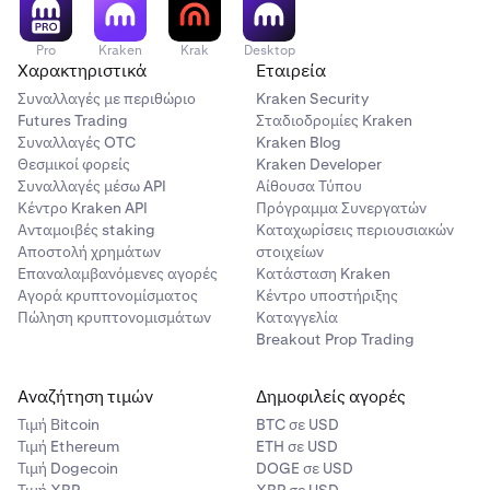
Pro
Kraken
Krak
Desktop
Χαρακτηριστικά
Εταιρεία
Συναλλαγές με περιθώριο
Kraken Security
Futures Trading
Σταδιοδρομίες Kraken
Συναλλαγές OTC
Kraken Blog
Θεσμικοί φορείς
Kraken Developer
Συναλλαγές μέσω API
Αίθουσα Τύπου
Κέντρο Kraken API
Πρόγραμμα Συνεργατών
Ανταμοιβές staking
Καταχωρίσεις περιουσιακών
Αποστολή χρημάτων
στοιχείων
Επαναλαμβανόμενες αγορές
Κατάσταση Kraken
Αγορά κρυπτονομίσματος
Κέντρο υποστήριξης
Πώληση κρυπτονομισμάτων
Καταγγελία
Breakout Prop Trading
Αναζήτηση τιμών
Δημοφιλείς αγορές
Τιμή Βitcoin
BTC σε USD
Τιμή Ethereum
ETH σε USD
Τιμή Dogecoin
DOGE σε USD