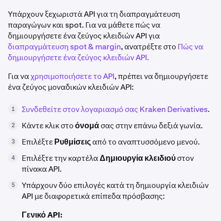
Υπάρχουν ξεχωριστά API για τη διαπραγμάτευση
παραγώγων και spot. Για να μάθετε πώς να
δημιουργήσετε ένα ζεύγος κλειδιών API για
διαπραγμάτευση spot & margin
, ανατρέξτε στο
Πώς να
δημιουργήσετε ένα ζεύγος κλειδιών API.
Για να
χρησιμοποιήσετε το API
, πρέπει να δημιουργήσετε
ένα ζεύγος μοναδικών κλειδιών API:
Συνδεθείτε στον λογαριασμό σας Kraken Derivatives
.
1
Κάντε κλικ στο
όνομά
σας στην επάνω δεξιά γωνία.
2
Επιλέξτε
Ρυθμίσεις
από το αναπτυσσόμενο μενού.
3
Επιλέξτε την καρτέλα
Δημιουργία κλειδιού
στον
4
πίνακα API.
Υπάρχουν δύο επιλογές κατά τη δημιουργία κλειδιών
5
API με διαφορετικά επίπεδα πρόσβασης:
Γενικό API: