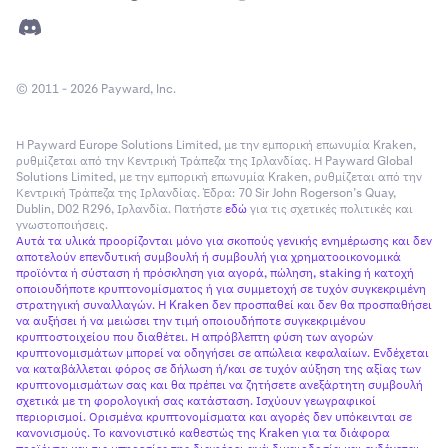
© 2011 - 2026 Payward, Inc.
Η Payward Europe Solutions Limited, με την εμπορική επωνυμία Kraken,
ρυθμίζεται από την Κεντρική Τράπεζα της Ιρλανδίας. Η Payward Global
Solutions Limited, με την εμπορική επωνυμία Kraken, ρυθμίζεται από την
Κεντρική Τράπεζα της Ιρλανδίας. Έδρα: 70 Sir John Rogerson’s Quay,
Dublin, D02 R296, Ιρλανδία. Πατήστε
εδώ
για τις σχετικές πολιτικές και
γνωστοποιήσεις.
Αυτά τα υλικά προορίζονται μόνο για σκοπούς γενικής ενημέρωσης και δεν
αποτελούν επενδυτική συμβουλή ή συμβουλή για χρηματοοικονομικά
προϊόντα ή σύσταση ή πρόσκληση για αγορά, πώληση, staking ή κατοχή
οποιουδήποτε κρυπτονομίσματος ή για συμμετοχή σε τυχόν συγκεκριμένη
στρατηγική συναλλαγών. Η Kraken δεν προσπαθεί και δεν θα προσπαθήσει
να αυξήσει ή να μειώσει την τιμή οποιουδήποτε συγκεκριμένου
κρυπτοστοιχείου που διαθέτει. Η απρόβλεπτη φύση των αγορών
κρυπτονομισμάτων μπορεί να οδηγήσει σε απώλεια κεφαλαίων. Ενδέχεται
να καταβάλλεται φόρος σε δήλωση ή/και σε τυχόν αύξηση της αξίας των
κρυπτονομισμάτων σας και θα πρέπει να ζητήσετε ανεξάρτητη συμβουλή
σχετικά με τη φορολογική σας κατάσταση. Ισχύουν γεωγραφικοί
περιορισμοί. Ορισμένα κρυπτονομίσματα και αγορές δεν υπόκεινται σε
κανονισμούς. Το κανονιστικό καθεστώς της Kraken για τα διάφορα