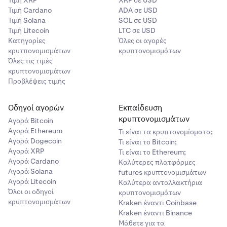
Τιμή XRP
XRP σε USD
Τιμή Cardano
ADA σε USD
Τιμή Solana
SOL σε USD
Τιμή Litecoin
LTC σε USD
Κατηγορίες
Όλες οι αγορές
κρυτπονομισμάτων
κρυπτονομισμάτων
Όλες τις τιμές
κρυπτονομισμάτων
Προβλέψεις τιμής
Οδηγοί αγορών
Εκπαίδευση
κρυπτονομισμάτων
Αγορά Bitcoin
Αγορά Ethereum
Τι είναι τα κρυπτονομίσματα;
Αγορά Dogecoin
Τι είναι το Bitcoin;
Αγορά XRP
Τι είναι το Ethereum;
Αγορά Cardano
Καλύτερες πλατφόρμες
Αγορά Solana
futures κρυπτονομισμάτων
Αγορά Litecoin
Καλύτερα ανταλλακτήρια
Όλοι οι οδηγοί
κρυπτονομισμάτων
κρυπτονομισμάτων
Kraken έναντι Coinbase
Kraken έναντι Binance
Μάθετε για τα