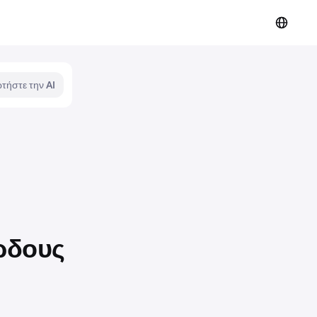
τήστε την AI
ρδους