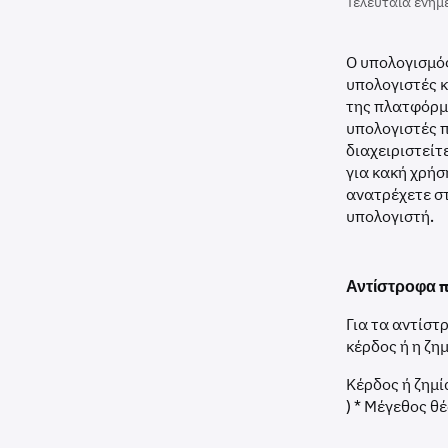
Τελευταία ενημ
Ο υπολογισμό
υπολογιστές κ
της πλατφόρμα
υπολογιστές π
διαχειριστείτ
για κακή χρήσ
ανατρέχετε στ
υπολογιστή.
Αντίστροφα 
Για τα αντίστ
κέρδος ή η ζη
Κέρδος ή ζημί
) * Μέγεθος θ