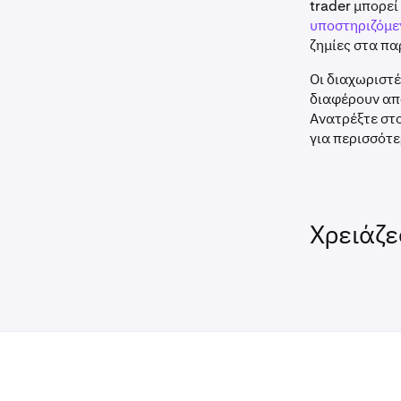
trader μπορεί
Πώληση 5 παρ
υποστηριζόμε
ζημίες στα π
Το κέρδος είν
Οι διαχωριστέ
διαφέρουν απ
Ανατρέξτε στο
για περισσότ
Χρειάζε