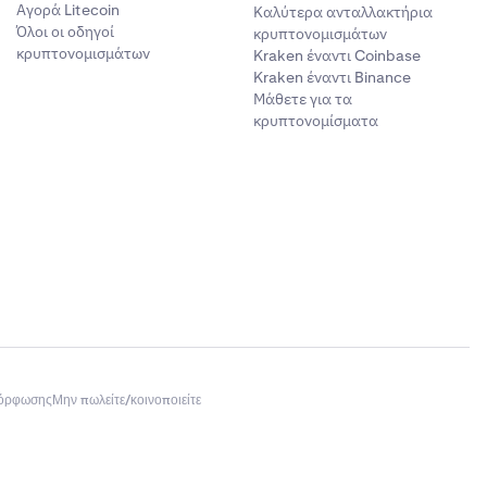
Αγορά Litecoin
Καλύτερα ανταλλακτήρια
Όλοι οι οδηγοί
κρυπτονομισμάτων
κρυπτονομισμάτων
Kraken έναντι Coinbase
Kraken έναντι Binance
Μάθετε για τα
κρυπτονομίσματα
μόρφωσης
Μην πωλείτε/κοινοποιείτε