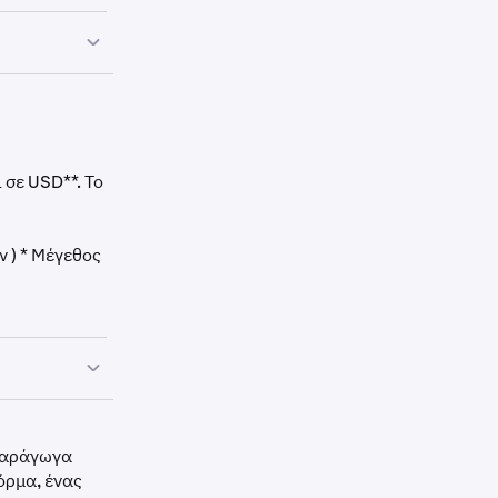
ου Ether-
 σε USD**. Το
 ) * Μέγεθος
λισης στο
 παράγωγα
όρμα, ένας