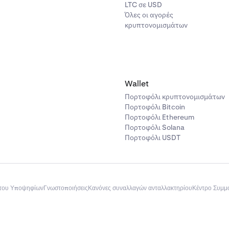
LTC σε USD
Όλες οι αγορές
κρυπτονομισμάτων
Wallet
Πορτοφόλι κρυπτονομισμάτων
Πορτοφόλι Bitcoin
Πορτοφόλι Ethereum
Πορτοφόλι Solana
Πορτοφόλι USDT
του Υποψηφίων
Γνωστοποιήσεις
Κανόνες συναλλαγών ανταλλακτηρίου
Κέντρο Συμ