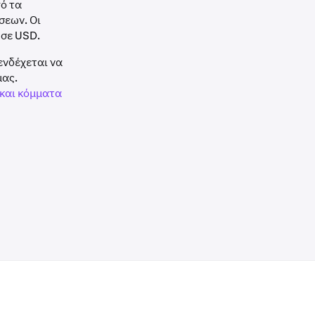
πό τα
σεων. Οι
σε USD.
ενδέχεται να
μας.
 και κόμματα