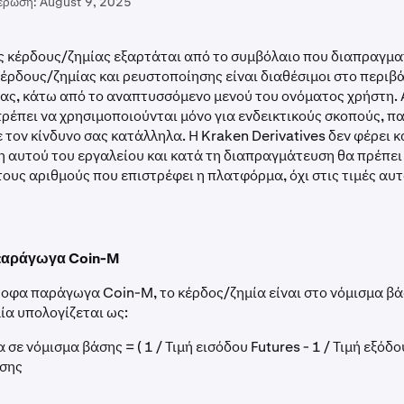
έρωση:
August 9, 2025
ς κέρδους/ζημίας εξαρτάται από το συμβόλαιο που διαπραγματ
έρδους/ζημίας και ρευστοποίησης είναι διαθέσιμοι στο περιβ
ς, κάτω από το αναπτυσσόμενο μενού του ονόματος χρήστη. Α
ρέπει να χρησιμοποιούνται μόνο για ενδεικτικούς σκοπούς, 
ε τον κίνδυνο σας κατάλληλα. Η Kraken Derivatives δεν φέρει 
η αυτού του εργαλείου και κατά τη διαπραγμάτευση θα πρέπει
ους αριθμούς που επιστρέφει η πλατφόρμα, όχι στις τιμές αυ
παράγωγα Coin-M
ροφα παράγωγα Coin-M, το κέρδος/ζημία είναι στο νόμισμα βά
μία υπολογίζεται ως:
α σε νόμισμα βάσης = ( 1 / Τιμή εισόδου Futures - 1 / Τιμή εξ
έσης