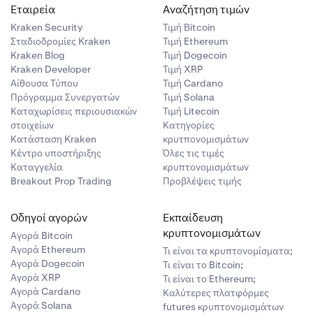
Εταιρεία
Αναζήτηση τιμών
Kraken Security
Τιμή Βitcoin
Σταδιοδρομίες Kraken
Τιμή Ethereum
Kraken Blog
Τιμή Dogecoin
Kraken Developer
Τιμή XRP
Αίθουσα Τύπου
Τιμή Cardano
Πρόγραμμα Συνεργατών
Τιμή Solana
Καταχωρίσεις περιουσιακών
Τιμή Litecoin
στοιχείων
Κατηγορίες
Κατάσταση Kraken
κρυτπονομισμάτων
Κέντρο υποστήριξης
Όλες τις τιμές
Καταγγελία
κρυπτονομισμάτων
Breakout Prop Trading
Προβλέψεις τιμής
Οδηγοί αγορών
Εκπαίδευση
κρυπτονομισμάτων
Αγορά Bitcoin
Αγορά Ethereum
Τι είναι τα κρυπτονομίσματα;
Αγορά Dogecoin
Τι είναι το Bitcoin;
Αγορά XRP
Τι είναι το Ethereum;
Αγορά Cardano
Καλύτερες πλατφόρμες
Αγορά Solana
futures κρυπτονομισμάτων