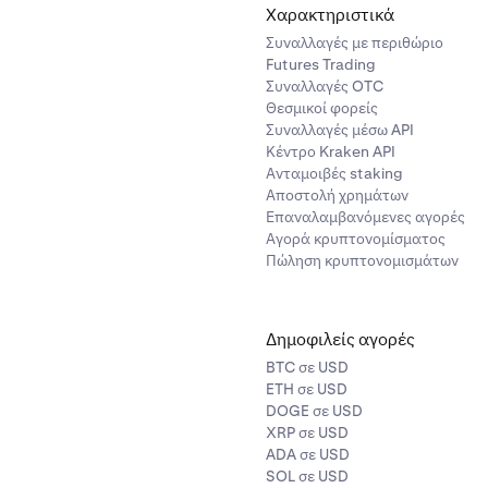
Χαρακτηριστικά
Συναλλαγές με περιθώριο
Futures Trading
Συναλλαγές OTC
Θεσμικοί φορείς
Συναλλαγές μέσω API
Κέντρο Kraken API
Ανταμοιβές staking
Αποστολή χρημάτων
Επαναλαμβανόμενες αγορές
Αγορά κρυπτονομίσματος
Πώληση κρυπτονομισμάτων
Δημοφιλείς αγορές
BTC σε USD
ETH σε USD
DOGE σε USD
XRP σε USD
ADA σε USD
SOL σε USD