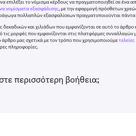
 να επιλέξει το νόμισμα κέρδους να πραγματοποιηθεί σε ένα α
αγώγων BTC στα 40.000 USD ανά BTC
να νομίσματα εξασφάλισης
, με την εφαρμογή πρόσθετων χρεώ
αράγωγα πολλαπλών εξασφαλίσεων πραγματοποιούνται πάντα 
αι (40.000 - 35.000) * 5 BTC = 25.000 USD
ς δεκαδικών και χιλιάδων που εμφανίζονται σε αυτό το άρθρο 
ό τις μορφές που εμφανίζονται στις πλατφόρμες συναλλαγών 
 άρθρο μας σχετικά με τον τρόπο που χρησιμοποιούμε
τελείες
ερες πληροφορίες.
στε περισσότερη βοήθεια;