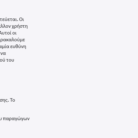
εύεται. Οι
άλλον χρήστη
υτοί οι
παρακαλούμε
καμία ευθύνη
 να
τού του
σης. Το
όδου παραγώγων