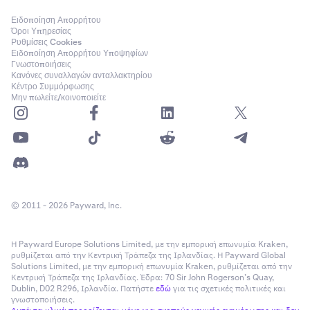
Ειδοποίηση Απορρήτου
Όροι Υπηρεσίας
Ρυθμίσεις Cookies
Ειδοποίηση Απορρήτου Υποψηφίων
Γνωστοποιήσεις
Κανόνες συναλλαγών ανταλλακτηρίου
Κέντρο Συμμόρφωσης
Μην πωλείτε/κοινοποιείτε
© 2011 - 2026 Payward, Inc.
Η Payward Europe Solutions Limited, με την εμπορική επωνυμία Kraken,
ρυθμίζεται από την Κεντρική Τράπεζα της Ιρλανδίας. Η Payward Global
Solutions Limited, με την εμπορική επωνυμία Kraken, ρυθμίζεται από την
Κεντρική Τράπεζα της Ιρλανδίας. Έδρα: 70 Sir John Rogerson’s Quay,
Dublin, D02 R296, Ιρλανδία. Πατήστε
εδώ
για τις σχετικές πολιτικές και
γνωστοποιήσεις.