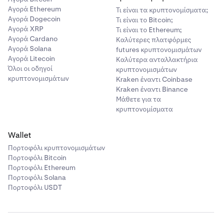
Αγορά Ethereum
Τι είναι τα κρυπτονομίσματα;
Αγορά Dogecoin
Τι είναι το Bitcoin;
Αγορά XRP
Τι είναι το Ethereum;
Αγορά Cardano
Καλύτερες πλατφόρμες
Αγορά Solana
futures κρυπτονομισμάτων
Αγορά Litecoin
Καλύτερα ανταλλακτήρια
Όλοι οι οδηγοί
κρυπτονομισμάτων
κρυπτονομισμάτων
Kraken έναντι Coinbase
Kraken έναντι Binance
Μάθετε για τα
κρυπτονομίσματα
Wallet
Πορτοφόλι κρυπτονομισμάτων
Πορτοφόλι Bitcoin
Πορτοφόλι Ethereum
Πορτοφόλι Solana
Πορτοφόλι USDT