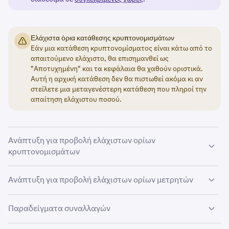
Ελάχιστα όρια κατάθεσης κρυπτονομισμάτων
Εάν μια κατάθεση κρυπτονομίσματος είναι κάτω από το
απαιτούμενο ελάχιστο, θα επισημανθεί ως
"Αποτυχημένη" και τα κεφάλαια θα χαθούν οριστικά.
Αυτή η αρχική κατάθεση δεν θα πιστωθεί ακόμα κι αν
στείλετε μια μεταγενέστερη κατάθεση που πληροί την
απαίτηση ελάχιστου ποσού.
Ανάπτυξη για προβολή ελάχιστων ορίων
κρυπτονομισμάτων
Παρακάτω ακολουθεί μια σύνοψη των ελάχιστων τιμών
Ανάπτυξη για προβολή ελάχιστων ορίων μετρητών
που απαιτούνται για την κατάθεση και την ανταλλαγή
κρυπτονομισμάτων. Τα ελάχιστα όρια ανάληψης μπορείτε
Παραδείγματα συναλλαγών
να τα βρείτε
εδώ
.
Νόμισμα βάσης
Δεν υπάρχει τρόπος να κάνουμε εξαιρέσεις στα