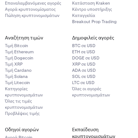
Επαναλαμβανόμενες αγορές
Κατάσταση Kraken
Αγορά κρυπτονομίσματος
Κέντρο υποστήριξης
Πώληση κρυπτονομισμάτων
Καταγγελία
Breakout Prop Trading
Αναζήτηση τιμών
Δημοφιλείς αγορές
Τιμή Βitcoin
BTC σε USD
Τιμή Ethereum
ETH σε USD
Τιμή Dogecoin
DOGE σε USD
Τιμή XRP
XRP σε USD
Τιμή Cardano
ADA σε USD
Τιμή Solana
SOL σε USD
Τιμή Litecoin
LTC σε USD
Κατηγορίες
Όλες οι αγορές
κρυτπονομισμάτων
κρυπτονομισμάτων
Όλες τις τιμές
κρυπτονομισμάτων
Προβλέψεις τιμής
Οδηγοί αγορών
Εκπαίδευση
κρυπτονομισμάτων
Αγορά Bitcoin