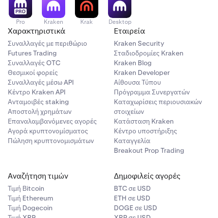
Pro
Kraken
Krak
Desktop
Χαρακτηριστικά
Εταιρεία
Συναλλαγές με περιθώριο
Kraken Security
Futures Trading
Σταδιοδρομίες Kraken
Συναλλαγές OTC
Kraken Blog
Θεσμικοί φορείς
Kraken Developer
Συναλλαγές μέσω API
Αίθουσα Τύπου
Κέντρο Kraken API
Πρόγραμμα Συνεργατών
Ανταμοιβές staking
Καταχωρίσεις περιουσιακών
Αποστολή χρημάτων
στοιχείων
Επαναλαμβανόμενες αγορές
Κατάσταση Kraken
Αγορά κρυπτονομίσματος
Κέντρο υποστήριξης
Πώληση κρυπτονομισμάτων
Καταγγελία
Breakout Prop Trading
Αναζήτηση τιμών
Δημοφιλείς αγορές
Τιμή Βitcoin
BTC σε USD
Τιμή Ethereum
ETH σε USD
Τιμή Dogecoin
DOGE σε USD
Τιμή XRP
XRP σε USD