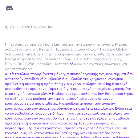
© 2011 - 2026 Payward, Inc.
Η Payward Europe Solutions Limited, με την εμπορική επωνυμία Kraken,
ρυθμίζεται από την Κεντρική Τράπεζα της Ιρλανδίας. Η Payward Global
Solutions Limited, με την εμπορική επωνυμία Kraken, ρυθμίζεται από την
Κεντρική Τράπεζα της Ιρλανδίας. Έδρα: 70 Sir John Rogerson’s Quay,
Dublin, D02 R296, Ιρλανδία. Πατήστε
εδώ
για τις σχετικές πολιτικές και
γνωστοποιήσεις.
Αυτά τα υλικά προορίζονται μόνο για σκοπούς γενικής ενημέρωσης και δεν
αποτελούν επενδυτική συμβουλή ή συμβουλή για χρηματοοικονομικά
προϊόντα ή σύσταση ή πρόσκληση για αγορά, πώληση, staking ή κατοχή
οποιουδήποτε κρυπτονομίσματος ή για συμμετοχή σε τυχόν συγκεκριμένη
στρατηγική συναλλαγών. Η Kraken δεν προσπαθεί και δεν θα προσπαθήσει
να αυξήσει ή να μειώσει την τιμή οποιουδήποτε συγκεκριμένου
κρυπτοστοιχείου που διαθέτει. Η απρόβλεπτη φύση των αγορών
κρυπτονομισμάτων μπορεί να οδηγήσει σε απώλεια κεφαλαίων. Ενδέχεται
να καταβάλλεται φόρος σε δήλωση ή/και σε τυχόν αύξηση της αξίας των
κρυπτονομισμάτων σας και θα πρέπει να ζητήσετε ανεξάρτητη συμβουλή
σχετικά με τη φορολογική σας κατάσταση. Ισχύουν γεωγραφικοί
περιορισμοί. Ορισμένα κρυπτονομίσματα και αγορές δεν υπόκεινται σε
κανονισμούς. Το κανονιστικό καθεστώς της Kraken για τα διάφορα