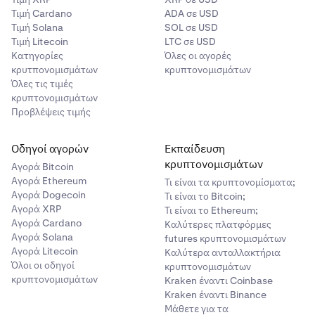
Τιμή Cardano
ADA σε USD
Τιμή Solana
SOL σε USD
Τιμή Litecoin
LTC σε USD
Κατηγορίες
Όλες οι αγορές
κρυτπονομισμάτων
κρυπτονομισμάτων
Όλες τις τιμές
κρυπτονομισμάτων
Προβλέψεις τιμής
Οδηγοί αγορών
Εκπαίδευση
κρυπτονομισμάτων
Αγορά Bitcoin
Αγορά Ethereum
Τι είναι τα κρυπτονομίσματα;
Αγορά Dogecoin
Τι είναι το Bitcoin;
Αγορά XRP
Τι είναι το Ethereum;
Αγορά Cardano
Καλύτερες πλατφόρμες
Αγορά Solana
futures κρυπτονομισμάτων
Αγορά Litecoin
Καλύτερα ανταλλακτήρια
Όλοι οι οδηγοί
κρυπτονομισμάτων
κρυπτονομισμάτων
Kraken έναντι Coinbase
Kraken έναντι Binance
Μάθετε για τα