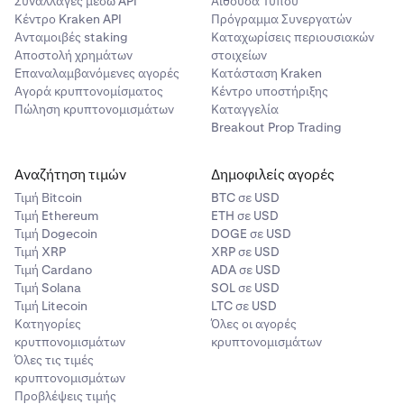
Συναλλαγές μέσω API
Αίθουσα Τύπου
Κέντρο Kraken API
Πρόγραμμα Συνεργατών
Ανταμοιβές staking
Καταχωρίσεις περιουσιακών
Αποστολή χρημάτων
στοιχείων
Επαναλαμβανόμενες αγορές
Κατάσταση Kraken
Αγορά κρυπτονομίσματος
Κέντρο υποστήριξης
Πώληση κρυπτονομισμάτων
Καταγγελία
Breakout Prop Trading
Αναζήτηση τιμών
Δημοφιλείς αγορές
Τιμή Βitcoin
BTC σε USD
Τιμή Ethereum
ETH σε USD
Τιμή Dogecoin
DOGE σε USD
Τιμή XRP
XRP σε USD
Τιμή Cardano
ADA σε USD
Τιμή Solana
SOL σε USD
Τιμή Litecoin
LTC σε USD
Κατηγορίες
Όλες οι αγορές
κρυτπονομισμάτων
κρυπτονομισμάτων
Όλες τις τιμές
κρυπτονομισμάτων
Προβλέψεις τιμής