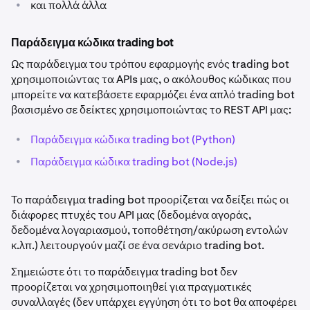
•
και πολλά άλλα
Παράδειγμα κώδικα trading bot
Ως παράδειγμα του τρόπου εφαρμογής ενός trading bot
χρησιμοποιώντας τα APIs μας, ο ακόλουθος κώδικας που
μπορείτε να κατεβάσετε εφαρμόζει ένα απλό trading bot
βασισμένο σε δείκτες χρησιμοποιώντας το REST API μας:
•
Παράδειγμα κώδικα trading bot (Python)
•
Παράδειγμα κώδικα trading bot (Node.js)
Το παράδειγμα trading bot προορίζεται να δείξει πώς οι
διάφορες πτυχές του API μας (δεδομένα αγοράς,
δεδομένα λογαριασμού, τοποθέτηση/ακύρωση εντολών
κ.λπ.) λειτουργούν μαζί σε ένα σενάριο trading bot.
Σημειώστε ότι το παράδειγμα trading bot δεν
προορίζεται να χρησιμοποιηθεί για πραγματικές
συναλλαγές (δεν υπάρχει εγγύηση ότι το bot θα αποφέρει