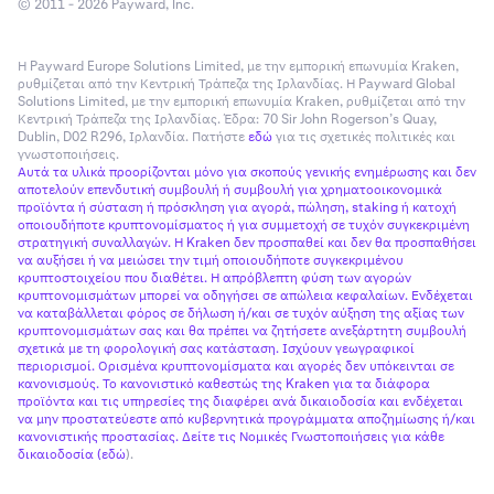
© 2011 - 2026 Payward, Inc.
Η Payward Europe Solutions Limited, με την εμπορική επωνυμία Kraken,
ρυθμίζεται από την Κεντρική Τράπεζα της Ιρλανδίας. Η Payward Global
Solutions Limited, με την εμπορική επωνυμία Kraken, ρυθμίζεται από την
Κεντρική Τράπεζα της Ιρλανδίας. Έδρα: 70 Sir John Rogerson’s Quay,
Dublin, D02 R296, Ιρλανδία. Πατήστε
εδώ
για τις σχετικές πολιτικές και
γνωστοποιήσεις.
Αυτά τα υλικά προορίζονται μόνο για σκοπούς γενικής ενημέρωσης και δεν
αποτελούν επενδυτική συμβουλή ή συμβουλή για χρηματοοικονομικά
προϊόντα ή σύσταση ή πρόσκληση για αγορά, πώληση, staking ή κατοχή
οποιουδήποτε κρυπτονομίσματος ή για συμμετοχή σε τυχόν συγκεκριμένη
στρατηγική συναλλαγών. Η Kraken δεν προσπαθεί και δεν θα προσπαθήσει
να αυξήσει ή να μειώσει την τιμή οποιουδήποτε συγκεκριμένου
κρυπτοστοιχείου που διαθέτει. Η απρόβλεπτη φύση των αγορών
κρυπτονομισμάτων μπορεί να οδηγήσει σε απώλεια κεφαλαίων. Ενδέχεται
να καταβάλλεται φόρος σε δήλωση ή/και σε τυχόν αύξηση της αξίας των
κρυπτονομισμάτων σας και θα πρέπει να ζητήσετε ανεξάρτητη συμβουλή
σχετικά με τη φορολογική σας κατάσταση. Ισχύουν γεωγραφικοί
περιορισμοί. Ορισμένα κρυπτονομίσματα και αγορές δεν υπόκεινται σε
κανονισμούς. Το κανονιστικό καθεστώς της Kraken για τα διάφορα
προϊόντα και τις υπηρεσίες της διαφέρει ανά δικαιοδοσία και ενδέχεται
να μην προστατεύεστε από κυβερνητικά προγράμματα αποζημίωσης ή/και
κανονιστικής προστασίας. Δείτε τις Νομικές Γνωστοποιήσεις για κάθε
δικαιοδοσία (
εδώ
).