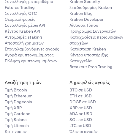
Συναλλαγές με περιθώριο
Kraken Security
Futures Trading
Σταδιοδρομίες Kraken
Συναλλαγές OTC
Kraken Blog
Θεσμικοί φορείς
Kraken Developer
Συναλλαγές μέσω API
Αίθουσα Τύπου
Κέντρο Kraken API
Πρόγραμμα Συνεργατών
Ανταμοιβές staking
Καταχωρίσεις περιουσιακών
Αποστολή χρημάτων
στοιχείων
Επαναλαμβανόμενες αγορές
Κατάσταση Kraken
Αγορά κρυπτονομίσματος
Κέντρο υποστήριξης
Πώληση κρυπτονομισμάτων
Καταγγελία
Breakout Prop Trading
Αναζήτηση τιμών
Δημοφιλείς αγορές
Τιμή Βitcoin
BTC σε USD
Τιμή Ethereum
ETH σε USD
Τιμή Dogecoin
DOGE σε USD
Τιμή XRP
XRP σε USD
Τιμή Cardano
ADA σε USD
Τιμή Solana
SOL σε USD
Τιμή Litecoin
LTC σε USD
Κατηγορίες
Όλες οι αγορές