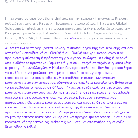
© 2011 - 2026 Payward, Inc.
Η Payward Europe Solutions Limited, με την εμπορική επωνυμία Kraken,
ρυθμίζεται από την Κεντρική Τράπεζα της Ιρλανδίας. Η Payward Global
Solutions Limited, με την εμπορική επωνυμία Kraken, ρυθμίζεται από την
Κεντρική Τράπεζα της Ιρλανδίας. Έδρα: 70 Sir John Rogerson’s Quay,
Dublin, D02 R296, Ιρλανδία. Πατήστε
εδώ
για τις σχετικές πολιτικές και
γνωστοποιήσεις.
Αυτά τα υλικά προορίζονται μόνο για σκοπούς γενικής ενημέρωσης και δεν
αποτελούν επενδυτική συμβουλή ή συμβουλή για χρηματοοικονομικά
προϊόντα ή σύσταση ή πρόσκληση για αγορά, πώληση, staking ή κατοχή
οποιουδήποτε κρυπτονομίσματος ή για συμμετοχή σε τυχόν συγκεκριμένη
στρατηγική συναλλαγών. Η Kraken δεν προσπαθεί και δεν θα προσπαθήσει
να αυξήσει ή να μειώσει την τιμή οποιουδήποτε συγκεκριμένου
κρυπτοστοιχείου που διαθέτει. Η απρόβλεπτη φύση των αγορών
κρυπτονομισμάτων μπορεί να οδηγήσει σε απώλεια κεφαλαίων. Ενδέχεται
να καταβάλλεται φόρος σε δήλωση ή/και σε τυχόν αύξηση της αξίας των
κρυπτονομισμάτων σας και θα πρέπει να ζητήσετε ανεξάρτητη συμβουλή
σχετικά με τη φορολογική σας κατάσταση. Ισχύουν γεωγραφικοί
περιορισμοί. Ορισμένα κρυπτονομίσματα και αγορές δεν υπόκεινται σε
κανονισμούς. Το κανονιστικό καθεστώς της Kraken για τα διάφορα
προϊόντα και τις υπηρεσίες της διαφέρει ανά δικαιοδοσία και ενδέχεται
να μην προστατεύεστε από κυβερνητικά προγράμματα αποζημίωσης ή/και
κανονιστικής προστασίας. Δείτε τις Νομικές Γνωστοποιήσεις για κάθε
δικαιοδοσία (
εδώ
).