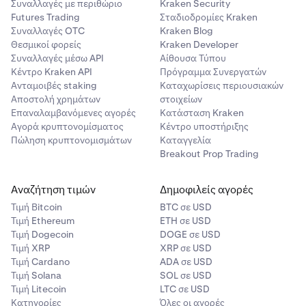
Συναλλαγές με περιθώριο
Kraken Security
Futures Trading
Σταδιοδρομίες Kraken
Συναλλαγές OTC
Kraken Blog
Θεσμικοί φορείς
Kraken Developer
Συναλλαγές μέσω API
Αίθουσα Τύπου
Κέντρο Kraken API
Πρόγραμμα Συνεργατών
Ανταμοιβές staking
Καταχωρίσεις περιουσιακών
Αποστολή χρημάτων
στοιχείων
Επαναλαμβανόμενες αγορές
Κατάσταση Kraken
Αγορά κρυπτονομίσματος
Κέντρο υποστήριξης
Πώληση κρυπτονομισμάτων
Καταγγελία
Breakout Prop Trading
Αναζήτηση τιμών
Δημοφιλείς αγορές
Τιμή Βitcoin
BTC σε USD
Τιμή Ethereum
ETH σε USD
Τιμή Dogecoin
DOGE σε USD
Τιμή XRP
XRP σε USD
Τιμή Cardano
ADA σε USD
Τιμή Solana
SOL σε USD
Τιμή Litecoin
LTC σε USD
Κατηγορίες
Όλες οι αγορές