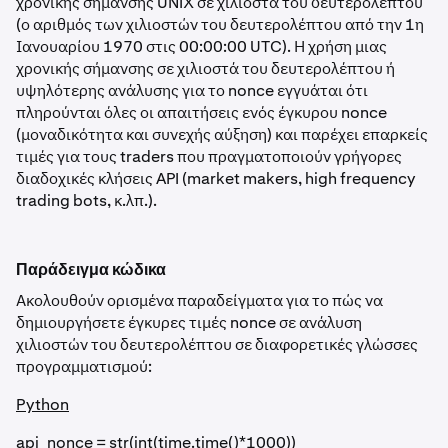
χρονικής σήμανσης UNIX σε χιλιοστά του δευτερολέπτου
(ο αριθμός των χιλιοστών του δευτερολέπτου από την 1η
Ιανουαρίου 1970 στις 00:00:00 UTC). Η χρήση μιας
χρονικής σήμανσης σε χιλιοστά του δευτερολέπτου ή
υψηλότερης ανάλυσης για το nonce εγγυάται ότι
πληρούνται όλες οι απαιτήσεις ενός έγκυρου nonce
(μοναδικότητα και συνεχής αύξηση) και παρέχει επαρκείς
τιμές για τους traders που πραγματοποιούν γρήγορες
διαδοχικές κλήσεις API (market makers, high frequency
trading bots, κ.λπ.).
Παράδειγμα κώδικα
Ακολουθούν ορισμένα παραδείγματα για το πώς να
δημιουργήσετε έγκυρες τιμές nonce σε ανάλυση
χιλιοστών του δευτερολέπτου σε διαφορετικές γλώσσες
προγραμματισμού:
Python
api_nonce = str(int(time.time()*1000))