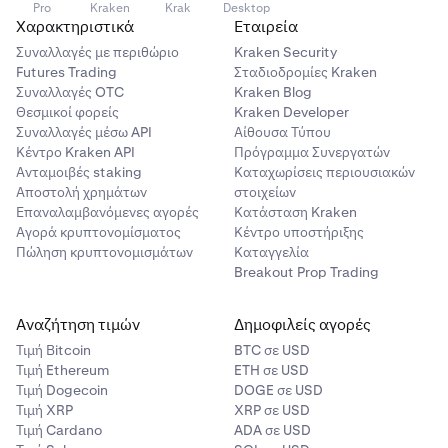
Pro
Kraken
Krak
Desktop
Χαρακτηριστικά
Εταιρεία
Συναλλαγές με περιθώριο
Kraken Security
Futures Trading
Σταδιοδρομίες Kraken
Συναλλαγές OTC
Kraken Blog
Θεσμικοί φορείς
Kraken Developer
Συναλλαγές μέσω API
Αίθουσα Τύπου
Κέντρο Kraken API
Πρόγραμμα Συνεργατών
Ανταμοιβές staking
Καταχωρίσεις περιουσιακών
Αποστολή χρημάτων
στοιχείων
Επαναλαμβανόμενες αγορές
Κατάσταση Kraken
Αγορά κρυπτονομίσματος
Κέντρο υποστήριξης
Πώληση κρυπτονομισμάτων
Καταγγελία
Breakout Prop Trading
Αναζήτηση τιμών
Δημοφιλείς αγορές
Τιμή Βitcoin
BTC σε USD
Τιμή Ethereum
ETH σε USD
Τιμή Dogecoin
DOGE σε USD
Τιμή XRP
XRP σε USD
Τιμή Cardano
ADA σε USD