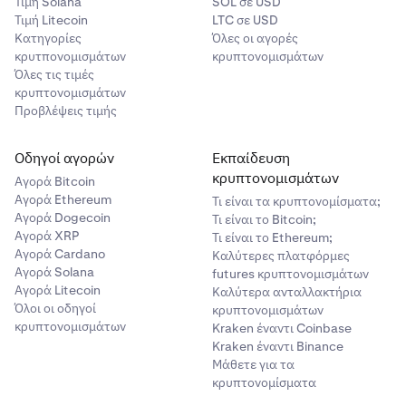
Τιμή Solana
SOL σε USD
Τιμή Litecoin
LTC σε USD
Κατηγορίες
Όλες οι αγορές
κρυτπονομισμάτων
κρυπτονομισμάτων
Όλες τις τιμές
κρυπτονομισμάτων
Προβλέψεις τιμής
Οδηγοί αγορών
Εκπαίδευση
κρυπτονομισμάτων
Αγορά Bitcoin
Αγορά Ethereum
Τι είναι τα κρυπτονομίσματα;
Αγορά Dogecoin
Τι είναι το Bitcoin;
Αγορά XRP
Τι είναι το Ethereum;
Αγορά Cardano
Καλύτερες πλατφόρμες
Αγορά Solana
futures κρυπτονομισμάτων
Αγορά Litecoin
Καλύτερα ανταλλακτήρια
Όλοι οι οδηγοί
κρυπτονομισμάτων
κρυπτονομισμάτων
Kraken έναντι Coinbase
Kraken έναντι Binance
Μάθετε για τα
κρυπτονομίσματα