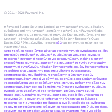
© 2011 - 2026 Payward, Inc.
Η Payward Europe Solutions Limited, με την εμπορική επωνυμία Kraken,
ρυθμίζεται από την Κεντρική Τράπεζα της Ιρλανδίας. Η Payward Global
Solutions Limited, με την εμπορική επωνυμία Kraken, ρυθμίζεται από την
Κεντρική Τράπεζα της Ιρλανδίας. Έδρα: 70 Sir John Rogerson’s Quay,
Dublin, D02 R296, Ιρλανδία. Πατήστε
εδώ
για τις σχετικές πολιτικές και
γνωστοποιήσεις.
Αυτά τα υλικά προορίζονται μόνο για σκοπούς γενικής ενημέρωσης και δεν
αποτελούν επενδυτική συμβουλή ή συμβουλή για χρηματοοικονομικά
προϊόντα ή σύσταση ή πρόσκληση για αγορά, πώληση, staking ή κατοχή
οποιουδήποτε κρυπτονομίσματος ή για συμμετοχή σε τυχόν συγκεκριμένη
στρατηγική συναλλαγών. Η Kraken δεν προσπαθεί και δεν θα προσπαθήσει
να αυξήσει ή να μειώσει την τιμή οποιουδήποτε συγκεκριμένου
κρυπτοστοιχείου που διαθέτει. Η απρόβλεπτη φύση των αγορών
κρυπτονομισμάτων μπορεί να οδηγήσει σε απώλεια κεφαλαίων. Ενδέχεται
να καταβάλλεται φόρος σε δήλωση ή/και σε τυχόν αύξηση της αξίας των
κρυπτονομισμάτων σας και θα πρέπει να ζητήσετε ανεξάρτητη συμβουλή
σχετικά με τη φορολογική σας κατάσταση. Ισχύουν γεωγραφικοί
περιορισμοί. Ορισμένα κρυπτονομίσματα και αγορές δεν υπόκεινται σε
κανονισμούς. Το κανονιστικό καθεστώς της Kraken για τα διάφορα
προϊόντα και τις υπηρεσίες της διαφέρει ανά δικαιοδοσία και ενδέχεται
να μην προστατεύεστε από κυβερνητικά προγράμματα αποζημίωσης ή/και
κανονιστικής προστασίας. Δείτε τις Νομικές Γνωστοποιήσεις για κάθε