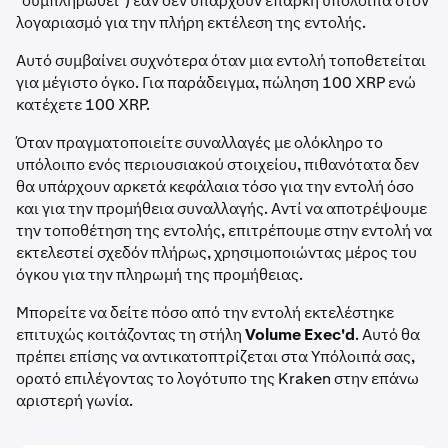
"συμπληρωθεί") εάν δεν υπάρχουν επαρκή υπόλοιπα στον
λογαριασμό για την πλήρη εκτέλεση της εντολής.
Αυτό συμβαίνει συχνότερα όταν μια εντολή τοποθετείται
για μέγιστο όγκο. Για παράδειγμα, πώληση 100 XRP ενώ
κατέχετε 100 XRP.
Όταν πραγματοποιείτε συναλλαγές με ολόκληρο το
υπόλοιπο ενός περιουσιακού στοιχείου, πιθανότατα δεν
θα υπάρχουν αρκετά κεφάλαια τόσο για την εντολή όσο
και για την προμήθεια συναλλαγής. Αντί να αποτρέψουμε
την τοποθέτηση της εντολής, επιτρέπουμε στην εντολή να
εκτελεστεί σχεδόν πλήρως, χρησιμοποιώντας μέρος του
όγκου για την πληρωμή της προμήθειας.
Μπορείτε να δείτε πόσο από την εντολή εκτελέστηκε
επιτυχώς κοιτάζοντας τη στήλη
Volume Exec'd
. Αυτό θα
πρέπει επίσης να αντικατοπτρίζεται στα Υπόλοιπά σας,
ορατό επιλέγοντας το λογότυπο της Kraken στην επάνω
αριστερή γωνία.