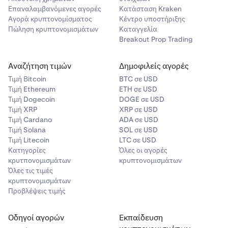
Επαναλαμβανόμενες αγορές
Κατάσταση Kraken
Αγορά κρυπτονομίσματος
Κέντρο υποστήριξης
Πώληση κρυπτονομισμάτων
Καταγγελία
Breakout Prop Trading
Αναζήτηση τιμών
Δημοφιλείς αγορές
Τιμή Βitcoin
BTC σε USD
Τιμή Ethereum
ETH σε USD
Τιμή Dogecoin
DOGE σε USD
Τιμή XRP
XRP σε USD
Τιμή Cardano
ADA σε USD
Τιμή Solana
SOL σε USD
Τιμή Litecoin
LTC σε USD
Κατηγορίες
Όλες οι αγορές
κρυτπονομισμάτων
κρυπτονομισμάτων
Όλες τις τιμές
κρυπτονομισμάτων
Προβλέψεις τιμής
Οδηγοί αγορών
Εκπαίδευση