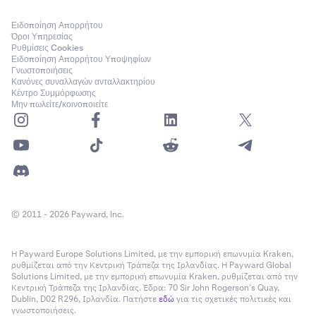
Ειδοποίηση Απορρήτου
Όροι Υπηρεσίας
Ρυθμίσεις Cookies
Ειδοποίηση Απορρήτου Υποψηφίων
Γνωστοποιήσεις
Κανόνες συναλλαγών ανταλλακτηρίου
Κέντρο Συμμόρφωσης
Μην πωλείτε/κοινοποιείτε
© 2011 - 2026 Payward, Inc.
Η Payward Europe Solutions Limited, με την εμπορική επωνυμία Kraken,
ρυθμίζεται από την Κεντρική Τράπεζα της Ιρλανδίας. Η Payward Global
Solutions Limited, με την εμπορική επωνυμία Kraken, ρυθμίζεται από την
Κεντρική Τράπεζα της Ιρλανδίας. Έδρα: 70 Sir John Rogerson’s Quay,
Dublin, D02 R296, Ιρλανδία. Πατήστε
εδώ
για τις σχετικές πολιτικές και
γνωστοποιήσεις.