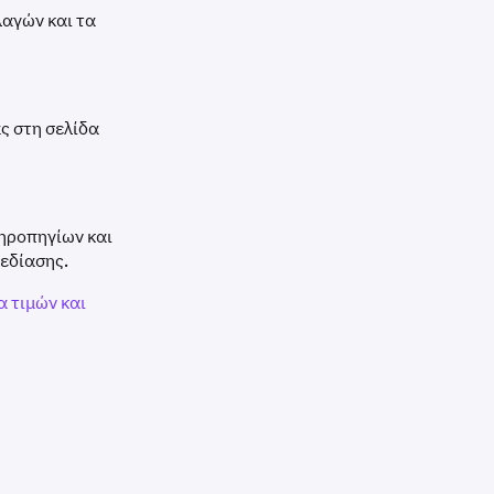
λαγών και τα
ς στη σελίδα
ηροπηγίων και
εδίασης.
α τιμών και