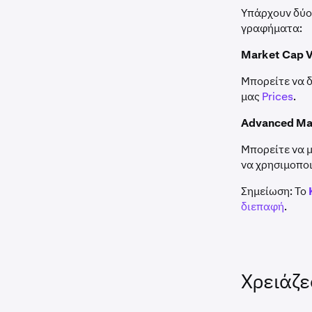
Υπάρχουν δύο 
γραφήματα:
Market Cap 
Μπορείτε να δ
μας
Prices
.
Advanced Ma
Μπορείτε να 
να χρησιμοποι
Σημείωση: Το
διεπαφή
.
Χρειάζε