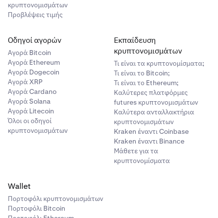
κρυπτονομισμάτων
διαθήκης, διαχειριστής κληρονομίας ή άλλος νομικός
Προβλέψεις τιμής
εκπρόσωπος.
Οδηγοί αγορών
Εκπαίδευση
κρυπτονομισμάτων
Αγορά Bitcoin
Αγορά Ethereum
Τι είναι τα κρυπτονομίσματα;
Αγορά Dogecoin
Τι είναι το Bitcoin;
Αγορά XRP
Τι είναι το Ethereum;
Αγορά Cardano
Καλύτερες πλατφόρμες
Αγορά Solana
futures κρυπτονομισμάτων
Αγορά Litecoin
Καλύτερα ανταλλακτήρια
Όλοι οι οδηγοί
κρυπτονομισμάτων
κρυπτονομισμάτων
Kraken έναντι Coinbase
Kraken έναντι Binance
Μάθετε για τα
κρυπτονομίσματα
Wallet
Πορτοφόλι κρυπτονομισμάτων
Πορτοφόλι Bitcoin