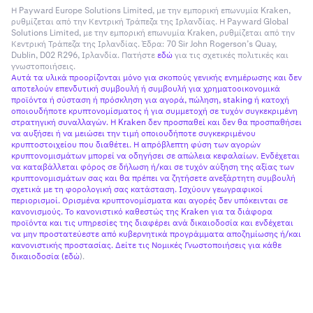
Η Payward Europe Solutions Limited, με την εμπορική επωνυμία Kraken,
ρυθμίζεται από την Κεντρική Τράπεζα της Ιρλανδίας. Η Payward Global
Solutions Limited, με την εμπορική επωνυμία Kraken, ρυθμίζεται από την
Κεντρική Τράπεζα της Ιρλανδίας. Έδρα: 70 Sir John Rogerson’s Quay,
Dublin, D02 R296, Ιρλανδία. Πατήστε
εδώ
για τις σχετικές πολιτικές και
γνωστοποιήσεις.
Αυτά τα υλικά προορίζονται μόνο για σκοπούς γενικής ενημέρωσης και δεν
αποτελούν επενδυτική συμβουλή ή συμβουλή για χρηματοοικονομικά
προϊόντα ή σύσταση ή πρόσκληση για αγορά, πώληση, staking ή κατοχή
οποιουδήποτε κρυπτονομίσματος ή για συμμετοχή σε τυχόν συγκεκριμένη
στρατηγική συναλλαγών. Η Kraken δεν προσπαθεί και δεν θα προσπαθήσει
να αυξήσει ή να μειώσει την τιμή οποιουδήποτε συγκεκριμένου
κρυπτοστοιχείου που διαθέτει. Η απρόβλεπτη φύση των αγορών
κρυπτονομισμάτων μπορεί να οδηγήσει σε απώλεια κεφαλαίων. Ενδέχεται
να καταβάλλεται φόρος σε δήλωση ή/και σε τυχόν αύξηση της αξίας των
κρυπτονομισμάτων σας και θα πρέπει να ζητήσετε ανεξάρτητη συμβουλή
σχετικά με τη φορολογική σας κατάσταση. Ισχύουν γεωγραφικοί
περιορισμοί. Ορισμένα κρυπτονομίσματα και αγορές δεν υπόκεινται σε
κανονισμούς. Το κανονιστικό καθεστώς της Kraken για τα διάφορα
προϊόντα και τις υπηρεσίες της διαφέρει ανά δικαιοδοσία και ενδέχεται
να μην προστατεύεστε από κυβερνητικά προγράμματα αποζημίωσης ή/και
κανονιστικής προστασίας. Δείτε τις Νομικές Γνωστοποιήσεις για κάθε
δικαιοδοσία (
εδώ
).