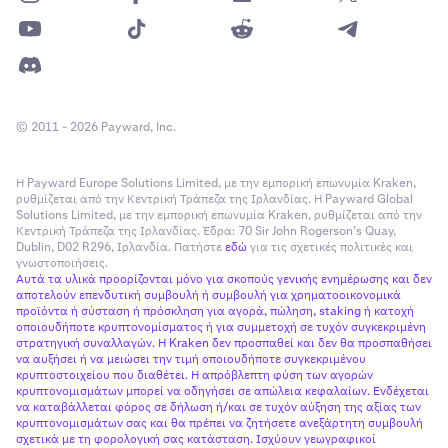
© 2011 - 2026 Payward, Inc.
Η Payward Europe Solutions Limited, με την εμπορική επωνυμία Kraken,
ρυθμίζεται από την Κεντρική Τράπεζα της Ιρλανδίας. Η Payward Global
Solutions Limited, με την εμπορική επωνυμία Kraken, ρυθμίζεται από την
Κεντρική Τράπεζα της Ιρλανδίας. Έδρα: 70 Sir John Rogerson’s Quay,
Dublin, D02 R296, Ιρλανδία. Πατήστε
εδώ
για τις σχετικές πολιτικές και
γνωστοποιήσεις.
Αυτά τα υλικά προορίζονται μόνο για σκοπούς γενικής ενημέρωσης και δεν
αποτελούν επενδυτική συμβουλή ή συμβουλή για χρηματοοικονομικά
προϊόντα ή σύσταση ή πρόσκληση για αγορά, πώληση, staking ή κατοχή
οποιουδήποτε κρυπτονομίσματος ή για συμμετοχή σε τυχόν συγκεκριμένη
στρατηγική συναλλαγών. Η Kraken δεν προσπαθεί και δεν θα προσπαθήσει
να αυξήσει ή να μειώσει την τιμή οποιουδήποτε συγκεκριμένου
κρυπτοστοιχείου που διαθέτει. Η απρόβλεπτη φύση των αγορών
κρυπτονομισμάτων μπορεί να οδηγήσει σε απώλεια κεφαλαίων. Ενδέχεται
να καταβάλλεται φόρος σε δήλωση ή/και σε τυχόν αύξηση της αξίας των
κρυπτονομισμάτων σας και θα πρέπει να ζητήσετε ανεξάρτητη συμβουλή
σχετικά με τη φορολογική σας κατάσταση. Ισχύουν γεωγραφικοί