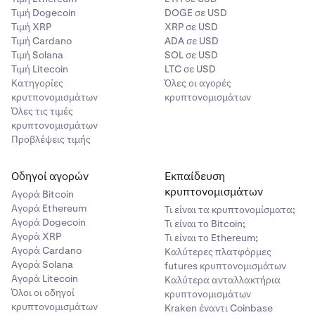
Τιμή Dogecoin
DOGE σε USD
Ας υποθέσουμε ότι αγοράσατε SOL όταν η τιμή ήταν
Τιμή XRP
XRP σε USD
20 $ και θέλετε να προστατευτείτε από τυχόν ζημίες
Τιμή Cardano
ADA σε USD
μεγαλύτερες από 50%. Ορίζετε την τιμή πώλησης-
Τιμή Solana
SOL σε USD
στόχο σας στα 10 $. Εάν η τιμή του SOL πέσει στα 10
Τιμή Litecoin
LTC σε USD
$, η εντολή σας θα εκτελεστεί.
Κατηγορίες
Όλες οι αγορές
κρυτπονομισμάτων
κρυπτονομισμάτων
Όλες τις τιμές
κρυπτονομισμάτων
Προβλέψεις τιμής
Οδηγοί αγορών
Εκπαίδευση
κρυπτονομισμάτων
Αγορά Bitcoin
Αγορά Ethereum
Τι είναι τα κρυπτονομίσματα;
Αγορά Dogecoin
Τι είναι το Bitcoin;
Αγορά XRP
Τι είναι το Ethereum;
Αγορά Cardano
Καλύτερες πλατφόρμες
Αγορά Solana
futures κρυπτονομισμάτων
Αγορά Litecoin
Καλύτερα ανταλλακτήρια
Όλοι οι οδηγοί
κρυπτονομισμάτων
κρυπτονομισμάτων
Kraken έναντι Coinbase