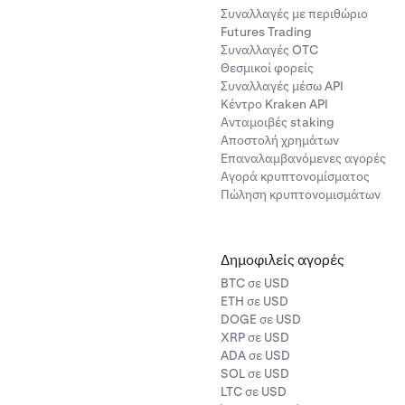
Συναλλαγές με περιθώριο
Futures Trading
Συναλλαγές OTC
Θεσμικοί φορείς
Συναλλαγές μέσω API
Κέντρο Kraken API
Ανταμοιβές staking
Αποστολή χρημάτων
Επαναλαμβανόμενες αγορές
Αγορά κρυπτονομίσματος
Πώληση κρυπτονομισμάτων
Δημοφιλείς αγορές
BTC σε USD
ETH σε USD
DOGE σε USD
XRP σε USD
ADA σε USD
SOL σε USD
LTC σε USD