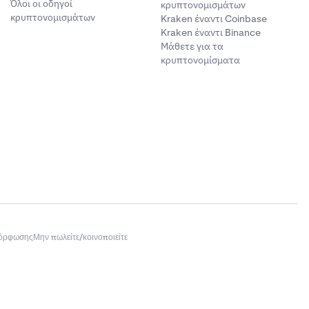
Όλοι οι οδηγοί
κρυπτονομισμάτων
κρυπτονομισμάτων
Kraken έναντι Coinbase
Kraken έναντι Binance
Μάθετε για τα
κρυπτονομίσματα
μόρφωσης
Μην πωλείτε/κοινοποιείτε