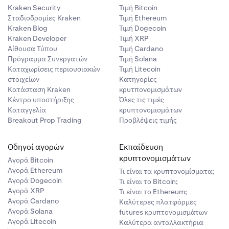
Kraken Security
Τιμή Βitcoin
Σταδιοδρομίες Kraken
Τιμή Ethereum
Kraken Blog
Τιμή Dogecoin
Kraken Developer
Τιμή XRP
Αίθουσα Τύπου
Τιμή Cardano
Πρόγραμμα Συνεργατών
Τιμή Solana
Καταχωρίσεις περιουσιακών
Τιμή Litecoin
στοιχείων
Κατηγορίες
Κατάσταση Kraken
κρυτπονομισμάτων
Κέντρο υποστήριξης
Όλες τις τιμές
Καταγγελία
κρυπτονομισμάτων
Breakout Prop Trading
Προβλέψεις τιμής
Οδηγοί αγορών
Εκπαίδευση
κρυπτονομισμάτων
Αγορά Bitcoin
Αγορά Ethereum
Τι είναι τα κρυπτονομίσματα;
Αγορά Dogecoin
Τι είναι το Bitcoin;
Αγορά XRP
Τι είναι το Ethereum;
Αγορά Cardano
Καλύτερες πλατφόρμες
Αγορά Solana
futures κρυπτονομισμάτων
Αγορά Litecoin
Καλύτερα ανταλλακτήρια