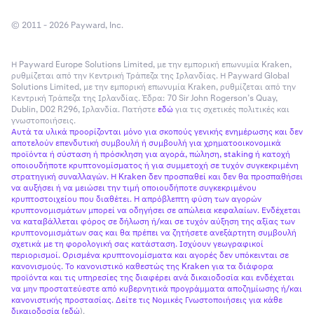
© 2011 - 2026 Payward, Inc.
Η Payward Europe Solutions Limited, με την εμπορική επωνυμία Kraken,
ρυθμίζεται από την Κεντρική Τράπεζα της Ιρλανδίας. Η Payward Global
Solutions Limited, με την εμπορική επωνυμία Kraken, ρυθμίζεται από την
Κεντρική Τράπεζα της Ιρλανδίας. Έδρα: 70 Sir John Rogerson’s Quay,
Dublin, D02 R296, Ιρλανδία. Πατήστε
εδώ
για τις σχετικές πολιτικές και
γνωστοποιήσεις.
Αυτά τα υλικά προορίζονται μόνο για σκοπούς γενικής ενημέρωσης και δεν
αποτελούν επενδυτική συμβουλή ή συμβουλή για χρηματοοικονομικά
προϊόντα ή σύσταση ή πρόσκληση για αγορά, πώληση, staking ή κατοχή
οποιουδήποτε κρυπτονομίσματος ή για συμμετοχή σε τυχόν συγκεκριμένη
στρατηγική συναλλαγών. Η Kraken δεν προσπαθεί και δεν θα προσπαθήσει
να αυξήσει ή να μειώσει την τιμή οποιουδήποτε συγκεκριμένου
κρυπτοστοιχείου που διαθέτει. Η απρόβλεπτη φύση των αγορών
κρυπτονομισμάτων μπορεί να οδηγήσει σε απώλεια κεφαλαίων. Ενδέχεται
να καταβάλλεται φόρος σε δήλωση ή/και σε τυχόν αύξηση της αξίας των
κρυπτονομισμάτων σας και θα πρέπει να ζητήσετε ανεξάρτητη συμβουλή
σχετικά με τη φορολογική σας κατάσταση. Ισχύουν γεωγραφικοί
περιορισμοί. Ορισμένα κρυπτονομίσματα και αγορές δεν υπόκεινται σε
κανονισμούς. Το κανονιστικό καθεστώς της Kraken για τα διάφορα
προϊόντα και τις υπηρεσίες της διαφέρει ανά δικαιοδοσία και ενδέχεται
να μην προστατεύεστε από κυβερνητικά προγράμματα αποζημίωσης ή/και
κανονιστικής προστασίας. Δείτε τις Νομικές Γνωστοποιήσεις για κάθε
δικαιοδοσία (
εδώ
).