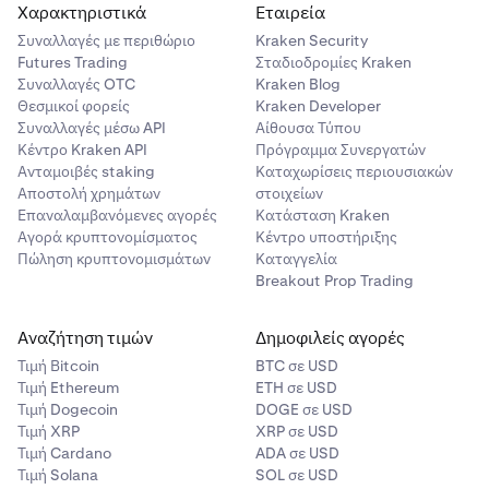
Χαρακτηριστικά
Εταιρεία
Συναλλαγές με περιθώριο
Kraken Security
Futures Trading
Σταδιοδρομίες Kraken
Συναλλαγές OTC
Kraken Blog
Θεσμικοί φορείς
Kraken Developer
Συναλλαγές μέσω API
Αίθουσα Τύπου
Κέντρο Kraken API
Πρόγραμμα Συνεργατών
Ανταμοιβές staking
Καταχωρίσεις περιουσιακών
Αποστολή χρημάτων
στοιχείων
Επαναλαμβανόμενες αγορές
Κατάσταση Kraken
Αγορά κρυπτονομίσματος
Κέντρο υποστήριξης
Πώληση κρυπτονομισμάτων
Καταγγελία
Breakout Prop Trading
Αναζήτηση τιμών
Δημοφιλείς αγορές
Τιμή Βitcoin
BTC σε USD
Τιμή Ethereum
ETH σε USD
Τιμή Dogecoin
DOGE σε USD
Τιμή XRP
XRP σε USD
Τιμή Cardano
ADA σε USD
Τιμή Solana
SOL σε USD