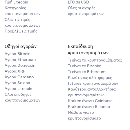
Τιμή Litecoin
LTC σε USD
Κατηγορίες
Όλες οι αγορές
κρυτπονομισμάτων
κρυπτονομισμάτων
Όλες τις τιμές
κρυπτονομισμάτων
Προβλέψεις τιμής
Οδηγοί αγορών
Εκπαίδευση
κρυπτονομισμάτων
Αγορά Bitcoin
Αγορά Ethereum
Τι είναι τα κρυπτονομίσματα;
Αγορά Dogecoin
Τι είναι το Bitcoin;
Αγορά XRP
Τι είναι το Ethereum;
Αγορά Cardano
Καλύτερες πλατφόρμες
Αγορά Solana
futures κρυπτονομισμάτων
Αγορά Litecoin
Καλύτερα ανταλλακτήρια
Όλοι οι οδηγοί
κρυπτονομισμάτων
κρυπτονομισμάτων
Kraken έναντι Coinbase
Kraken έναντι Binance
Μάθετε για τα
κρυπτονομίσματα