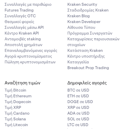
Συναλλαγές με περιθώριο
Kraken Security
Futures Trading
Σταδιοδρομίες Kraken
Συναλλαγές OTC
Kraken Blog
Θεσμικοί φορείς
Kraken Developer
Συναλλαγές μέσω API
Αίθουσα Τύπου
Κέντρο Kraken API
Πρόγραμμα Συνεργατών
Ανταμοιβές staking
Καταχωρίσεις περιουσιακών
Αποστολή χρημάτων
στοιχείων
Επαναλαμβανόμενες αγορές
Κατάσταση Kraken
Αγορά κρυπτονομίσματος
Κέντρο υποστήριξης
Πώληση κρυπτονομισμάτων
Καταγγελία
Breakout Prop Trading
Αναζήτηση τιμών
Δημοφιλείς αγορές
Τιμή Βitcoin
BTC σε USD
Τιμή Ethereum
ETH σε USD
Τιμή Dogecoin
DOGE σε USD
Τιμή XRP
XRP σε USD
Τιμή Cardano
ADA σε USD
Τιμή Solana
SOL σε USD
Τιμή Litecoin
LTC σε USD