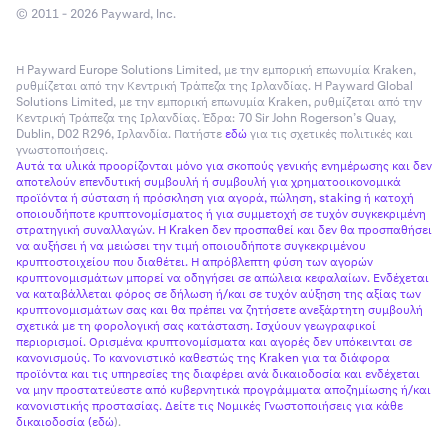
© 2011 - 2026 Payward, Inc.
Η Payward Europe Solutions Limited, με την εμπορική επωνυμία Kraken,
ρυθμίζεται από την Κεντρική Τράπεζα της Ιρλανδίας. Η Payward Global
Solutions Limited, με την εμπορική επωνυμία Kraken, ρυθμίζεται από την
Κεντρική Τράπεζα της Ιρλανδίας. Έδρα: 70 Sir John Rogerson’s Quay,
Dublin, D02 R296, Ιρλανδία. Πατήστε
εδώ
για τις σχετικές πολιτικές και
γνωστοποιήσεις.
Αυτά τα υλικά προορίζονται μόνο για σκοπούς γενικής ενημέρωσης και δεν
αποτελούν επενδυτική συμβουλή ή συμβουλή για χρηματοοικονομικά
προϊόντα ή σύσταση ή πρόσκληση για αγορά, πώληση, staking ή κατοχή
οποιουδήποτε κρυπτονομίσματος ή για συμμετοχή σε τυχόν συγκεκριμένη
στρατηγική συναλλαγών. Η Kraken δεν προσπαθεί και δεν θα προσπαθήσει
να αυξήσει ή να μειώσει την τιμή οποιουδήποτε συγκεκριμένου
κρυπτοστοιχείου που διαθέτει. Η απρόβλεπτη φύση των αγορών
κρυπτονομισμάτων μπορεί να οδηγήσει σε απώλεια κεφαλαίων. Ενδέχεται
να καταβάλλεται φόρος σε δήλωση ή/και σε τυχόν αύξηση της αξίας των
κρυπτονομισμάτων σας και θα πρέπει να ζητήσετε ανεξάρτητη συμβουλή
σχετικά με τη φορολογική σας κατάσταση. Ισχύουν γεωγραφικοί
περιορισμοί. Ορισμένα κρυπτονομίσματα και αγορές δεν υπόκεινται σε
κανονισμούς. Το κανονιστικό καθεστώς της Kraken για τα διάφορα
προϊόντα και τις υπηρεσίες της διαφέρει ανά δικαιοδοσία και ενδέχεται
να μην προστατεύεστε από κυβερνητικά προγράμματα αποζημίωσης ή/και
κανονιστικής προστασίας. Δείτε τις Νομικές Γνωστοποιήσεις για κάθε
δικαιοδοσία (
εδώ
).