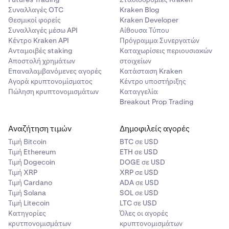
Συναλλαγές OTC
Kraken Blog
Θεσμικοί φορείς
Kraken Developer
Συναλλαγές μέσω API
Αίθουσα Τύπου
Κέντρο Kraken API
Πρόγραμμα Συνεργατών
Ανταμοιβές staking
Καταχωρίσεις περιουσιακών
Αποστολή χρημάτων
στοιχείων
Επαναλαμβανόμενες αγορές
Κατάσταση Kraken
Αγορά κρυπτονομίσματος
Κέντρο υποστήριξης
Πώληση κρυπτονομισμάτων
Καταγγελία
Breakout Prop Trading
Αναζήτηση τιμών
Δημοφιλείς αγορές
Τιμή Βitcoin
BTC σε USD
Τιμή Ethereum
ETH σε USD
Τιμή Dogecoin
DOGE σε USD
Τιμή XRP
XRP σε USD
Τιμή Cardano
ADA σε USD
Τιμή Solana
SOL σε USD
Τιμή Litecoin
LTC σε USD
Κατηγορίες
Όλες οι αγορές
κρυτπονομισμάτων
κρυπτονομισμάτων