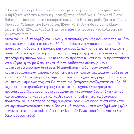
Η Payward Europe Solutions Limited, με την εμπορική επωνυμία Kraken,
ρυθμίζεται από την Κεντρική Τράπεζα της Ιρλανδίας. Η Payward Global
Solutions Limited, με την εμπορική επωνυμία Kraken, ρυθμίζεται από την
Κεντρική Τράπεζα της Ιρλανδίας. Έδρα: 70 Sir John Rogerson’s Quay,
Dublin, D02 R296, Ιρλανδία. Πατήστε
εδώ
για τις σχετικές πολιτικές και
γνωστοποιήσεις.
Αυτά τα υλικά προορίζονται μόνο για σκοπούς γενικής ενημέρωσης και δεν
αποτελούν επενδυτική συμβουλή ή συμβουλή για χρηματοοικονομικά
προϊόντα ή σύσταση ή πρόσκληση για αγορά, πώληση, staking ή κατοχή
οποιουδήποτε κρυπτονομίσματος ή για συμμετοχή σε τυχόν συγκεκριμένη
στρατηγική συναλλαγών. Η Kraken δεν προσπαθεί και δεν θα προσπαθήσει
να αυξήσει ή να μειώσει την τιμή οποιουδήποτε συγκεκριμένου
κρυπτοστοιχείου που διαθέτει. Η απρόβλεπτη φύση των αγορών
κρυπτονομισμάτων μπορεί να οδηγήσει σε απώλεια κεφαλαίων. Ενδέχεται
να καταβάλλεται φόρος σε δήλωση ή/και σε τυχόν αύξηση της αξίας των
κρυπτονομισμάτων σας και θα πρέπει να ζητήσετε ανεξάρτητη συμβουλή
σχετικά με τη φορολογική σας κατάσταση. Ισχύουν γεωγραφικοί
περιορισμοί. Ορισμένα κρυπτονομίσματα και αγορές δεν υπόκεινται σε
κανονισμούς. Το κανονιστικό καθεστώς της Kraken για τα διάφορα
προϊόντα και τις υπηρεσίες της διαφέρει ανά δικαιοδοσία και ενδέχεται
να μην προστατεύεστε από κυβερνητικά προγράμματα αποζημίωσης ή/και
κανονιστικής προστασίας. Δείτε τις Νομικές Γνωστοποιήσεις για κάθε
δικαιοδοσία (
εδώ
).