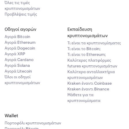
Όλες τις τιμές
κρυπτονομισμάτων
Προβλέψεις τιμής
Οδηγοί αγορών
Εκπαίδευση
κρυπτονομισμάτων
Αγορά Bitcoin
Αγορά Ethereum
Τι είναι τα κρυπτονομίσματα;
Αγορά Dogecoin
Τι είναι το Bitcoin;
Αγορά XRP
Τι είναι το Ethereum;
Αγορά Cardano
Καλύτερες πλατφόρμες
Αγορά Solana
futures κρυπτονομισμάτων
Αγορά Litecoin
Καλύτερα ανταλλακτήρια
Όλοι οι οδηγοί
κρυπτονομισμάτων
κρυπτονομισμάτων
Kraken έναντι Coinbase
Kraken έναντι Binance
Μάθετε για τα
κρυπτονομίσματα
Wallet
Πορτοφόλι κρυπτονομισμάτων
Πορτοφόλι Bitcoin