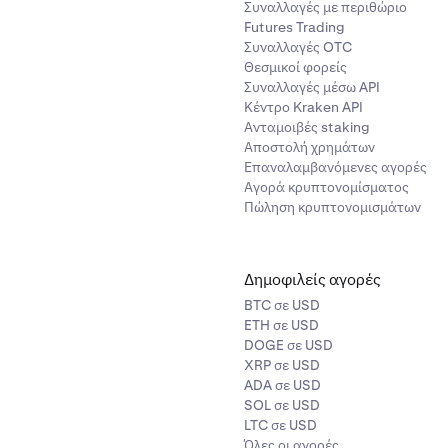
Συναλλαγές με περιθώριο
Futures Trading
Συναλλαγές OTC
Θεσμικοί φορείς
Συναλλαγές μέσω API
Κέντρο Kraken API
Ανταμοιβές staking
Αποστολή χρημάτων
Επαναλαμβανόμενες αγορές
Αγορά κρυπτονομίσματος
Πώληση κρυπτονομισμάτων
Δημοφιλείς αγορές
BTC σε USD
ETH σε USD
DOGE σε USD
XRP σε USD
ADA σε USD
SOL σε USD
LTC σε USD
Όλες οι αγορές