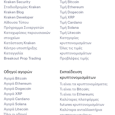
Kraken Security
Τιμή Βitcoin
Σταδιοδρομίες Kraken
Τιμή Ethereum
Kraken Blog
Τιμή Dogecoin
Kraken Developer
Τιμή XRP
Αίθουσα Τύπου
Τιμή Cardano
Πρόγραμμα Συνεργατών
Τιμή Solana
Καταχωρίσεις περιουσιακών
Τιμή Litecoin
στοιχείων
Κατηγορίες
Κατάσταση Kraken
κρυτπονομισμάτων
Κέντρο υποστήριξης
Όλες τις τιμές
Καταγγελία
κρυπτονομισμάτων
Breakout Prop Trading
Προβλέψεις τιμής
Οδηγοί αγορών
Εκπαίδευση
κρυπτονομισμάτων
Αγορά Bitcoin
Αγορά Ethereum
Τι είναι τα κρυπτονομίσματα;
Αγορά Dogecoin
Τι είναι το Bitcoin;
Αγορά XRP
Τι είναι το Ethereum;
Αγορά Cardano
Καλύτερες πλατφόρμες
Αγορά Solana
futures κρυπτονομισμάτων
Αγορά Litecoin
Καλύτερα ανταλλακτήρια
Όλοι οι οδηγοί
κρυπτονομισμάτων