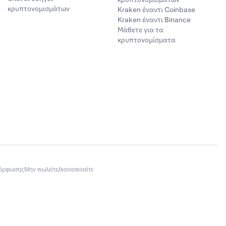
κρυπτονομισμάτων
Kraken έναντι Coinbase
Kraken έναντι Binance
Μάθετε για τα
κρυπτονομίσματα
μόρφωσης
Μην πωλείτε/κοινοποιείτε