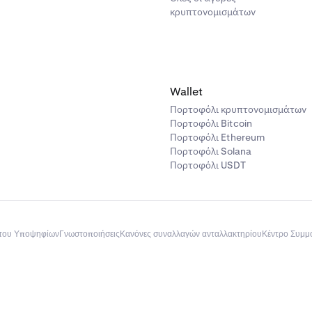
κρυπτονομισμάτων
Wallet
Πορτοφόλι κρυπτονομισμάτων
Πορτοφόλι Bitcoin
Πορτοφόλι Ethereum
Πορτοφόλι Solana
Πορτοφόλι USDT
του Υποψηφίων
Γνωστοποιήσεις
Κανόνες συναλλαγών ανταλλακτηρίου
Κέντρο Συμ