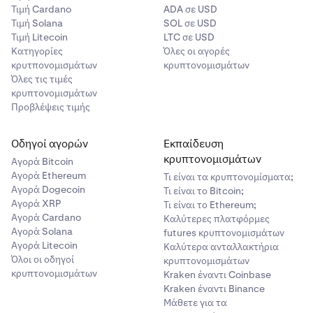
Τιμή Cardano
ADA σε USD
Τιμή Solana
SOL σε USD
Τιμή Litecoin
LTC σε USD
Κατηγορίες
Όλες οι αγορές
κρυτπονομισμάτων
κρυπτονομισμάτων
Όλες τις τιμές
κρυπτονομισμάτων
Προβλέψεις τιμής
Οδηγοί αγορών
Εκπαίδευση
κρυπτονομισμάτων
Αγορά Bitcoin
Αγορά Ethereum
Τι είναι τα κρυπτονομίσματα;
Αγορά Dogecoin
Τι είναι το Bitcoin;
Αγορά XRP
Τι είναι το Ethereum;
Αγορά Cardano
Καλύτερες πλατφόρμες
Αγορά Solana
futures κρυπτονομισμάτων
Αγορά Litecoin
Καλύτερα ανταλλακτήρια
Όλοι οι οδηγοί
κρυπτονομισμάτων
κρυπτονομισμάτων
Kraken έναντι Coinbase
Kraken έναντι Binance
Μάθετε για τα