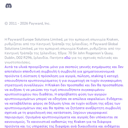
© 2011 - 2026 Payward, Inc.
Η Payward Europe Solutions Limited, με την εμπορική επωνυμία Kraken,
ρυθμίζεται από την Κεντρική Τράπεζα της Ιρλανδίας. Η Payward Global
Solutions Limited, με την εμπορική επωνυμία Kraken, ρυθμίζεται από την
Κεντρική Τράπεζα της Ιρλανδίας. Έδρα: 70 Sir John Rogerson’s Quay,
Dublin, D02 R296, Ιρλανδία. Πατήστε
εδώ
για τις σχετικές πολιτικές και
γνωστοποιήσεις.
Αυτά τα υλικά προορίζονται μόνο για σκοπούς γενικής ενημέρωσης και δεν
αποτελούν επενδυτική συμβουλή ή συμβουλή για χρηματοοικονομικά
προϊόντα ή σύσταση ή πρόσκληση για αγορά, πώληση, staking ή κατοχή
οποιουδήποτε κρυπτονομίσματος ή για συμμετοχή σε τυχόν συγκεκριμένη
στρατηγική συναλλαγών. Η Kraken δεν προσπαθεί και δεν θα προσπαθήσει
να αυξήσει ή να μειώσει την τιμή οποιουδήποτε συγκεκριμένου
κρυπτοστοιχείου που διαθέτει. Η απρόβλεπτη φύση των αγορών
κρυπτονομισμάτων μπορεί να οδηγήσει σε απώλεια κεφαλαίων. Ενδέχεται
να καταβάλλεται φόρος σε δήλωση ή/και σε τυχόν αύξηση της αξίας των
κρυπτονομισμάτων σας και θα πρέπει να ζητήσετε ανεξάρτητη συμβουλή
σχετικά με τη φορολογική σας κατάσταση. Ισχύουν γεωγραφικοί
περιορισμοί. Ορισμένα κρυπτονομίσματα και αγορές δεν υπόκεινται σε
κανονισμούς. Το κανονιστικό καθεστώς της Kraken για τα διάφορα
προϊόντα και τις υπηρεσίες της διαφέρει ανά δικαιοδοσία και ενδέχεται