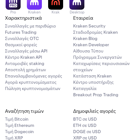
Pro
Kraken
Krak
Desktop
Χαρακτηριστικά
Εταιρεία
Συναλλαγές με περιθώριο
Kraken Security
Futures Trading
Σταδιοδρομίες Kraken
Συναλλαγές OTC
Kraken Blog
Θεσμικοί φορείς
Kraken Developer
Συναλλαγές μέσω API
Αίθουσα Τύπου
Κέντρο Kraken API
Πρόγραμμα Συνεργατών
Ανταμοιβές staking
Καταχωρίσεις περιουσιακών
Αποστολή χρημάτων
στοιχείων
Επαναλαμβανόμενες αγορές
Κατάσταση Kraken
Αγορά κρυπτονομίσματος
Κέντρο υποστήριξης
Πώληση κρυπτονομισμάτων
Καταγγελία
Breakout Prop Trading
Αναζήτηση τιμών
Δημοφιλείς αγορές
Τιμή Βitcoin
BTC σε USD
Τιμή Ethereum
ETH σε USD
Τιμή Dogecoin
DOGE σε USD
Τιμή XRP
XRP σε USD