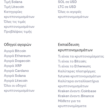
Τιμή Solana
SOL σε USD
Τιμή Litecoin
LTC σε USD
Κατηγορίες
Όλες οι αγορές
κρυτπονομισμάτων
κρυπτονομισμάτων
Όλες τις τιμές
κρυπτονομισμάτων
Προβλέψεις τιμής
Οδηγοί αγορών
Εκπαίδευση
κρυπτονομισμάτων
Αγορά Bitcoin
Αγορά Ethereum
Τι είναι τα κρυπτονομίσματα;
Αγορά Dogecoin
Τι είναι το Bitcoin;
Αγορά XRP
Τι είναι το Ethereum;
Αγορά Cardano
Καλύτερες πλατφόρμες
Αγορά Solana
futures κρυπτονομισμάτων
Αγορά Litecoin
Καλύτερα ανταλλακτήρια
Όλοι οι οδηγοί
κρυπτονομισμάτων
κρυπτονομισμάτων
Kraken έναντι Coinbase
Kraken έναντι Binance
Μάθετε για τα
κρυπτονομίσματα