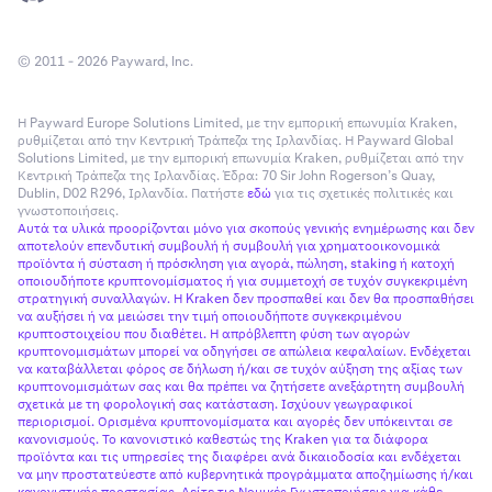
© 2011 - 2026 Payward, Inc.
Η Payward Europe Solutions Limited, με την εμπορική επωνυμία Kraken,
ρυθμίζεται από την Κεντρική Τράπεζα της Ιρλανδίας. Η Payward Global
Solutions Limited, με την εμπορική επωνυμία Kraken, ρυθμίζεται από την
Κεντρική Τράπεζα της Ιρλανδίας. Έδρα: 70 Sir John Rogerson’s Quay,
Dublin, D02 R296, Ιρλανδία. Πατήστε
εδώ
για τις σχετικές πολιτικές και
γνωστοποιήσεις.
Αυτά τα υλικά προορίζονται μόνο για σκοπούς γενικής ενημέρωσης και δεν
αποτελούν επενδυτική συμβουλή ή συμβουλή για χρηματοοικονομικά
προϊόντα ή σύσταση ή πρόσκληση για αγορά, πώληση, staking ή κατοχή
οποιουδήποτε κρυπτονομίσματος ή για συμμετοχή σε τυχόν συγκεκριμένη
στρατηγική συναλλαγών. Η Kraken δεν προσπαθεί και δεν θα προσπαθήσει
να αυξήσει ή να μειώσει την τιμή οποιουδήποτε συγκεκριμένου
κρυπτοστοιχείου που διαθέτει. Η απρόβλεπτη φύση των αγορών
κρυπτονομισμάτων μπορεί να οδηγήσει σε απώλεια κεφαλαίων. Ενδέχεται
να καταβάλλεται φόρος σε δήλωση ή/και σε τυχόν αύξηση της αξίας των
κρυπτονομισμάτων σας και θα πρέπει να ζητήσετε ανεξάρτητη συμβουλή
σχετικά με τη φορολογική σας κατάσταση. Ισχύουν γεωγραφικοί
περιορισμοί. Ορισμένα κρυπτονομίσματα και αγορές δεν υπόκεινται σε
κανονισμούς. Το κανονιστικό καθεστώς της Kraken για τα διάφορα
προϊόντα και τις υπηρεσίες της διαφέρει ανά δικαιοδοσία και ενδέχεται
να μην προστατεύεστε από κυβερνητικά προγράμματα αποζημίωσης ή/και