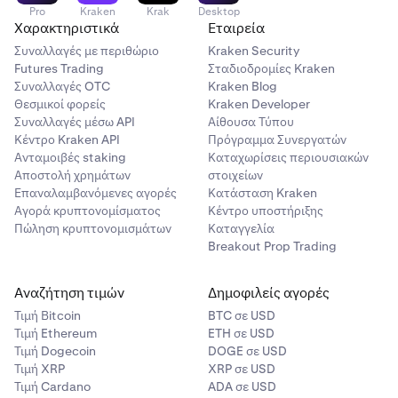
Pro
Kraken
Krak
Desktop
Χαρακτηριστικά
Εταιρεία
Συναλλαγές με περιθώριο
Kraken Security
Futures Trading
Σταδιοδρομίες Kraken
Συναλλαγές OTC
Kraken Blog
Θεσμικοί φορείς
Kraken Developer
Συναλλαγές μέσω API
Αίθουσα Τύπου
Κέντρο Kraken API
Πρόγραμμα Συνεργατών
Ανταμοιβές staking
Καταχωρίσεις περιουσιακών
Αποστολή χρημάτων
στοιχείων
Επαναλαμβανόμενες αγορές
Κατάσταση Kraken
Αγορά κρυπτονομίσματος
Κέντρο υποστήριξης
Πώληση κρυπτονομισμάτων
Καταγγελία
Breakout Prop Trading
Αναζήτηση τιμών
Δημοφιλείς αγορές
Τιμή Βitcoin
BTC σε USD
Τιμή Ethereum
ETH σε USD
Τιμή Dogecoin
DOGE σε USD
Τιμή XRP
XRP σε USD
Τιμή Cardano
ADA σε USD