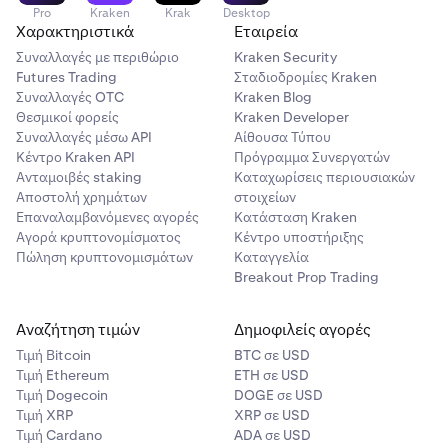
Pro
Kraken
Krak
Desktop
Χαρακτηριστικά
Εταιρεία
Συναλλαγές με περιθώριο
Kraken Security
Futures Trading
Σταδιοδρομίες Kraken
Συναλλαγές OTC
Kraken Blog
Θεσμικοί φορείς
Kraken Developer
Συναλλαγές μέσω API
Αίθουσα Τύπου
Κέντρο Kraken API
Πρόγραμμα Συνεργατών
Ανταμοιβές staking
Καταχωρίσεις περιουσιακών
Αποστολή χρημάτων
στοιχείων
Επαναλαμβανόμενες αγορές
Κατάσταση Kraken
Αγορά κρυπτονομίσματος
Κέντρο υποστήριξης
Πώληση κρυπτονομισμάτων
Καταγγελία
Breakout Prop Trading
Αναζήτηση τιμών
Δημοφιλείς αγορές
Τιμή Βitcoin
BTC σε USD
Τιμή Ethereum
ETH σε USD
Τιμή Dogecoin
DOGE σε USD
Τιμή XRP
XRP σε USD
Τιμή Cardano
ADA σε USD