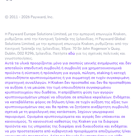
© 2011 - 2026 Payward, Inc.
Η Payward Europe Solutions Limited, με την εμπορική επωνυμία Kraken,
ρυθμίζεται από την Κεντρική Τράπεζα της Ιρλανδίας. Η Payward Global
Solutions Limited, με την εμπορική επωνυμία Kraken, ρυθμίζεται από την
Κεντρική Τράπεζα της Ιρλανδίας. Έδρα: 70 Sir John Rogerson’s Quay,
Dublin, D02 R296, Ιρλανδία. Πατήστε
εδώ
για τις σχετικές πολιτικές και
γνωστοποιήσεις.
Αυτά τα υλικά προορίζονται μόνο για σκοπούς γενικής ενημέρωσης και δεν
αποτελούν επενδυτική συμβουλή ή συμβουλή για χρηματοοικονομικά
προϊόντα ή σύσταση ή πρόσκληση για αγορά, πώληση, staking ή κατοχή
οποιουδήποτε κρυπτονομίσματος ή για συμμετοχή σε τυχόν συγκεκριμένη
στρατηγική συναλλαγών. Η Kraken δεν προσπαθεί και δεν θα προσπαθήσει
να αυξήσει ή να μειώσει την τιμή οποιουδήποτε συγκεκριμένου
κρυπτοστοιχείου που διαθέτει. Η απρόβλεπτη φύση των αγορών
κρυπτονομισμάτων μπορεί να οδηγήσει σε απώλεια κεφαλαίων. Ενδέχεται
να καταβάλλεται φόρος σε δήλωση ή/και σε τυχόν αύξηση της αξίας των
κρυπτονομισμάτων σας και θα πρέπει να ζητήσετε ανεξάρτητη συμβουλή
σχετικά με τη φορολογική σας κατάσταση. Ισχύουν γεωγραφικοί
περιορισμοί. Ορισμένα κρυπτονομίσματα και αγορές δεν υπόκεινται σε
κανονισμούς. Το κανονιστικό καθεστώς της Kraken για τα διάφορα
προϊόντα και τις υπηρεσίες της διαφέρει ανά δικαιοδοσία και ενδέχεται
να μην προστατεύεστε από κυβερνητικά προγράμματα αποζημίωσης ή/και