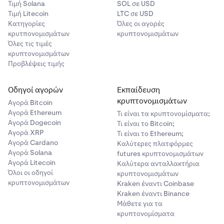
Τιμή Solana
SOL σε USD
Τιμή Litecoin
LTC σε USD
Κατηγορίες
Όλες οι αγορές
κρυτπονομισμάτων
κρυπτονομισμάτων
Όλες τις τιμές
κρυπτονομισμάτων
Προβλέψεις τιμής
Οδηγοί αγορών
Εκπαίδευση
κρυπτονομισμάτων
Αγορά Bitcoin
Αγορά Ethereum
Τι είναι τα κρυπτονομίσματα;
Αγορά Dogecoin
Τι είναι το Bitcoin;
Αγορά XRP
Τι είναι το Ethereum;
Αγορά Cardano
Καλύτερες πλατφόρμες
Αγορά Solana
futures κρυπτονομισμάτων
Αγορά Litecoin
Καλύτερα ανταλλακτήρια
Όλοι οι οδηγοί
κρυπτονομισμάτων
κρυπτονομισμάτων
Kraken έναντι Coinbase
Kraken έναντι Binance
Μάθετε για τα
κρυπτονομίσματα