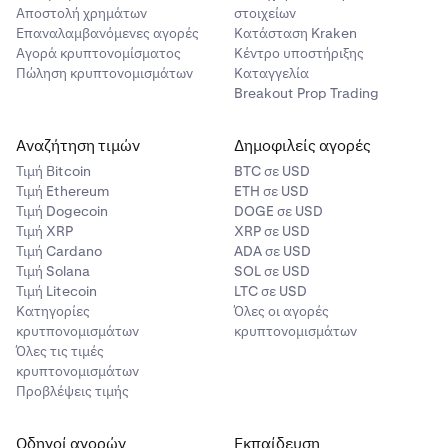
Αποστολή χρημάτων
στοιχείων
Επαναλαμβανόμενες αγορές
Κατάσταση Kraken
Αγορά κρυπτονομίσματος
Κέντρο υποστήριξης
Πώληση κρυπτονομισμάτων
Καταγγελία
Breakout Prop Trading
Αναζήτηση τιμών
Δημοφιλείς αγορές
Τιμή Βitcoin
BTC σε USD
Τιμή Ethereum
ETH σε USD
Τιμή Dogecoin
DOGE σε USD
Τιμή XRP
XRP σε USD
Τιμή Cardano
ADA σε USD
Τιμή Solana
SOL σε USD
Τιμή Litecoin
LTC σε USD
Κατηγορίες
Όλες οι αγορές
κρυτπονομισμάτων
κρυπτονομισμάτων
Όλες τις τιμές
κρυπτονομισμάτων
Προβλέψεις τιμής
Οδηγοί αγορών
Εκπαίδευση