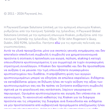
© 2011 - 2026 Payward, Inc.
Η Payward Europe Solutions Limited, με την εμπορική επωνυμία Kraken,
ρυθμίζεται από την Κεντρική Τράπεζα της Ιρλανδίας. Η Payward Global
Solutions Limited, με την εμπορική επωνυμία Kraken, ρυθμίζεται από την
Κεντρική Τράπεζα της Ιρλανδίας. Έδρα: 70 Sir John Rogerson’s Quay,
Dublin, D02 R296, Ιρλανδία. Πατήστε
εδώ
για τις σχετικές πολιτικές και
γνωστοποιήσεις.
Αυτά τα υλικά προορίζονται μόνο για σκοπούς γενικής ενημέρωσης και δεν
αποτελούν επενδυτική συμβουλή ή συμβουλή για χρηματοοικονομικά
προϊόντα ή σύσταση ή πρόσκληση για αγορά, πώληση, staking ή κατοχή
οποιουδήποτε κρυπτονομίσματος ή για συμμετοχή σε τυχόν συγκεκριμένη
στρατηγική συναλλαγών. Η Kraken δεν προσπαθεί και δεν θα προσπαθήσει
να αυξήσει ή να μειώσει την τιμή οποιουδήποτε συγκεκριμένου
κρυπτοστοιχείου που διαθέτει. Η απρόβλεπτη φύση των αγορών
κρυπτονομισμάτων μπορεί να οδηγήσει σε απώλεια κεφαλαίων. Ενδέχεται
να καταβάλλεται φόρος σε δήλωση ή/και σε τυχόν αύξηση της αξίας των
κρυπτονομισμάτων σας και θα πρέπει να ζητήσετε ανεξάρτητη συμβουλή
σχετικά με τη φορολογική σας κατάσταση. Ισχύουν γεωγραφικοί
περιορισμοί. Ορισμένα κρυπτονομίσματα και αγορές δεν υπόκεινται σε
κανονισμούς. Το κανονιστικό καθεστώς της Kraken για τα διάφορα
προϊόντα και τις υπηρεσίες της διαφέρει ανά δικαιοδοσία και ενδέχεται
να μην προστατεύεστε από κυβερνητικά προγράμματα αποζημίωσης ή/και