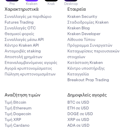
Pro
Kraken
Krak
Desktop
Χαρακτηριστικά
Εταιρεία
Συναλλαγές με περιθώριο
Kraken Security
Futures Trading
Σταδιοδρομίες Kraken
Συναλλαγές OTC
Kraken Blog
Θεσμικοί φορείς
Kraken Developer
Συναλλαγές μέσω API
Αίθουσα Τύπου
Κέντρο Kraken API
Πρόγραμμα Συνεργατών
Ανταμοιβές staking
Καταχωρίσεις περιουσιακών
Αποστολή χρημάτων
στοιχείων
Επαναλαμβανόμενες αγορές
Κατάσταση Kraken
Αγορά κρυπτονομίσματος
Κέντρο υποστήριξης
Πώληση κρυπτονομισμάτων
Καταγγελία
Breakout Prop Trading
Αναζήτηση τιμών
Δημοφιλείς αγορές
Τιμή Βitcoin
BTC σε USD
Τιμή Ethereum
ETH σε USD
Τιμή Dogecoin
DOGE σε USD
Τιμή XRP
XRP σε USD
Τιμή Cardano
ADA σε USD