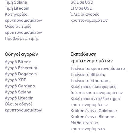
Τιμή Solana
SOL σε USD
Τιμή Litecoin
LTC σε USD
Κατηγορίες
Όλες οι αγορές
κρυτπονομισμάτων
κρυπτονομισμάτων
Όλες τις τιμές
κρυπτονομισμάτων
Προβλέψεις τιμής
Οδηγοί αγορών
Εκπαίδευση
κρυπτονομισμάτων
Αγορά Bitcoin
Αγορά Ethereum
Τι είναι τα κρυπτονομίσματα;
Αγορά Dogecoin
Τι είναι το Bitcoin;
Αγορά XRP
Τι είναι το Ethereum;
Αγορά Cardano
Καλύτερες πλατφόρμες
Αγορά Solana
futures κρυπτονομισμάτων
Αγορά Litecoin
Καλύτερα ανταλλακτήρια
Όλοι οι οδηγοί
κρυπτονομισμάτων
κρυπτονομισμάτων
Kraken έναντι Coinbase
Kraken έναντι Binance
Μάθετε για τα
κρυπτονομίσματα