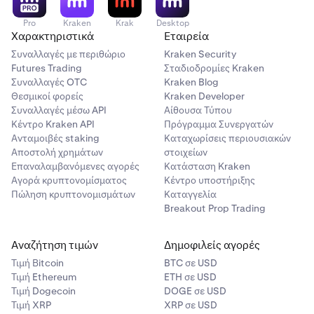
Pro
Kraken
Krak
Desktop
Χαρακτηριστικά
Εταιρεία
Συναλλαγές με περιθώριο
Kraken Security
Futures Trading
Σταδιοδρομίες Kraken
Συναλλαγές OTC
Kraken Blog
Θεσμικοί φορείς
Kraken Developer
Συναλλαγές μέσω API
Αίθουσα Τύπου
Κέντρο Kraken API
Πρόγραμμα Συνεργατών
Ανταμοιβές staking
Καταχωρίσεις περιουσιακών
Αποστολή χρημάτων
στοιχείων
Επαναλαμβανόμενες αγορές
Κατάσταση Kraken
Αγορά κρυπτονομίσματος
Κέντρο υποστήριξης
Πώληση κρυπτονομισμάτων
Καταγγελία
Breakout Prop Trading
Αναζήτηση τιμών
Δημοφιλείς αγορές
Τιμή Βitcoin
BTC σε USD
Τιμή Ethereum
ETH σε USD
Τιμή Dogecoin
DOGE σε USD
Τιμή XRP
XRP σε USD