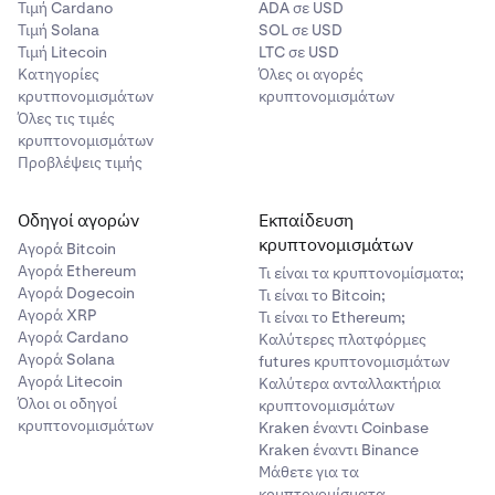
Τιμή Cardano
ADA σε USD
Τιμή Solana
SOL σε USD
Τιμή Litecoin
LTC σε USD
Κατηγορίες
Όλες οι αγορές
κρυτπονομισμάτων
κρυπτονομισμάτων
Όλες τις τιμές
κρυπτονομισμάτων
Προβλέψεις τιμής
Οδηγοί αγορών
Εκπαίδευση
κρυπτονομισμάτων
Αγορά Bitcoin
Αγορά Ethereum
Τι είναι τα κρυπτονομίσματα;
Αγορά Dogecoin
Τι είναι το Bitcoin;
Αγορά XRP
Τι είναι το Ethereum;
Αγορά Cardano
Καλύτερες πλατφόρμες
Αγορά Solana
futures κρυπτονομισμάτων
Αγορά Litecoin
Καλύτερα ανταλλακτήρια
Όλοι οι οδηγοί
κρυπτονομισμάτων
κρυπτονομισμάτων
Kraken έναντι Coinbase
Kraken έναντι Binance
Μάθετε για τα
κρυπτονομίσματα