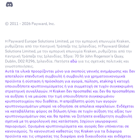
© 2011 - 2026 Payward, Inc.
Η Payward Europe Solutions Limited, με την εμπορική επωνυμία Kraken,
ρυθμίζεται από την Κεντρική Τράπεζα της Ιρλανδίας. Η Payward Global
Solutions Limited, με την εμπορική επωνυμία Kraken, ρυθμίζεται από την
Κεντρική Τράπεζα της Ιρλανδίας. Έδρα: 70 Sir John Rogerson’s Quay,
Dublin, D02 R296, Ιρλανδία. Πατήστε
εδώ
για τις σχετικές πολιτικές και
γνωστοποιήσεις.
Αυτά τα υλικά προορίζονται μόνο για σκοπούς γενικής ενημέρωσης και δεν
αποτελούν επενδυτική συμβουλή ή συμβουλή για χρηματοοικονομικά
προϊόντα ή σύσταση ή πρόσκληση για αγορά, πώληση, staking ή κατοχή
οποιουδήποτε κρυπτονομίσματος ή για συμμετοχή σε τυχόν συγκεκριμένη
στρατηγική συναλλαγών. Η Kraken δεν προσπαθεί και δεν θα προσπαθήσει
να αυξήσει ή να μειώσει την τιμή οποιουδήποτε συγκεκριμένου
κρυπτοστοιχείου που διαθέτει. Η απρόβλεπτη φύση των αγορών
κρυπτονομισμάτων μπορεί να οδηγήσει σε απώλεια κεφαλαίων. Ενδέχεται
να καταβάλλεται φόρος σε δήλωση ή/και σε τυχόν αύξηση της αξίας των
κρυπτονομισμάτων σας και θα πρέπει να ζητήσετε ανεξάρτητη συμβουλή
σχετικά με τη φορολογική σας κατάσταση. Ισχύουν γεωγραφικοί
περιορισμοί. Ορισμένα κρυπτονομίσματα και αγορές δεν υπόκεινται σε
κανονισμούς. Το κανονιστικό καθεστώς της Kraken για τα διάφορα
προϊόντα και τις υπηρεσίες της διαφέρει ανά δικαιοδοσία και ενδέχεται