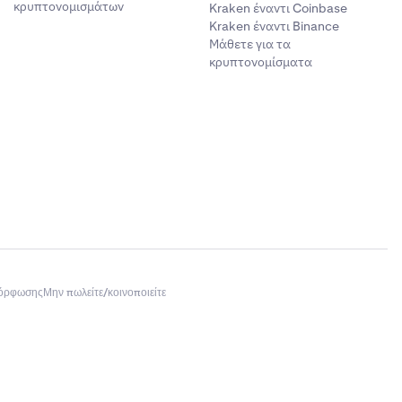
κρυπτονομισμάτων
Kraken έναντι Coinbase
Kraken έναντι Binance
Μάθετε για τα
κρυπτονομίσματα
μόρφωσης
Μην πωλείτε/κοινοποιείτε