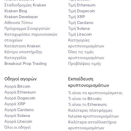
Σταδιοδρομίες Kraken
Τιμή Ethereum
Kraken Blog
Τιμή Dogecoin
Kraken Developer
Τιμή XRP
Αίθουσα Τύπου
Τιμή Cardano
Πρόγραμμα Συνεργατών
Τιμή Solana
Καταχωρίσεις περιουσιακών
Τιμή Litecoin
στοιχείων
Κατηγορίες
Κατάσταση Kraken
κρυτπονομισμάτων
Κέντρο υποστήριξης
Όλες τις τιμές
Καταγγελία
κρυπτονομισμάτων
Breakout Prop Trading
Προβλέψεις τιμής
Οδηγοί αγορών
Εκπαίδευση
κρυπτονομισμάτων
Αγορά Bitcoin
Αγορά Ethereum
Τι είναι τα κρυπτονομίσματα;
Αγορά Dogecoin
Τι είναι το Bitcoin;
Αγορά XRP
Τι είναι το Ethereum;
Αγορά Cardano
Καλύτερες πλατφόρμες
Αγορά Solana
futures κρυπτονομισμάτων
Αγορά Litecoin
Καλύτερα ανταλλακτήρια
Όλοι οι οδηγοί
κρυπτονομισμάτων