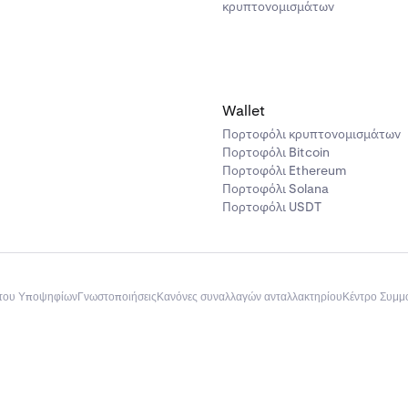
κρυπτονομισμάτων
Wallet
Πορτοφόλι κρυπτονομισμάτων
Πορτοφόλι Bitcoin
Πορτοφόλι Ethereum
Πορτοφόλι Solana
Πορτοφόλι USDT
του Υποψηφίων
Γνωστοποιήσεις
Κανόνες συναλλαγών ανταλλακτηρίου
Κέντρο Συμ