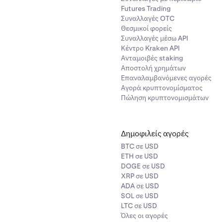
Futures Trading
Συναλλαγές OTC
Θεσμικοί φορείς
Συναλλαγές μέσω API
Κέντρο Kraken API
Ανταμοιβές staking
Αποστολή χρημάτων
Επαναλαμβανόμενες αγορές
Αγορά κρυπτονομίσματος
Πώληση κρυπτονομισμάτων
Δημοφιλείς αγορές
BTC σε USD
ETH σε USD
DOGE σε USD
XRP σε USD
ADA σε USD
SOL σε USD
LTC σε USD
Όλες οι αγορές