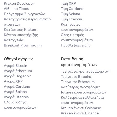
Kraken Developer
Τιμή XRP
Αίθουσα Τύπου
Τιμή Cardano
Πρόγραμμα Συνεργατών
Τιμή Solana
Καταχωρίσεις περιουσιακών
Τιμή Litecoin
στοιχείων
Κατηγορίες
Κατάσταση Kraken
κρυτπονομισμάτων
Κέντρο υποστήριξης
Όλες τις τιμές
Καταγγελία
κρυπτονομισμάτων
Breakout Prop Trading
Προβλέψεις τιμής
Οδηγοί αγορών
Εκπαίδευση
κρυπτονομισμάτων
Αγορά Bitcoin
Αγορά Ethereum
Τι είναι τα κρυπτονομίσματα;
Αγορά Dogecoin
Τι είναι το Bitcoin;
Αγορά XRP
Τι είναι το Ethereum;
Αγορά Cardano
Καλύτερες πλατφόρμες
Αγορά Solana
futures κρυπτονομισμάτων
Αγορά Litecoin
Καλύτερα ανταλλακτήρια
Όλοι οι οδηγοί
κρυπτονομισμάτων
κρυπτονομισμάτων
Kraken έναντι Coinbase
Kraken έναντι Binance