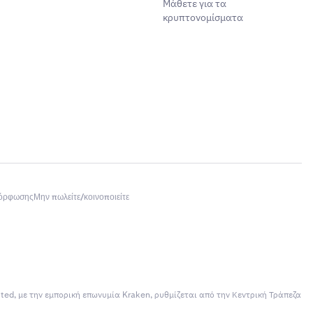
Μάθετε για τα
κρυπτονομίσματα
μόρφωσης
Μην πωλείτε/κοινοποιείτε
ited, με την εμπορική επωνυμία Kraken, ρυθμίζεται από την Κεντρική Τράπεζα