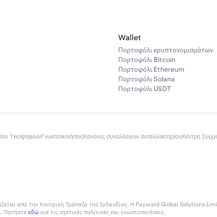
Wallet
Πορτοφόλι κρυπτονομισμάτων
Πορτοφόλι Bitcoin
Πορτοφόλι Ethereum
Πορτοφόλι Solana
Πορτοφόλι USDT
του Υποψηφίων
Γνωστοποιήσεις
Κανόνες συναλλαγών ανταλλακτηρίου
Κέντρο Συμ
ίζεται από την Κεντρική Τράπεζα της Ιρλανδίας. Η Payward Global Solutions Lim
ία. Πατήστε
εδώ
για τις σχετικές πολιτικές και γνωστοποιήσεις.