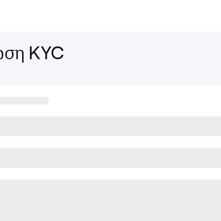
ωση KYC