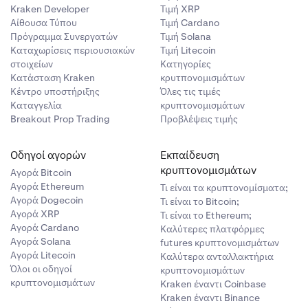
Kraken Developer
Τιμή XRP
Αίθουσα Τύπου
Τιμή Cardano
Πρόγραμμα Συνεργατών
Τιμή Solana
Καταχωρίσεις περιουσιακών
Τιμή Litecoin
στοιχείων
Κατηγορίες
Κατάσταση Kraken
κρυτπονομισμάτων
Κέντρο υποστήριξης
Όλες τις τιμές
Καταγγελία
κρυπτονομισμάτων
Breakout Prop Trading
Προβλέψεις τιμής
Οδηγοί αγορών
Εκπαίδευση
κρυπτονομισμάτων
Αγορά Bitcoin
Αγορά Ethereum
Τι είναι τα κρυπτονομίσματα;
Αγορά Dogecoin
Τι είναι το Bitcoin;
Αγορά XRP
Τι είναι το Ethereum;
Αγορά Cardano
Καλύτερες πλατφόρμες
Αγορά Solana
futures κρυπτονομισμάτων
Αγορά Litecoin
Καλύτερα ανταλλακτήρια
Όλοι οι οδηγοί
κρυπτονομισμάτων
κρυπτονομισμάτων
Kraken έναντι Coinbase
Kraken έναντι Binance