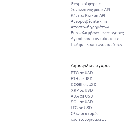
Θεσμικοί φορείς
Συναλλαγές μέσω API
Κέντρο Kraken API
Ανταμοιβές staking
Αποστολή χρημάτων
Επαναλαμβανόμενες αγορές
Αγορά κρυπτονομίσματος
Πώληση κρυπτονομισμάτων
Δημοφιλείς αγορές
BTC σε USD
ETH σε USD
DOGE σε USD
XRP σε USD
ADA σε USD
SOL σε USD
LTC σε USD
Όλες οι αγορές
κρυπτονομισμάτων