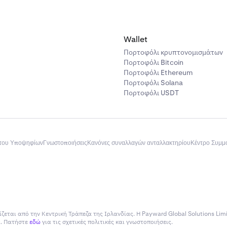
Wallet
Πορτοφόλι κρυπτονομισμάτων
Πορτοφόλι Bitcoin
Πορτοφόλι Ethereum
Πορτοφόλι Solana
Πορτοφόλι USDT
του Υποψηφίων
Γνωστοποιήσεις
Κανόνες συναλλαγών ανταλλακτηρίου
Κέντρο Συμ
ίζεται από την Κεντρική Τράπεζα της Ιρλανδίας. Η Payward Global Solutions Lim
ία. Πατήστε
εδώ
για τις σχετικές πολιτικές και γνωστοποιήσεις.