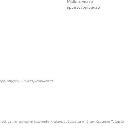
Μάθετε για τα
κρυπτονομίσματα
μόρφωσης
Μην πωλείτε/κοινοποιείτε
ited, με την εμπορική επωνυμία Kraken, ρυθμίζεται από την Κεντρική Τράπεζα