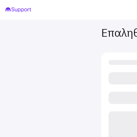
Επαληθ