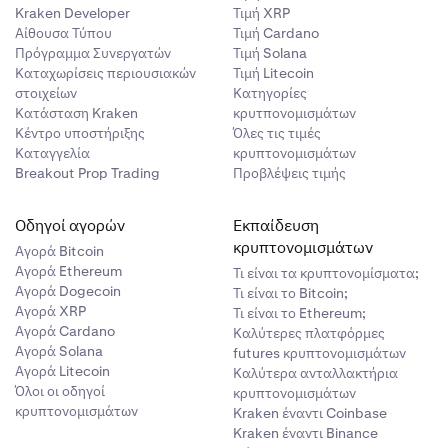
Kraken Developer
Τιμή XRP
Αίθουσα Τύπου
Τιμή Cardano
Πρόγραμμα Συνεργατών
Τιμή Solana
Καταχωρίσεις περιουσιακών
Τιμή Litecoin
στοιχείων
Κατηγορίες
Κατάσταση Kraken
κρυτπονομισμάτων
Κέντρο υποστήριξης
Όλες τις τιμές
Καταγγελία
κρυπτονομισμάτων
Breakout Prop Trading
Προβλέψεις τιμής
Οδηγοί αγορών
Εκπαίδευση
κρυπτονομισμάτων
Αγορά Bitcoin
Αγορά Ethereum
Τι είναι τα κρυπτονομίσματα;
Αγορά Dogecoin
Τι είναι το Bitcoin;
Αγορά XRP
Τι είναι το Ethereum;
Αγορά Cardano
Καλύτερες πλατφόρμες
Αγορά Solana
futures κρυπτονομισμάτων
Αγορά Litecoin
Καλύτερα ανταλλακτήρια
Όλοι οι οδηγοί
κρυπτονομισμάτων
κρυπτονομισμάτων
Kraken έναντι Coinbase
Kraken έναντι Binance