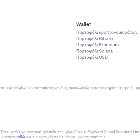
Wallet
Πορτοφόλι κρυπτονομισμάτων
Πορτοφόλι Bitcoin
Πορτοφόλι Ethereum
Πορτοφόλι Solana
Πορτοφόλι USDT
του Υποψηφίων
Γνωστοποιήσεις
Κανόνες συναλλαγών ανταλλακτηρίου
Κέντρο Συμ
ίζεται από την Κεντρική Τράπεζα της Ιρλανδίας. Η Payward Global Solutions Lim
ία. Πατήστε
εδώ
για τις σχετικές πολιτικές και γνωστοποιήσεις.