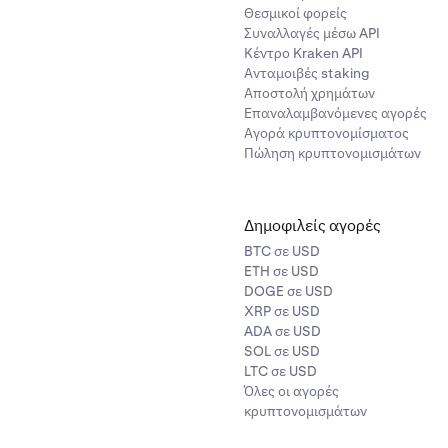
Θεσμικοί φορείς
Συναλλαγές μέσω API
Κέντρο Kraken API
Ανταμοιβές staking
Αποστολή χρημάτων
Επαναλαμβανόμενες αγορές
Αγορά κρυπτονομίσματος
Πώληση κρυπτονομισμάτων
Δημοφιλείς αγορές
BTC σε USD
ETH σε USD
DOGE σε USD
XRP σε USD
ADA σε USD
SOL σε USD
LTC σε USD
Όλες οι αγορές
κρυπτονομισμάτων