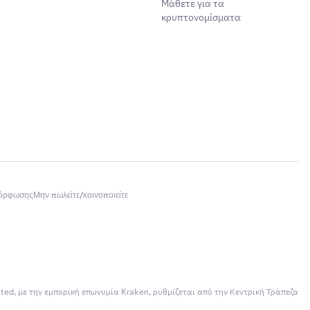
Μάθετε για τα
κρυπτονομίσματα
μόρφωσης
Μην πωλείτε/κοινοποιείτε
ited, με την εμπορική επωνυμία Kraken, ρυθμίζεται από την Κεντρική Τράπεζα