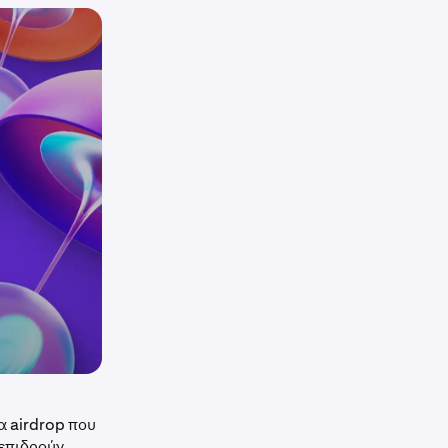
α airdrop που
λεπιδρούν