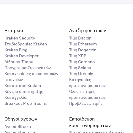
Εταιρεία
Αναζήτηση τιμών
Kraken Security
Τιμή Βitcoin
Σταδιοδρομίες Kraken
Τιμή Ethereum
Kraken Blog
Τιμή Dogecoin
Kraken Developer
Τιμή XRP
Αίθουσα Τύπου
Τιμή Cardano
Πρόγραμμα Συνεργατών
Τιμή Solana
Καταχωρίσεις περιουσιακών
Τιμή Litecoin
στοιχείων
Κατηγορίες
Κατάσταση Kraken
κρυτπονομισμάτων
Κέντρο υποστήριξης
Όλες τις τιμές
Καταγγελία
κρυπτονομισμάτων
Breakout Prop Trading
Προβλέψεις τιμής
Οδηγοί αγορών
Εκπαίδευση
κρυπτονομισμάτων
Αγορά Bitcoin
Αγορά Ethereum
Τι είναι τα κρυπτονομίσματα;