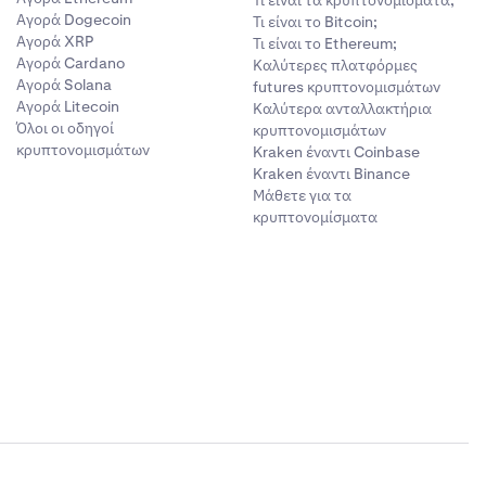
Αγορά Dogecoin
Τι είναι το Bitcoin;
Αγορά XRP
Τι είναι το Ethereum;
Αγορά Cardano
Καλύτερες πλατφόρμες
Αγορά Solana
futures κρυπτονομισμάτων
Αγορά Litecoin
Καλύτερα ανταλλακτήρια
Όλοι οι οδηγοί
κρυπτονομισμάτων
κρυπτονομισμάτων
Kraken έναντι Coinbase
Kraken έναντι Binance
Μάθετε για τα
κρυπτονομίσματα