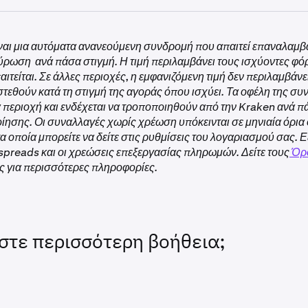
Kraken Drops και τα επερχόμενα airdrop.
ς με εταιρικούς λογαριασμούς δεν είναι επιλέξιμοι να συμμετά
ναι μια αυτόματα ανανεούμενη συνδρομή που απαιτεί επαναλαμ
έπει να έχετε έναν επαληθευμένο, ατομικό λογαριασμό για να 
ρωση ανά πάσα στιγμή. Η τιμή περιλαμβάνει τους ισχύοντες φό
ι. Ακολουθήστε
αυτά τα βήματα
για να επαληθευτείτε στην Kra
τείται. Σε άλλες περιοχές, η εμφανιζόμενη τιμή δεν περιλαμβάνε
ή σας Kraken+ πρέπει να είναι ενεργή και σε καλή κατάσταση,
στεθούν κατά τη στιγμή της αγοράς όπου ισχύει. Τα οφέλη της σ
ει ακυρωθεί και έχει ρυθμιστεί να ανανεώνεται κανονικά.
 περιοχή και ενδέχεται να τροποποιηθούν από την Kraken ανά π
ιότητα στο Kraken Pro και στην εφαρμογή Kraken Pro δεν είναι
οίησης. Οι συναλλαγές χωρίς χρέωση υπόκεινται σε μηνιαία όρια
α οποία μπορείτε να δείτε στις ρυθμίσεις του λογαριασμού σας.
διαθέσιμο για πελάτες στο Ηνωμένο Βασίλειο
 spreads και οι χρεώσεις επεξεργασίας πληρωμών. Δείτε τους
Όρ
ς για περισσότερες πληροφορίες.
στε περισσότερη βοήθεια;