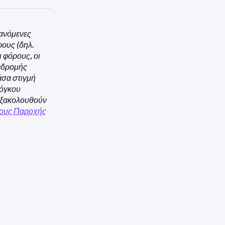
σχουν στα
βανόμενες
είστε
ρους (δηλ.
ken.
ι φόρους, οι
 που σημαίνει
υνδρομής
άσα στιγμή
 επιλέξιμη.
 όγκου
 Εξακολουθούν
ους Παροχής