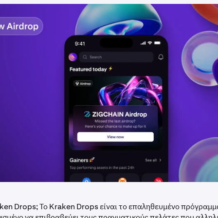
raken Drops; Το Kraken Drops είναι το επαληθευμένο πρόγραμμ
ιασμένο να επιβραβεύει τους πραγματικούς πελάτες που αλλη