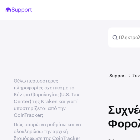
Support
Συν
Θέλω περισσότερες
πληροφορίες σχετικά με το
Κέντρο Φορολογίας (U.S. Tax
Center) της Kraken και γιατί
υποστηρίζεται από την
Συχνέ
CoinTracker;
Φορολ
Πώς μπορώ να ρυθμίσω και να
ολοκληρώσω την αρχική
διαμόρφωση της CoinTracker