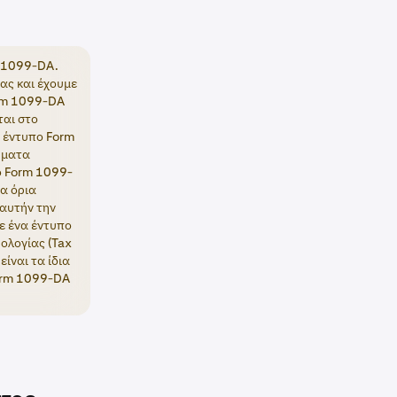
m 1099-DA.
ας και έχουμε
orm 1099-DA
ται στο
α έντυπο Form
ήματα
ο Form 1099-
α όρια
 αυτήν την
ε ένα έντυπο
ολογίας (Tax
ίναι τα ίδια
Form 1099-DA