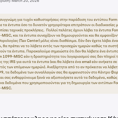
έρωση:
March 20, 2026
συγγνώμη για τυχόν καθυστερήσεις στην παράδοση του εντύπου For
ε τα έντυπα όσο το δυνατόν γρηγορότερα επιτρέπουν οι διαδικασίες μ
πίσει τεχνικές προκλήσεις. Πολλοί πελάτες έχουν λάβει τα έντυπα F
-MISC, και τα έντυπα συνεχίζουν να δημιουργούνται και θα εμφανίζον
ορολογίας (Tax Center) μόλις είναι διαθέσιμα. Εάν δεν έχετε λάβει έν
 θα πρέπει να το λάβετε εντός των προσεχών ημερών καθώς τα συστ
ούν τα έντυπα. Παρακαλούμε σημειώστε ότι δεν θα λάβετε ένα έντυπ
m 1099-MISC εάν η δραστηριότητα του λογαριασμού σας δεν πληροί τ
 της IRS για αυτά τα έντυπα (και θα λάβετε ένα email εάν ανήκετε σε
τός των επόμενων ημερών). Ανεξάρτητα από το αν πρόκειται να λάβετ
9, τα δεδομένα των συναλλαγών σας θα εμφανιστούν στο Κέντρο Φορ
και σας ενθαρρύνουμε ξανά να αξιοποιήσετε αυτά τα δεδομένα, καθώς ε
να δεδομένα που χρησιμοποιούνται για τη δημιουργία των εντύπων 
9-MISC.