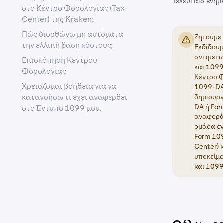
Τελευταία ενημ
στο Κέντρο Φορολογίας (Tax
Center) της Kraken;
Πώς διορθώνω μη αυτόματα
Ζητούμε 
την ελλιπή βάση κόστους;
Εκδίδουμ
αντιμετω
Επισκόπηση Κέντρου
και 1099
Φορολογίας
Κέντρο Φ
Χρειάζομαι βοήθεια για να
1099-DA,
κατανοήσω τι έχει αναφερθεί
δημιουργ
DA ή For
στο Έντυπο 1099 μου.
αναφοράς
ομάδα εν
Form 109
Center) 
υποκείμε
και 109