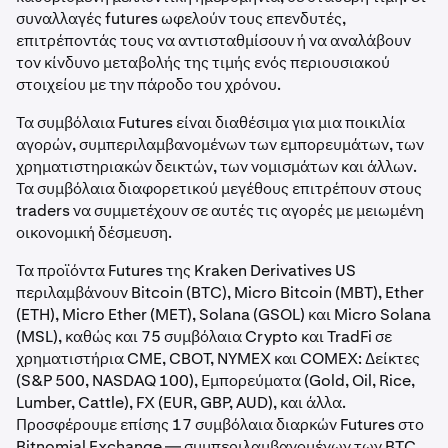
συναλλαγές futures ωφελούν τους επενδυτές,
επιτρέποντάς τους να αντισταθμίσουν ή να αναλάβουν
τον κίνδυνο μεταβολής της τιμής ενός περιουσιακού
στοιχείου με την πάροδο του χρόνου.
Τα συμβόλαια Futures είναι διαθέσιμα για μια ποικιλία
αγορών, συμπεριλαμβανομένων των εμπορευμάτων, των
χρηματιστηριακών δεικτών, των νομισμάτων και άλλων.
Τα συμβόλαια διαφορετικού μεγέθους επιτρέπουν στους
traders να συμμετέχουν σε αυτές τις αγορές με μειωμένη
οικονομική δέσμευση.
Τα προϊόντα Futures της Kraken Derivatives US
περιλαμβάνουν Bitcoin (BTC), Micro Bitcoin (MBT), Ether
(ETH), Micro Ether (MET), Solana (GSOL) και Micro Solana
(MSL), καθώς και 75 συμβόλαια Crypto και TradFi σε
χρηματιστήρια CME, CBOT, NYMEX και COMEX: Δείκτες
(S&P 500, NASDAQ 100), Εμπορεύματα (Gold, Oil, Rice,
Lumber, Cattle), FX (EUR, GBP, AUD), και άλλα.
Προσφέρουμε επίσης 17 συμβόλαια διαρκών Futures στο
Bitnomial Exchange — συμπεριλαμβανομένων των BTC,