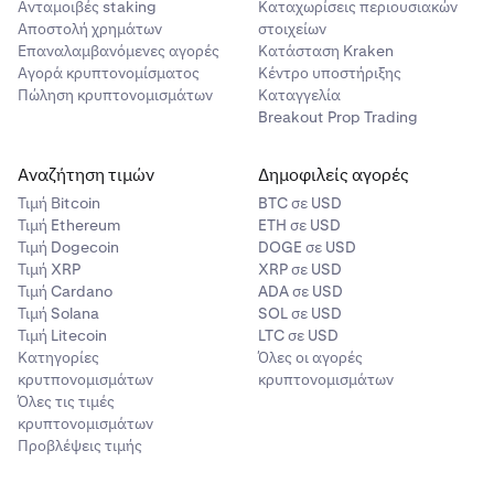
Ανταμοιβές staking
Καταχωρίσεις περιουσιακών
ανεκτέλεστο τμήμα ακυρώνεται
Αποστολή χρημάτων
στοιχείων
Επαναλαμβανόμενες αγορές
Κατάσταση Kraken
Το Good Till Cancelled (GTC) δεν υποστηρίζεται για
Αγορά κρυπτονομίσματος
Κέντρο υποστήριξης
διαρκή futures.
Πώληση κρυπτονομισμάτων
Καταγγελία
Breakout Prop Trading
Αναζήτηση τιμών
Δημοφιλείς αγορές
Τιμή Βitcoin
BTC σε USD
Τιμή Ethereum
ETH σε USD
Τιμή Dogecoin
DOGE σε USD
Τιμή XRP
XRP σε USD
Τιμή Cardano
ADA σε USD
Τιμή Solana
SOL σε USD
Τιμή Litecoin
LTC σε USD
Κατηγορίες
Όλες οι αγορές
κρυτπονομισμάτων
κρυπτονομισμάτων
Όλες τις τιμές
κρυπτονομισμάτων
Προβλέψεις τιμής