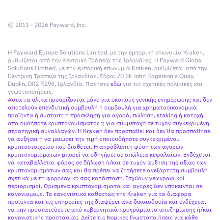
© 2011 - 2026 Payward, Inc.
Η Payward Europe Solutions Limited, με την εμπορική επωνυμία Kraken,
ρυθμίζεται από την Κεντρική Τράπεζα της Ιρλανδίας. Η Payward Global
Solutions Limited, με την εμπορική επωνυμία Kraken, ρυθμίζεται από την
Κεντρική Τράπεζα της Ιρλανδίας. Έδρα: 70 Sir John Rogerson’s Quay,
Dublin, D02 R296, Ιρλανδία. Πατήστε
εδώ
για τις σχετικές πολιτικές και
γνωστοποιήσεις.
Αυτά τα υλικά προορίζονται μόνο για σκοπούς γενικής ενημέρωσης και δεν
αποτελούν επενδυτική συμβουλή ή συμβουλή για χρηματοοικονομικά
προϊόντα ή σύσταση ή πρόσκληση για αγορά, πώληση, staking ή κατοχή
οποιουδήποτε κρυπτονομίσματος ή για συμμετοχή σε τυχόν συγκεκριμένη
στρατηγική συναλλαγών. Η Kraken δεν προσπαθεί και δεν θα προσπαθήσει
να αυξήσει ή να μειώσει την τιμή οποιουδήποτε συγκεκριμένου
κρυπτοστοιχείου που διαθέτει. Η απρόβλεπτη φύση των αγορών
κρυπτονομισμάτων μπορεί να οδηγήσει σε απώλεια κεφαλαίων. Ενδέχεται
να καταβάλλεται φόρος σε δήλωση ή/και σε τυχόν αύξηση της αξίας των
κρυπτονομισμάτων σας και θα πρέπει να ζητήσετε ανεξάρτητη συμβουλή
σχετικά με τη φορολογική σας κατάσταση. Ισχύουν γεωγραφικοί
περιορισμοί. Ορισμένα κρυπτονομίσματα και αγορές δεν υπόκεινται σε
κανονισμούς. Το κανονιστικό καθεστώς της Kraken για τα διάφορα
προϊόντα και τις υπηρεσίες της διαφέρει ανά δικαιοδοσία και ενδέχεται
να μην προστατεύεστε από κυβερνητικά προγράμματα αποζημίωσης ή/και
κανονιστικής προστασίας. Δείτε τις Νομικές Γνωστοποιήσεις για κάθε