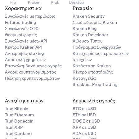
Pro
Kraken
Krak
Desktop
Χαρακτηριστικά
Εταιρεία
Συναλλαγές με περιθώριο
Kraken Security
Futures Trading
Σταδιοδρομίες Kraken
Συναλλαγές OTC
Kraken Blog
Θεσμικοί φορείς
Kraken Developer
Συναλλαγές μέσω API
Αίθουσα Τύπου
Κέντρο Kraken API
Πρόγραμμα Συνεργατών
Ανταμοιβές staking
Καταχωρίσεις περιουσιακών
Αποστολή χρημάτων
στοιχείων
Επαναλαμβανόμενες αγορές
Κατάσταση Kraken
Αγορά κρυπτονομίσματος
Κέντρο υποστήριξης
Πώληση κρυπτονομισμάτων
Καταγγελία
Breakout Prop Trading
Αναζήτηση τιμών
Δημοφιλείς αγορές
Τιμή Βitcoin
BTC σε USD
Τιμή Ethereum
ETH σε USD
Τιμή Dogecoin
DOGE σε USD
Τιμή XRP
XRP σε USD
Τιμή Cardano
ADA σε USD