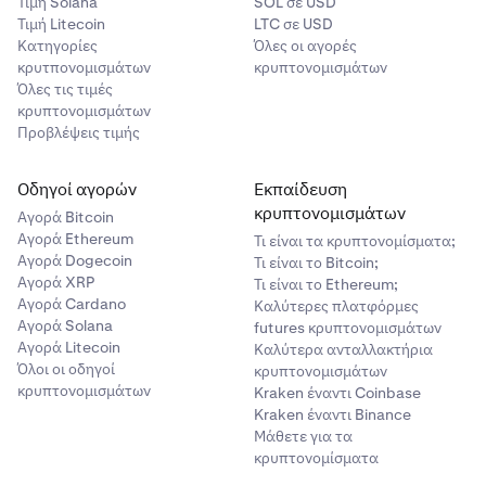
Τιμή Solana
SOL σε USD
Τιμή Litecoin
LTC σε USD
Κατηγορίες
Όλες οι αγορές
κρυτπονομισμάτων
κρυπτονομισμάτων
Όλες τις τιμές
κρυπτονομισμάτων
Προβλέψεις τιμής
Οδηγοί αγορών
Εκπαίδευση
κρυπτονομισμάτων
Αγορά Bitcoin
Αγορά Ethereum
Τι είναι τα κρυπτονομίσματα;
Αγορά Dogecoin
Τι είναι το Bitcoin;
Αγορά XRP
Τι είναι το Ethereum;
Αγορά Cardano
Καλύτερες πλατφόρμες
Αγορά Solana
futures κρυπτονομισμάτων
Αγορά Litecoin
Καλύτερα ανταλλακτήρια
Όλοι οι οδηγοί
κρυπτονομισμάτων
κρυπτονομισμάτων
Kraken έναντι Coinbase
Kraken έναντι Binance
Μάθετε για τα
κρυπτονομίσματα