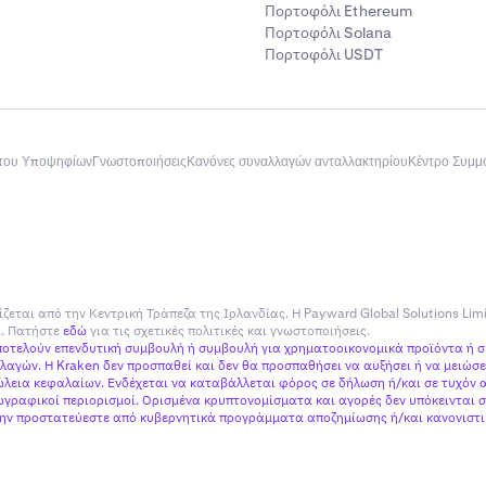
Πορτοφόλι Ethereum
Πορτοφόλι Solana
ντολής
Εκτελείται στην καθορισμένη
Εκτελείται στη
Πορτοφόλι USDT
τιμή σας ή καλύτερα· οι
καθορισμένη τι
εντολές δεν παραμένουν στο
καλύτερα· οι ε
βιβλίο
σε αναμονή έχ
προτεραιότητα
του Υποψηφίων
Γνωστοποιήσεις
Κανόνες συναλλαγών ανταλλακτηρίου
Κέντρο Συμ
ουρά
Μόνο πλήρεις εκτελέσεις
Μερικές και πλ
εκτελέσεις
ίζεται από την Κεντρική Τράπεζα της Ιρλανδίας. Η Payward Global Solutions Lim
οράς
Προέρχεται από υποκείμενα
Εγγενές
ία. Πατήστε
εδώ
για τις σχετικές πολιτικές και γνωστοποιήσεις.
αποτελούν επενδυτική συμβουλή ή συμβουλή για χρηματοοικονομικά προϊόντα ή 
εγγενή βιβλία
αγών. Η Kraken δεν προσπαθεί και δεν θα προσπαθήσει να αυξήσει ή να μειώσει
εια κεφαλαίων. Ενδέχεται να καταβάλλεται φόρος σε δήλωση ή/και σε τυχόν α
γραφικοί περιορισμοί. Ορισμένα κρυπτονομίσματα και αγορές δεν υπόκεινται σ
 μην προστατεύεστε από κυβερνητικά προγράμματα αποζημίωσης ή/και κανονιστικ