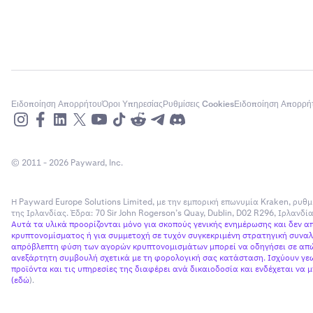
Προστασία ε
ορίου
Ειδοποίηση Απορρήτου
Όροι Υπηρεσίας
Ρυθμίσεις Cookies
Ειδοποίηση Απορρή
Εκτελέσεις
© 2011 - 2026 Payward, Inc.
εντολών
Η Payward Europe Solutions Limited, με την εμπορική επωνυμία Kraken, ρυθμ
Δεδομένα αγ
της Ιρλανδίας. Έδρα: 70 Sir John Rogerson’s Quay, Dublin, D02 R296, Ιρλανδ
Αυτά τα υλικά προορίζονται μόνο για σκοπούς γενικής ενημέρωσης και δεν 
κρυπτονομίσματος ή για συμμετοχή σε τυχόν συγκεκριμένη στρατηγική συναλλ
απρόβλεπτη φύση των αγορών κρυπτονομισμάτων μπορεί να οδηγήσει σε απώλ
ανεξάρτητη συμβουλή σχετικά με τη φορολογική σας κατάσταση. Ισχύουν γεω
προϊόντα και τις υπηρεσίες της διαφέρει ανά δικαιοδοσία και ενδέχεται να
(
εδώ
).