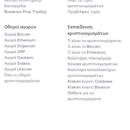
ήθεια
Καταγγελία
κρυπτονομισμάτων
Breakout Prop Trading
Προβλέψεις τιμής
Οδηγοί αγορών
Εκπαίδευση
κρυπτονομισμάτων
Αγορά Bitcoin
 εγγενών
Αγορά Ethereum
Τι είναι τα κρυπτονομίσματα;
Αγορά Dogecoin
Τι είναι το Bitcoin;
Αγορά XRP
Τι είναι το Ethereum;
Αγορά Cardano
Καλύτερες πλατφόρμες
Αγορά Solana
futures κρυπτονομισμάτων
Αγορά Litecoin
Καλύτερα ανταλλακτήρια
Όλοι οι οδηγοί
κρυπτονομισμάτων
νομένων
κρυπτονομισμάτων
Kraken έναντι Coinbase
n-force
Kraken έναντι Binance
Μάθετε για τα
κρυπτονομίσματα
ς