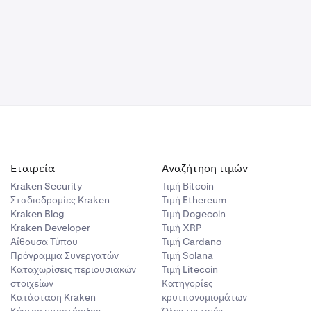
GE/USD.
αντι
νούς
ν
λλαγή
το καθολικό
Εταιρεία
Αναζήτηση τιμών
νής
Kraken Security
Τιμή Βitcoin
Σταδιοδρομίες Kraken
Τιμή Ethereum
Kraken Blog
Τιμή Dogecoin
λίου
Kraken Developer
Τιμή XRP
Αίθουσα Τύπου
Τιμή Cardano
Πρόγραμμα Συνεργατών
Τιμή Solana
Καταχωρίσεις περιουσιακών
Τιμή Litecoin
στοιχείων
Κατηγορίες
Κατάσταση Kraken
κρυτπονομισμάτων
Κέντρο υποστήριξης
Όλες τις τιμές