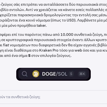
 ζεύγος σάς επιτρέπει να ανταλλάσσετε δύο περιουσιακά στοι
ιβλίο εντολών. Αντί να χρειάζεται να κάνετε εσείς πολλαπλές 
αχειρίζεται παρασκηνιακά δρομολογώντας την εντολή σας μέσ
ιράζονται ένα κοινό νόμισμα (όπως το USD). Λαμβάνετε μία 
 μία μόνο προμήθεια taker.
σφέρει επί του παρόντος πάνω από 10.000 συνθετικά ζεύγη, 
 σε κρυπτογραφικά περιουσιακά στοιχεία έναντι άλλων κρυπ
αι fiat νομισμάτων που διαφορετικά δεν θα είχαν εγγενές βιβλί
γη είναι διαθέσιμα στο Kraken Pro τόσο για web όσο και για κι
αι από ένα σήμα
S
στον επιλογέα ζεύγους.
ύν τα συνθετικά ζεύγη;