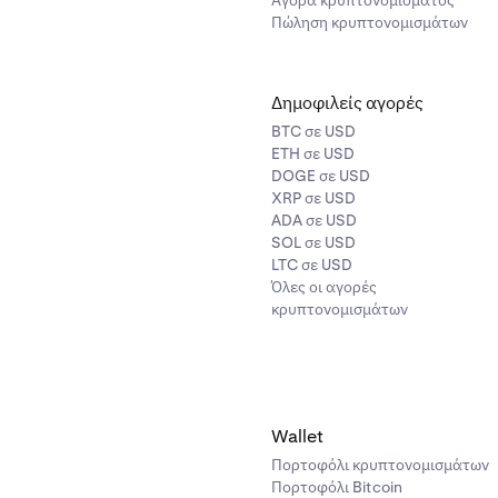
Μία μόνο προμήθεια taker
Μία μόνο προμ
Πώληση κρυπτονομισμάτων
(ισχύει τόσο για εντολές
taker ή maker
αγοράς όσο και για εντολές
ορίου)
Δημοφιλείς αγορές
BTC σε USD
ν
Μόνο εντολές αγοράς και
Πλήρες σύνολο
ETH σε USD
DOGE σε USD
ορίου
τύπων εντολών
XRP σε USD
ανταλλαγής
ADA σε USD
SOL σε USD
LTC σε USD
ικά
Μόνο τύποι εντολών αγοράς
Πλήρες σύνολο
Όλες οι αγορές
και ορίου (οι post-only, time-in-
συμπεριλαμβα
κρυπτονομισμάτων
force και άλλα προηγμένα
post-only, time-i
χαρακτηριστικά δεν είναι
διαθέσιμα)
ντολής
MPP κληρονομήθηκε από το
Wallet
MPP ανά ζεύγο
ζεύγος βασικού περιουσιακού
Πορτοφόλι κρυπτονομισμάτων
Πορτοφόλι Bitcoin
στοιχείου