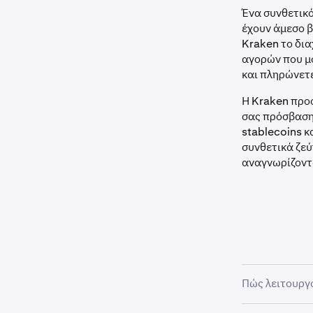
Ένα συνθετικό
έχουν άμεσο β
Kraken το δι
αγορών που μο
και πληρώνετε
Η Kraken προ
σας πρόσβαση
stablecoins κ
συνθετικά ζεύ
αναγνωρίζοντ
Πώς λειτουργο