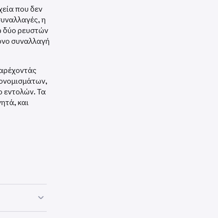
χεία που δεν
συναλλαγές, η
ω δύο ρευστών
μόνο συναλλαγή
παρέχοντάς
τονομισμάτων,
ο εντολών. Τα
νητά, και