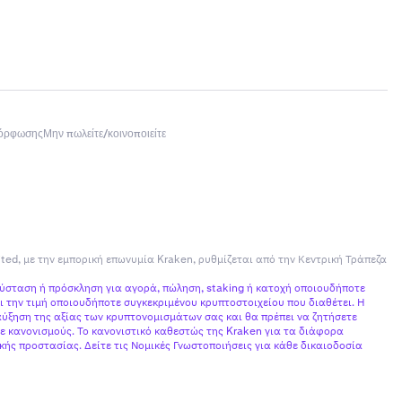
ν
μή ή
ντολές
ουν
 στην
μόρφωσης
Μην πωλείτε/κοινοποιείτε
ήρεις
ited, με την εμπορική επωνυμία Kraken, ρυθμίζεται από την Κεντρική Τράπεζα
σύσταση ή πρόσκληση για αγορά, πώληση, staking ή κατοχή οποιουδήποτε
 την τιμή οποιουδήποτε συγκεκριμένου κρυπτοστοιχείου που διαθέτει. Η
ύξηση της αξίας των κρυπτονομισμάτων σας και θα πρέπει να ζητήσετε
ε κανονισμούς. Το κανονιστικό καθεστώς της Kraken για τα διάφορα
ής προστασίας. Δείτε τις Νομικές Γνωστοποιήσεις για κάθε δικαιοδοσία