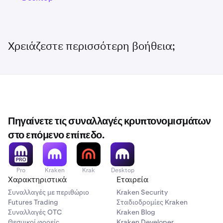
ρυθμίσεις της
, μπορείτε να το κάνετε μεταβαίνοντας
στις ρυθμίσεις της ενότητας και επιλέγοντας την
επιλογή επαναφοράς στις προεπιλογές.
Χρειάζεστε περισσότερη βοήθεια;
Πηγαίνετε τις συναλλαγές κρυπτονομισμάτων
στο επόμενο επίπεδο.
Pro
Kraken
Krak
Desktop
Χαρακτηριστικά
Εταιρεία
Συναλλαγές με περιθώριο
Kraken Security
Futures Trading
Σταδιοδρομίες Kraken
Συναλλαγές OTC
Kraken Blog
Θεσμικοί φορείς
Kraken Developer