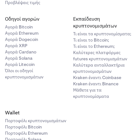
Προβλέψεις τιμής
Οδηγοί αγορών
Εκπαίδευση
κρυπτονομισμάτων
Αγορά Bitcoin
Αγορά Ethereum
Τι είναι τα κρυπτονομίσματα;
Αγορά Dogecoin
Τι είναι το Bitcoin;
Αγορά XRP
Τι είναι το Ethereum;
Αγορά Cardano
Καλύτερες πλατφόρμες
Αγορά Solana
futures κρυπτονομισμάτων
Αγορά Litecoin
Καλύτερα ανταλλακτήρια
Όλοι οι οδηγοί
κρυπτονομισμάτων
κρυπτονομισμάτων
Kraken έναντι Coinbase
Kraken έναντι Binance
Μάθετε για τα
κρυπτονομίσματα
Wallet
Πορτοφόλι κρυπτονομισμάτων
Πορτοφόλι Bitcoin
Πορτοφόλι Ethereum
Πορτοφόλι Solana