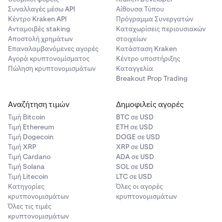
Συναλλαγές μέσω API
Αίθουσα Τύπου
Κέντρο Kraken API
Πρόγραμμα Συνεργατών
Ανταμοιβές staking
Καταχωρίσεις περιουσιακών
Αποστολή χρημάτων
στοιχείων
Επαναλαμβανόμενες αγορές
Κατάσταση Kraken
Αγορά κρυπτονομίσματος
Κέντρο υποστήριξης
Πώληση κρυπτονομισμάτων
Καταγγελία
Breakout Prop Trading
Αναζήτηση τιμών
Δημοφιλείς αγορές
Τιμή Βitcoin
BTC σε USD
Τιμή Ethereum
ETH σε USD
Τιμή Dogecoin
DOGE σε USD
Τιμή XRP
XRP σε USD
Τιμή Cardano
ADA σε USD
Τιμή Solana
SOL σε USD
Τιμή Litecoin
LTC σε USD
Κατηγορίες
Όλες οι αγορές
κρυτπονομισμάτων
κρυπτονομισμάτων
Όλες τις τιμές
κρυπτονομισμάτων