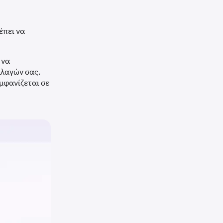
έπει να
 να
λλαγών σας.
μφανίζεται σε