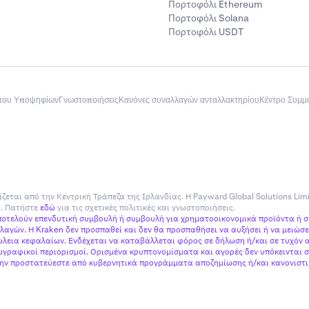
Πορτοφόλι Ethereum
Πορτοφόλι Solana
Πορτοφόλι USDT
του Υποψηφίων
Γνωστοποιήσεις
Κανόνες συναλλαγών ανταλλακτηρίου
Κέντρο Συμ
ίζεται από την Κεντρική Τράπεζα της Ιρλανδίας. Η Payward Global Solutions Lim
ία. Πατήστε
εδώ
για τις σχετικές πολιτικές και γνωστοποιήσεις.
αποτελούν επενδυτική συμβουλή ή συμβουλή για χρηματοοικονομικά προϊόντα ή 
αγών. Η Kraken δεν προσπαθεί και δεν θα προσπαθήσει να αυξήσει ή να μειώσει
εια κεφαλαίων. Ενδέχεται να καταβάλλεται φόρος σε δήλωση ή/και σε τυχόν α
γραφικοί περιορισμοί. Ορισμένα κρυπτονομίσματα και αγορές δεν υπόκεινται σ
 μην προστατεύεστε από κυβερνητικά προγράμματα αποζημίωσης ή/και κανονιστικ