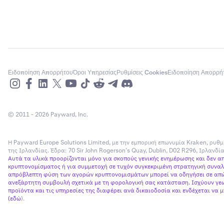
Ειδοποίηση Απορρήτου
Όροι Υπηρεσίας
Ρυθμίσεις Cookies
Ειδοποίηση Απορρή
© 2011 - 2026 Payward, Inc.
Η Payward Europe Solutions Limited, με την εμπορική επωνυμία Kraken, ρυθμ
της Ιρλανδίας. Έδρα: 70 Sir John Rogerson’s Quay, Dublin, D02 R296, Ιρλανδ
Αυτά τα υλικά προορίζονται μόνο για σκοπούς γενικής ενημέρωσης και δεν 
κρυπτονομίσματος ή για συμμετοχή σε τυχόν συγκεκριμένη στρατηγική συναλλ
απρόβλεπτη φύση των αγορών κρυπτονομισμάτων μπορεί να οδηγήσει σε απώλ
ανεξάρτητη συμβουλή σχετικά με τη φορολογική σας κατάσταση. Ισχύουν γεω
προϊόντα και τις υπηρεσίες της διαφέρει ανά δικαιοδοσία και ενδέχεται να
(
εδώ
).