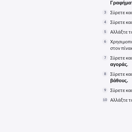
Γραφήματ
Σύρετε κα
3
Σύρετε κα
4
Αλλάξτε τ
5
Χρησιμοπο
6
στον πίν
Σύρετε κα
7
αγοράς
.
Σύρετε κα
8
βάθους.
Σύρετε κα
9
Αλλάξτε τ
10