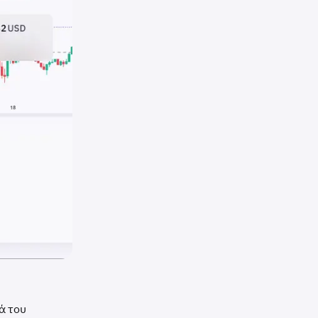
ά του