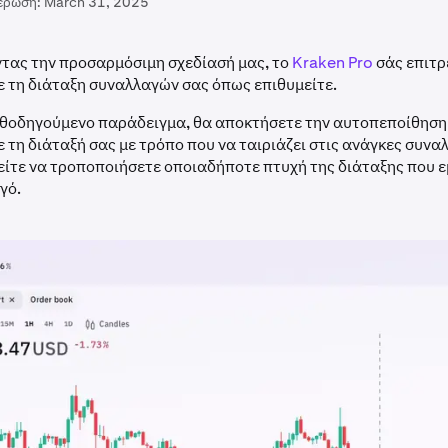
έρωση:
March 31, 2025
τας την προσαρμόσιμη σχεδίασή μας, το
Kraken Pro
σάς επιτρ
 τη διάταξη συναλλαγών σας όπως επιθυμείτε.
αθοδηγούμενο παράδειγμα, θα αποκτήσετε την αυτοπεποίθηση
τη διάταξή σας με τρόπο που να ταιριάζει στις ανάγκες συνα
ίτε να τροποποιήσετε οποιαδήποτε πτυχή της διάταξης που ε
γό.