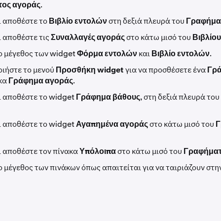
ος αγοράς
.
ι αποθέστε το
Βιβλίο εντολών
στη δεξιά πλευρά του
Γραφήμα
ι αποθέστε τις
Συναλλαγές αγοράς
στο κάτω μισό του
Βιβλίου
ο μέγεθος των widget
Φόρμα εντολών
και
Βιβλίο εντολών
.
ιήστε το μενού
Προσθήκη widget
για να προσθέσετε ένα
Γρά
ακα
Γράφημα αγοράς
.
ι αποθέστε το widget
Γράφημα βάθους
, στη δεξιά πλευρά του
ι αποθέστε το widget
Αγαπημένα αγοράς
στο κάτω μισό του
Γ
ι αποθέστε τον πίνακα
Υπόλοιπα
στο κάτω μισό του
Γραφήματ
ο μέγεθος των πινάκων όπως απαιτείται για να ταιριάζουν στη