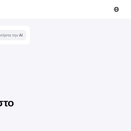
τήστε την AI
στο