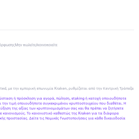
μόρφωσης
Μην πωλείτε/κοινοποιείτε
ited, με την εμπορική επωνυμία Kraken, ρυθμίζεται από την Κεντρική Τράπεζα
σύσταση ή πρόσκληση για αγορά, πώληση, staking ή κατοχή οποιουδήποτε
 την τιμή οποιουδήποτε συγκεκριμένου κρυπτοστοιχείου που διαθέτει. Η
ύξηση της αξίας των κρυπτονομισμάτων σας και θα πρέπει να ζητήσετε
ε κανονισμούς. Το κανονιστικό καθεστώς της Kraken για τα διάφορα
ής προστασίας. Δείτε τις Νομικές Γνωστοποιήσεις για κάθε δικαιοδοσία