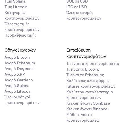
Τιμή Solana
SOL σε USD
Τιμή Litecoin
LTC σε USD
Κατηγορίες
Όλες οι αγορές
κρυτπονομισμάτων
κρυπτονομισμάτων
Όλες τις τιμές
κρυπτονομισμάτων
Προβλέψεις τιμής
Οδηγοί αγορών
Εκπαίδευση
κρυπτονομισμάτων
Αγορά Bitcoin
Αγορά Ethereum
Τι είναι τα κρυπτονομίσματα;
Αγορά Dogecoin
Τι είναι το Bitcoin;
Αγορά XRP
Τι είναι το Ethereum;
Αγορά Cardano
Καλύτερες πλατφόρμες
Αγορά Solana
futures κρυπτονομισμάτων
Αγορά Litecoin
Καλύτερα ανταλλακτήρια
Όλοι οι οδηγοί
κρυπτονομισμάτων
κρυπτονομισμάτων
Kraken έναντι Coinbase
Kraken έναντι Binance
Μάθετε για τα
κρυπτονομίσματα