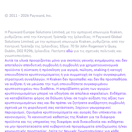
© 2011 - 2026 Payward, Inc.
Η Payward Europe Solutions Limited, με την εμπορική επωνυμία Kraken,
ρυθμίζεται από την Κεντρική Τράπεζα της Ιρλανδίας. Η Payward Global
Solutions Limited, με την εμπορική επωνυμία Kraken, ρυθμίζεται από την
Κεντρική Τράπεζα της Ιρλανδίας. Έδρα: 70 Sir John Rogerson’s Quay,
Dublin, D02 R296, Ιρλανδία. Πατήστε
εδώ
για τις σχετικές πολιτικές και
γνωστοποιήσεις.
Αυτά τα υλικά προορίζονται μόνο για σκοπούς γενικής ενημέρωσης και δεν
αποτελούν επενδυτική συμβουλή ή συμβουλή για χρηματοοικονομικά
προϊόντα ή σύσταση ή πρόσκληση για αγορά, πώληση, staking ή κατοχή
οποιουδήποτε κρυπτονομίσματος ή για συμμετοχή σε τυχόν συγκεκριμένη
στρατηγική συναλλαγών. Η Kraken δεν προσπαθεί και δεν θα προσπαθήσει
να αυξήσει ή να μειώσει την τιμή οποιουδήποτε συγκεκριμένου
κρυπτοστοιχείου που διαθέτει. Η απρόβλεπτη φύση των αγορών
κρυπτονομισμάτων μπορεί να οδηγήσει σε απώλεια κεφαλαίων. Ενδέχεται
να καταβάλλεται φόρος σε δήλωση ή/και σε τυχόν αύξηση της αξίας των
κρυπτονομισμάτων σας και θα πρέπει να ζητήσετε ανεξάρτητη συμβουλή
σχετικά με τη φορολογική σας κατάσταση. Ισχύουν γεωγραφικοί
περιορισμοί. Ορισμένα κρυπτονομίσματα και αγορές δεν υπόκεινται σε
κανονισμούς. Το κανονιστικό καθεστώς της Kraken για τα διάφορα
προϊόντα και τις υπηρεσίες της διαφέρει ανά δικαιοδοσία και ενδέχεται
να μην προστατεύεστε από κυβερνητικά προγράμματα αποζημίωσης ή/και
κανονιστικής προστασίας. Δείτε τις Νομικές Γνωστοποιήσεις για κάθε