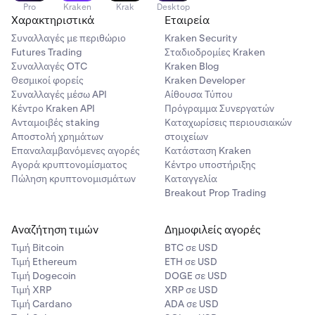
Pro
Kraken
Krak
Desktop
Χαρακτηριστικά
Εταιρεία
Συναλλαγές με περιθώριο
Kraken Security
Futures Trading
Σταδιοδρομίες Kraken
Συναλλαγές OTC
Kraken Blog
Θεσμικοί φορείς
Kraken Developer
Συναλλαγές μέσω API
Αίθουσα Τύπου
Κέντρο Kraken API
Πρόγραμμα Συνεργατών
Ανταμοιβές staking
Καταχωρίσεις περιουσιακών
Αποστολή χρημάτων
στοιχείων
Επαναλαμβανόμενες αγορές
Κατάσταση Kraken
Αγορά κρυπτονομίσματος
Κέντρο υποστήριξης
Πώληση κρυπτονομισμάτων
Καταγγελία
Breakout Prop Trading
Αναζήτηση τιμών
Δημοφιλείς αγορές
Τιμή Βitcoin
BTC σε USD
Τιμή Ethereum
ETH σε USD
Τιμή Dogecoin
DOGE σε USD
Τιμή XRP
XRP σε USD
Τιμή Cardano
ADA σε USD