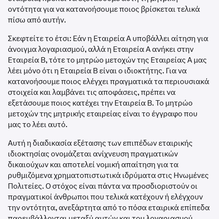
οντότητα για να κατανοήσουμε ποιος βρίσκεται τελικά
πίσω από αυτήν.
Σκεφτείτε το έτσι: Εάν η Εταιρεία Α υποβάλλει αίτηση για
άνοιγμα λογαριασμού, αλλά η Εταιρεία Α ανήκει στην
Εταιρεία Β, τότε το μητρώο μετοχών της Εταιρείας Α μας
λέει μόνο ότι η Εταιρεία Β είναι ο ιδιοκτήτης. Για να
κατανοήσουμε ποιος ελέγχει πραγματικά τα περιουσιακά
στοιχεία και λαμβάνει τις αποφάσεις, πρέπει να
εξετάσουμε ποιος κατέχει την Εταιρεία Β. Το μητρώο
μετοχών της μητρικής εταιρείας είναι το έγγραφο που
μας το λέει αυτό.
Αυτή η διαδικασία εξέτασης των επιπέδων εταιρικής
ιδιοκτησίας ονομάζεται ανίχνευση πραγματικών
δικαιούχων και αποτελεί νομική απαίτηση για τα
ρυθμιζόμενα χρηματοπιστωτικά ιδρύματα στις Ηνωμένες
Πολιτείες. Ο στόχος είναι πάντα να προσδιοριστούν οι
πραγματικοί άνθρωποι που τελικά κατέχουν ή ελέγχουν
την οντότητα, ανεξάρτητα από το πόσα εταιρικά επίπεδα
παρεμβάλλονται μεταξύ αυτών και του λογαριασμού.