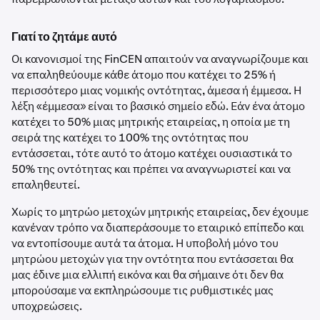
Γιατί το ζητάμε αυτό
Οι κανονισμοί της FinCEN απαιτούν να αναγνωρίζουμε και
να επαληθεύουμε κάθε άτομο που κατέχει το 25% ή
περισσότερο μιας νομικής οντότητας, άμεσα ή έμμεσα. Η
λέξη «έμμεσα» είναι το βασικό σημείο εδώ. Εάν ένα άτομο
κατέχει το 50% μιας μητρικής εταιρείας, η οποία με τη
σειρά της κατέχει το 100% της οντότητας που
εντάσσεται, τότε αυτό το άτομο κατέχει ουσιαστικά το
50% της οντότητας και πρέπει να αναγνωριστεί και να
επαληθευτεί.
Χωρίς το μητρώο μετοχών μητρικής εταιρείας, δεν έχουμε
κανέναν τρόπο να διαπεράσουμε το εταιρικό επίπεδο και
να εντοπίσουμε αυτά τα άτομα. Η υποβολή μόνο του
μητρώου μετοχών για την οντότητα που εντάσσεται θα
μας έδινε μια ελλιπή εικόνα και θα σήμαινε ότι δεν θα
μπορούσαμε να εκπληρώσουμε τις ρυθμιστικές μας
υποχρεώσεις.