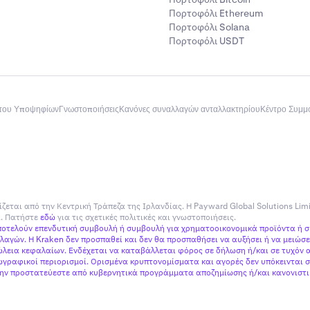
Πορτοφόλι Ethereum
Πορτοφόλι Solana
Πορτοφόλι USDT
του Υποψηφίων
Γνωστοποιήσεις
Κανόνες συναλλαγών ανταλλακτηρίου
Κέντρο Συμ
ίζεται από την Κεντρική Τράπεζα της Ιρλανδίας. Η Payward Global Solutions Lim
ία. Πατήστε
εδώ
για τις σχετικές πολιτικές και γνωστοποιήσεις.
αποτελούν επενδυτική συμβουλή ή συμβουλή για χρηματοοικονομικά προϊόντα ή 
αγών. Η Kraken δεν προσπαθεί και δεν θα προσπαθήσει να αυξήσει ή να μειώσει
εια κεφαλαίων. Ενδέχεται να καταβάλλεται φόρος σε δήλωση ή/και σε τυχόν α
γραφικοί περιορισμοί. Ορισμένα κρυπτονομίσματα και αγορές δεν υπόκεινται σ
 μην προστατεύεστε από κυβερνητικά προγράμματα αποζημίωσης ή/και κανονιστικ