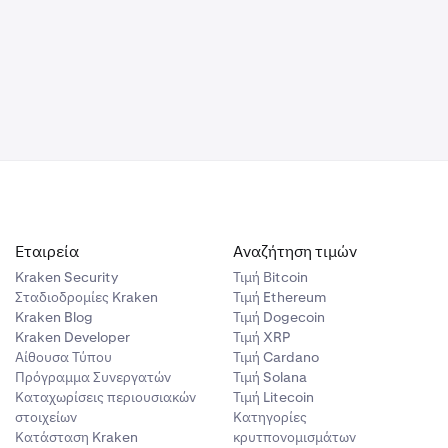
Μπουρούντι, τη
 την Αλγερία,
νία, την
άν, τον
ηρία, το
ότιο Σουδάν, τη
αραπάνω
ίτε τις
Εταιρεία
Αναζήτηση τιμών
 NIGHT
δεν θα
Kraken Security
Τιμή Βitcoin
Σταδιοδρομίες Kraken
Τιμή Ethereum
Kraken Blog
Τιμή Dogecoin
Kraken Developer
Τιμή XRP
Αίθουσα Τύπου
Τιμή Cardano
Πρόγραμμα Συνεργατών
Τιμή Solana
Καταχωρίσεις περιουσιακών
Τιμή Litecoin
στοιχείων
Κατηγορίες
Κατάσταση Kraken
κρυτπονομισμάτων