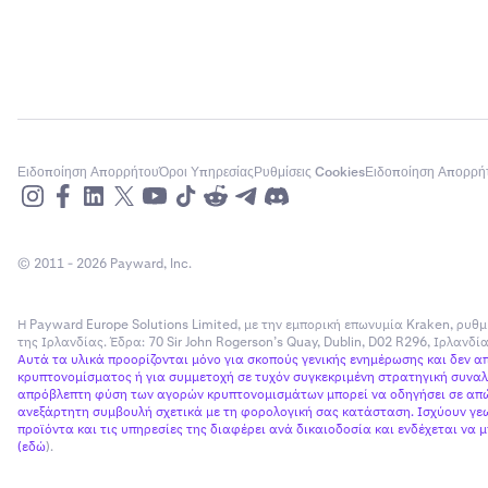
Ειδοποίηση Απορρήτου
Όροι Υπηρεσίας
Ρυθμίσεις Cookies
Ειδοποίηση Απορρή
© 2011 - 2026 Payward, Inc.
Η Payward Europe Solutions Limited, με την εμπορική επωνυμία Kraken, ρυθμ
της Ιρλανδίας. Έδρα: 70 Sir John Rogerson’s Quay, Dublin, D02 R296, Ιρλανδ
Αυτά τα υλικά προορίζονται μόνο για σκοπούς γενικής ενημέρωσης και δεν 
κρυπτονομίσματος ή για συμμετοχή σε τυχόν συγκεκριμένη στρατηγική συναλλ
απρόβλεπτη φύση των αγορών κρυπτονομισμάτων μπορεί να οδηγήσει σε απώλ
ανεξάρτητη συμβουλή σχετικά με τη φορολογική σας κατάσταση. Ισχύουν γεω
προϊόντα και τις υπηρεσίες της διαφέρει ανά δικαιοδοσία και ενδέχεται να
(
εδώ
).