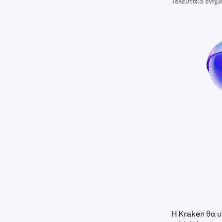
Τελευταία ενημ
Η Kraken θα υ