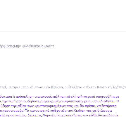
μόρφωσης
Μην πωλείτε/κοινοποιείτε
ited, με την εμπορική επωνυμία Kraken, ρυθμίζεται από την Κεντρική Τράπεζα
σύσταση ή πρόσκληση για αγορά, πώληση, staking ή κατοχή οποιουδήποτε
 την τιμή οποιουδήποτε συγκεκριμένου κρυπτοστοιχείου που διαθέτει. Η
ύξηση της αξίας των κρυπτονομισμάτων σας και θα πρέπει να ζητήσετε
ε κανονισμούς. Το κανονιστικό καθεστώς της Kraken για τα διάφορα
ής προστασίας. Δείτε τις Νομικές Γνωστοποιήσεις για κάθε δικαιοδοσία