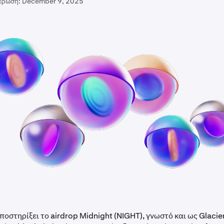
έρωση:
December 9, 2025
ποστηρίξει το airdrop Midnight (NIGHT), γνωστό και ως Glacie