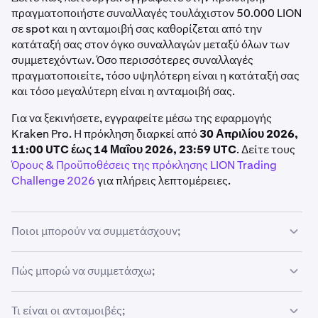
πραγματοποιήστε συναλλαγές τουλάχιστον 50.000 LION
σε spot και η ανταμοιβή σας καθορίζεται από την
κατάταξή σας στον όγκο συναλλαγών μεταξύ όλων των
συμμετεχόντων. Όσο περισσότερες συναλλαγές
πραγματοποιείτε, τόσο υψηλότερη είναι η κατάταξή σας
και τόσο μεγαλύτερη είναι η ανταμοιβή σας.
Για να ξεκινήσετε, εγγραφείτε μέσω της εφαρμογής
Kraken Pro. Η πρόκληση διαρκεί από
30 Απριλίου 2026,
11:00 UTC έως 14 Μαΐου 2026, 23:59 UTC
. Δείτε τους
Όρους & Προϋποθέσεις της πρόκλησης LION Trading
Challenge 2026
για πλήρεις λεπτομέρειες.
Ποιοι μπορούν να συμμετάσχουν;
Για να πληροίτε τις προϋποθέσεις, πρέπει να:
Πώς μπορώ να συμμετάσχω;
Διαμένετε σε υποστηριζόμενη περιοχή
Από την εφαρμογή Kraken Pro:
Τι είναι οι ανταμοιβές;
Διατηρείτε έναν επαληθευμένο λογαριασμό Kraken σε