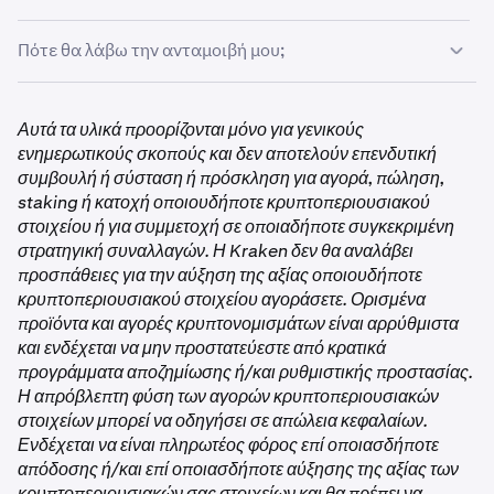
καλή κατάσταση
Πατήστε
Περισσότερα
Η ανταμοιβή σας καθορίζεται από την κατάταξή σας στον
Πότε θα λάβω την ανταμοιβή μου;
Εγγραφείτε στην πρόκληση πριν πραγματοποιήσετε
Στην ενότητα Προσφορές, πατήστε
Προσφορές
όγκο συναλλαγών μεταξύ όλων των επιλέξιμων
συναλλαγές στην εφαρμογή Kraken Pro
συμμετεχόντων. Όσο περισσότερες συναλλαγές
Στην ενότητα Διαγωνισμοί, πατήστε
Εμφάνιση όλων
Οι ανταμοιβές πιστώνονται στον λογαριασμό σας στην
πραγματοποιείτε, τόσο υψηλότερη είναι η κατάταξή σας
Πραγματοποιήσετε συναλλαγές τουλάχιστον 50.000
Kraken εντός 30 ημερών από τη λήξη της πρόκλησης.
Πατήστε
LION Trading Challenge
Αυτά τα υλικά προορίζονται μόνο για γενικούς
και τόσο μεγαλύτερη είναι η ανταμοιβή σας.
LION σε spot κατά τη διάρκεια της περιόδου της
ενημερωτικούς σκοπούς και δεν αποτελούν επενδυτική
πρόκλησης
Πατήστε
Εγγραφή τώρα
συμβουλή ή σύσταση ή πρόσκληση για αγορά, πώληση,
staking ή κατοχή οποιουδήποτε κρυπτοπεριουσιακού
Μόλις εγγραφείτε, πραγματοποιήστε συναλλαγές
1
στοιχείου ή για συμμετοχή σε οποιαδήποτε συγκεκριμένη
τουλάχιστον 50.000 LION σε spot κατά τη διάρκεια της
στρατηγική συναλλαγών. Η Kraken δεν θα αναλάβει
2.000.000
περιόδου της πρόκλησης. Θα παρακολουθούμε αυτόματα
προσπάθειες για την αύξηση της αξίας οποιουδήποτε
την πρόοδό σας μέσω του πίνακα κατάταξης.
2.000.000
κρυπτοπεριουσιακού στοιχείου αγοράσετε. Ορισμένα
προϊόντα και αγορές κρυπτονομισμάτων είναι αρρύθμιστα
LION
και ενδέχεται να μην προστατεύεστε από κρατικά
έκαστο
προγράμματα αποζημίωσης ή/και ρυθμιστικής προστασίας.
Η απρόβλεπτη φύση των αγορών κρυπτοπεριουσιακών
στοιχείων μπορεί να οδηγήσει σε απώλεια κεφαλαίων.
2
Ενδέχεται να είναι πληρωτέος φόρος επί οποιασδήποτε
απόδοσης ή/και επί οποιασδήποτε αύξησης της αξίας των
1.000.000
κρυπτοπεριουσιακών σας στοιχείων και θα πρέπει να