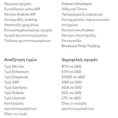
Θεσμικοί φορείς
Kraken Developer
LION
Συναλλαγές μέσω API
Αίθουσα Τύπου
Κέντρο Kraken API
Πρόγραμμα Συνεργατών
το καθένα
Ανταμοιβές staking
Καταχωρίσεις περιουσιακών
Αποστολή χρημάτων
στοιχείων
Επαναλαμβανόμενες αγορές
Κατάσταση Kraken
11-20
Αγορά κρυπτονομίσματος
Κέντρο υποστήριξης
Πώληση κρυπτονομισμάτων
Καταγγελία
250.000
Breakout Prop Trading
2.500.000
Αναζήτηση τιμών
Δημοφιλείς αγορές
LION
Τιμή Βitcoin
BTC σε USD
Τιμή Ethereum
ETH σε USD
το καθένα
Τιμή Dogecoin
DOGE σε USD
Τιμή XRP
XRP σε USD
Τιμή Cardano
ADA σε USD
21+
Τιμή Solana
SOL σε USD
Τιμή Litecoin
LTC σε USD
11.500.000 κοινόχρηστα (μεταβλητό)
Κατηγορίες
Όλες οι αγορές
κρυτπονομισμάτων
κρυπτονομισμάτων
11.500.000
Όλες τις τιμές