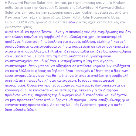
Η Payward Europe Solutions Limited, με την εμπορική επωνυμία Kraken,
ρυθμίζεται από την Κεντρική Τράπεζα της Ιρλανδίας. Η Payward Global
Solutions Limited, με την εμπορική επωνυμία Kraken, ρυθμίζεται από την
Κεντρική Τράπεζα της Ιρλανδίας. Έδρα: 70 Sir John Rogerson’s Quay,
Dublin, D02 R296, Ιρλανδία. Πατήστε
εδώ
για τις σχετικές πολιτικές και
γνωστοποιήσεις.
Αυτά τα υλικά προορίζονται μόνο για σκοπούς γενικής ενημέρωσης και δεν
αποτελούν επενδυτική συμβουλή ή συμβουλή για χρηματοοικονομικά
προϊόντα ή σύσταση ή πρόσκληση για αγορά, πώληση, staking ή κατοχή
οποιουδήποτε κρυπτονομίσματος ή για συμμετοχή σε τυχόν συγκεκριμένη
στρατηγική συναλλαγών. Η Kraken δεν προσπαθεί και δεν θα προσπαθήσει
να αυξήσει ή να μειώσει την τιμή οποιουδήποτε συγκεκριμένου
κρυπτοστοιχείου που διαθέτει. Η απρόβλεπτη φύση των αγορών
κρυπτονομισμάτων μπορεί να οδηγήσει σε απώλεια κεφαλαίων. Ενδέχεται
να καταβάλλεται φόρος σε δήλωση ή/και σε τυχόν αύξηση της αξίας των
κρυπτονομισμάτων σας και θα πρέπει να ζητήσετε ανεξάρτητη συμβουλή
σχετικά με τη φορολογική σας κατάσταση. Ισχύουν γεωγραφικοί
περιορισμοί. Ορισμένα κρυπτονομίσματα και αγορές δεν υπόκεινται σε
κανονισμούς. Το κανονιστικό καθεστώς της Kraken για τα διάφορα
προϊόντα και τις υπηρεσίες της διαφέρει ανά δικαιοδοσία και ενδέχεται
να μην προστατεύεστε από κυβερνητικά προγράμματα αποζημίωσης ή/και
κανονιστικής προστασίας. Δείτε τις Νομικές Γνωστοποιήσεις για κάθε
δικαιοδοσία (
εδώ
).