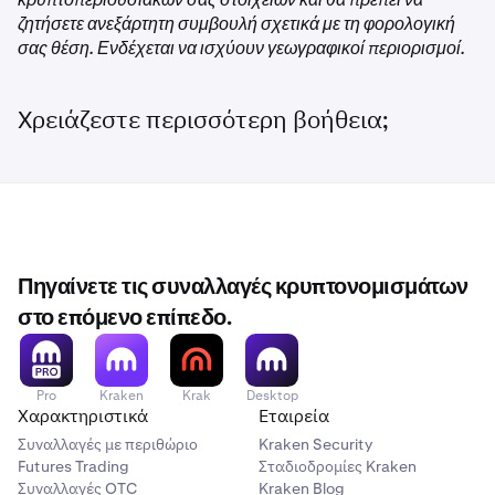
ζητήσετε ανεξάρτητη συμβουλή σχετικά με τη φορολογική
1.000.000
σας θέση. Ενδέχεται να ισχύουν γεωγραφικοί περιορισμοί.
LION
έκαστο
Χρειάζεστε περισσότερη βοήθεια;
3–5
500.000
1.500.000
Πηγαίνετε τις συναλλαγές κρυπτονομισμάτων
LION
στο επόμενο επίπεδο.
το καθένα
Pro
Kraken
Krak
Desktop
6-10
Χαρακτηριστικά
Εταιρεία
Συναλλαγές με περιθώριο
Kraken Security
300.000
Futures Trading
Σταδιοδρομίες Kraken
Συναλλαγές OTC
Kraken Blog
1.500.000