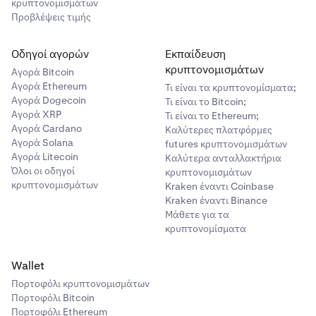
LION
κρυπτονομισμάτων
Προβλέψεις τιμής
κοινόχρηστα
Οδηγοί αγορών
Εκπαίδευση
κρυπτονομισμάτων
Αγορά Bitcoin
Αγορά Ethereum
Τι είναι τα κρυπτονομίσματα;
Αγορά Dogecoin
Τι είναι το Bitcoin;
Αγορά XRP
Τι είναι το Ethereum;
Αγορά Cardano
Καλύτερες πλατφόρμες
Αγορά Solana
futures κρυπτονομισμάτων
Αγορά Litecoin
Καλύτερα ανταλλακτήρια
Όλοι οι οδηγοί
κρυπτονομισμάτων
κρυπτονομισμάτων
Kraken έναντι Coinbase
Kraken έναντι Binance
Μάθετε για τα
κρυπτονομίσματα
Wallet
Πορτοφόλι κρυπτονομισμάτων
Πορτοφόλι Bitcoin
Πορτοφόλι Ethereum