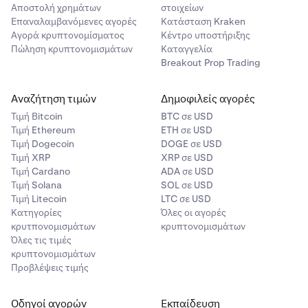
Αποστολή χρημάτων
στοιχείων
Επαναλαμβανόμενες αγορές
Κατάσταση Kraken
Αγορά κρυπτονομίσματος
Κέντρο υποστήριξης
Πώληση κρυπτονομισμάτων
Καταγγελία
Breakout Prop Trading
Αναζήτηση τιμών
Δημοφιλείς αγορές
Τιμή Βitcoin
BTC σε USD
Τιμή Ethereum
ETH σε USD
Τιμή Dogecoin
DOGE σε USD
Τιμή XRP
XRP σε USD
Τιμή Cardano
ADA σε USD
Τιμή Solana
SOL σε USD
Τιμή Litecoin
LTC σε USD
Κατηγορίες
Όλες οι αγορές
κρυτπονομισμάτων
κρυπτονομισμάτων
Όλες τις τιμές
κρυπτονομισμάτων
Προβλέψεις τιμής
Οδηγοί αγορών
Εκπαίδευση