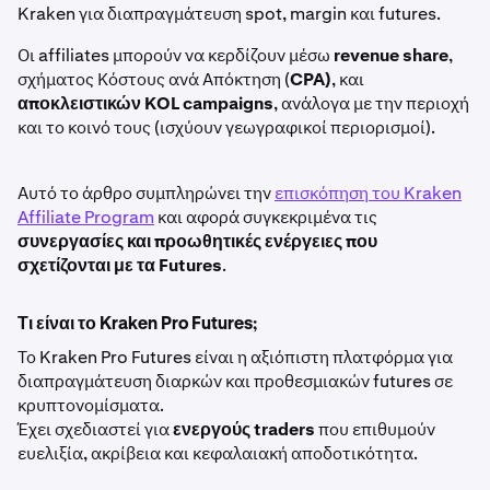
Kraken για διαπραγμάτευση spot, margin και futures.
Οι affiliates μπορούν να κερδίζουν μέσω
revenue share
,
σχήματος Κόστους ανά Απόκτηση (
CPA)
, και
αποκλειστικών KOL campaigns
, ανάλογα με την περιοχή
και το κοινό τους (ισχύουν γεωγραφικοί περιορισμοί).
Αυτό το άρθρο συμπληρώνει την
επισκόπηση του Kraken
Affiliate Program
και αφορά συγκεκριμένα τις
συνεργασίες και προωθητικές ενέργειες που
σχετίζονται με τα Futures
.
Τι είναι το Kraken Pro Futures;
Το Kraken Pro Futures είναι η αξιόπιστη πλατφόρμα για
διαπραγμάτευση διαρκών και προθεσμιακών futures σε
κρυπτονομίσματα.
Έχει σχεδιαστεί για
ενεργούς traders
που επιθυμούν
ευελιξία, ακρίβεια και κεφαλαιακή αποδοτικότητα.