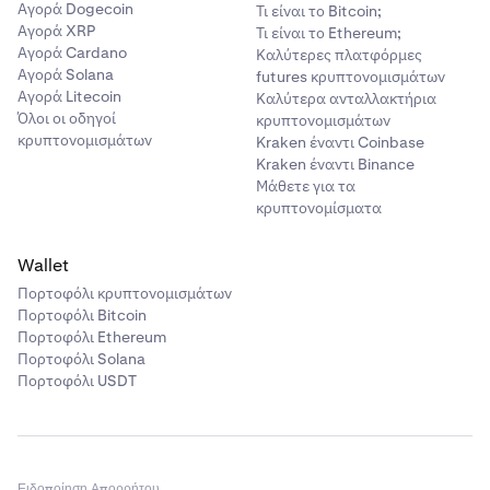
Αγορά Dogecoin
Τι είναι το Bitcoin;
Αγορά XRP
Τι είναι το Ethereum;
Αγορά Cardano
Καλύτερες πλατφόρμες
Αγορά Solana
futures κρυπτονομισμάτων
Αγορά Litecoin
Καλύτερα ανταλλακτήρια
Όλοι οι οδηγοί
κρυπτονομισμάτων
κρυπτονομισμάτων
Kraken έναντι Coinbase
Kraken έναντι Binance
Μάθετε για τα
κρυπτονομίσματα
Wallet
Πορτοφόλι κρυπτονομισμάτων
Πορτοφόλι Bitcoin
Πορτοφόλι Ethereum
Πορτοφόλι Solana
Πορτοφόλι USDT
Ειδοποίηση Απορρήτου