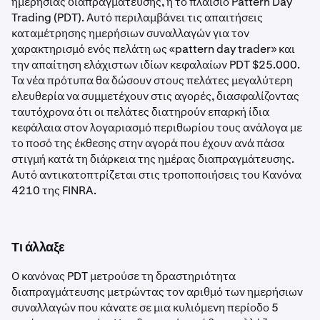
ημερήσιας διαπραγμάτευσης, ή το πλαίσιο Pattern Day
Trading (PDT). Αυτό περιλαμβάνει τις απαιτήσεις
καταμέτρησης ημερήσιων συναλλαγών για τον
χαρακτηρισμό ενός πελάτη ως «pattern day trader» και
την απαίτηση ελάχιστων ιδίων κεφαλαίων PDT $25.000.
Τα νέα πρότυπα θα δώσουν στους πελάτες μεγαλύτερη
ελευθερία να συμμετέχουν στις αγορές, διασφαλίζοντας
ταυτόχρονα ότι οι πελάτες διατηρούν επαρκή ίδια
κεφάλαια στον λογαριασμό περιθωρίου τους ανάλογα με
το ποσό της έκθεσης στην αγορά που έχουν ανά πάσα
στιγμή κατά τη διάρκεια της ημέρας διαπραγμάτευσης.
Αυτό αντικατοπτρίζεται στις τροποποιήσεις του Κανόνα
4210 της FINRA.
Τι άλλαξε
Ο κανόνας PDT μετρούσε τη δραστηριότητα
διαπραγμάτευσης μετρώντας τον αριθμό των ημερήσιων
συναλλαγών που κάνατε σε μια κυλιόμενη περίοδο 5