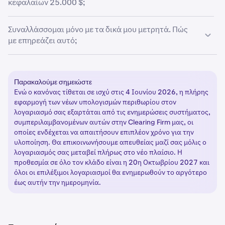
κεφαλαίων 25.000 $;
2026.
όσο συχνά επιθυμείτε.
Όχι. Το ελάχιστο όριο των 25.000 $ που συνδέεται με την
Συναλλάσσομαι μόνο με τα δικά μου μετρητά. Πώς
κατάσταση του pattern day trader έχει καταργηθεί.
με επηρεάζει αυτό;
Ο λογαριασμός σας στην Kraken Securities χρησιμοποιεί
χαρακτηρισμό περιορισμένου περιθωρίου για να σας
Παρακαλούμε σημειώστε
επιτρέψει να πραγματοποιείτε συναλλαγές με
Ενώ ο κανόνας τίθεται σε ισχύ στις 4 Ιουνίου 2026, η πλήρης
αδιευθέτητα κεφάλαια. Ο Κανόνας Intraday Margin
εφαρμογή των νέων υπολογισμών περιθωρίου στον
καταργεί τους περιορισμούς PDT που ίσχυαν
λογαριασμό σας εξαρτάται από τις ενημερώσεις συστήματος,
προηγουμένως για τους λογαριασμούς περιθωρίου.
συμπεριλαμβανομένων αυτών στην Clearing Firm μας, οι
οποίες ενδέχεται να απαιτήσουν επιπλέον χρόνο για την
υλοποίηση. Θα επικοινωνήσουμε απευθείας μαζί σας μόλις ο
λογαριασμός σας μεταβεί πλήρως στο νέο πλαίσιο. Η
προθεσμία σε όλο τον κλάδο είναι η 20η Οκτωβρίου 2027 και
όλοι οι επιλέξιμοι λογαριασμοί θα ενημερωθούν το αργότερο
έως αυτήν την ημερομηνία.