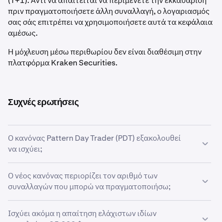
(T+1). Αντί να απαιτείται να περιμένετε την εκκαθάριση
πριν πραγματοποιήσετε άλλη συναλλαγή, ο λογαριασμός
σας σάς επιτρέπει να χρησιμοποιήσετε αυτά τα κεφάλαια
αμέσως.
Η μόχλευση μέσω περιθωρίου δεν είναι διαθέσιμη στην
πλατφόρμα Kraken Securities.
Συχνές ερωτήσεις
Ο κανόνας Pattern Day Trader (PDT) εξακολουθεί
να ισχύει;
Ο χαρακτηρισμός pattern day trader έχει καταργηθεί. Η
Ο νέος κανόνας περιορίζει τον αριθμό των
Kraken Securities δεν απαιτείται πλέον να παρακολουθεί
συναλλαγών που μπορώ να πραγματοποιήσω;
ή να επισημαίνει λογαριασμούς που εκτελούν τέσσερις ή
περισσότερες ημερήσιες συναλλαγές εντός ενός
Όχι. Το προηγούμενο όριο τεσσάρων συναλλαγών έχει
Ισχύει ακόμα η απαίτηση ελάχιστων ιδίων
παραθύρου πέντε εργάσιμων ημερών από την 4η Ιουνίου
καταργηθεί. Μπορείτε να ανοίγετε και να κλείνετε θέσεις