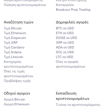
Αγορά κρυπτονομίσματος
Κέντρο υποστήριξης
Πώληση κρυπτονομισμάτων
Καταγγελία
Breakout Prop Trading
Αναζήτηση τιμών
Δημοφιλείς αγορές
Τιμή Βitcoin
BTC σε USD
Τιμή Ethereum
ETH σε USD
Τιμή Dogecoin
DOGE σε USD
Τιμή XRP
XRP σε USD
Τιμή Cardano
ADA σε USD
Τιμή Solana
SOL σε USD
Τιμή Litecoin
LTC σε USD
Κατηγορίες
Όλες οι αγορές
κρυτπονομισμάτων
κρυπτονομισμάτων
Όλες τις τιμές
κρυπτονομισμάτων
Προβλέψεις τιμής
Οδηγοί αγορών
Εκπαίδευση
κρυπτονομισμάτων
Αγορά Bitcoin
Αγορά Ethereum
Τι είναι τα κρυπτονομίσματα;