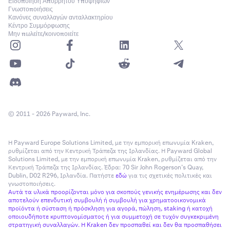
Ειδοποίηση Απορρήτου Υποψηφίων
Γνωστοποιήσεις
Κανόνες συναλλαγών ανταλλακτηρίου
Κέντρο Συμμόρφωσης
Μην πωλείτε/κοινοποιείτε
© 2011 - 2026 Payward, Inc.
Η Payward Europe Solutions Limited, με την εμπορική επωνυμία Kraken,
ρυθμίζεται από την Κεντρική Τράπεζα της Ιρλανδίας. Η Payward Global
Solutions Limited, με την εμπορική επωνυμία Kraken, ρυθμίζεται από την
Κεντρική Τράπεζα της Ιρλανδίας. Έδρα: 70 Sir John Rogerson’s Quay,
Dublin, D02 R296, Ιρλανδία. Πατήστε
εδώ
για τις σχετικές πολιτικές και
γνωστοποιήσεις.
Αυτά τα υλικά προορίζονται μόνο για σκοπούς γενικής ενημέρωσης και δεν
αποτελούν επενδυτική συμβουλή ή συμβουλή για χρηματοοικονομικά
προϊόντα ή σύσταση ή πρόσκληση για αγορά, πώληση, staking ή κατοχή
οποιουδήποτε κρυπτονομίσματος ή για συμμετοχή σε τυχόν συγκεκριμένη
στρατηγική συναλλαγών. Η Kraken δεν προσπαθεί και δεν θα προσπαθήσει