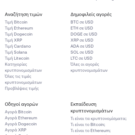
Αναζήτηση τιμών
Δημοφιλείς αγορές
Τιμή Βitcoin
BTC σε USD
Τιμή Ethereum
ETH σε USD
Τιμή Dogecoin
DOGE σε USD
Τιμή XRP
XRP σε USD
Τιμή Cardano
ADA σε USD
Τιμή Solana
SOL σε USD
Τιμή Litecoin
LTC σε USD
Κατηγορίες
Όλες οι αγορές
κρυτπονομισμάτων
κρυπτονομισμάτων
Όλες τις τιμές
κρυπτονομισμάτων
Προβλέψεις τιμής
Οδηγοί αγορών
Εκπαίδευση
κρυπτονομισμάτων
Αγορά Bitcoin
Αγορά Ethereum
Τι είναι τα κρυπτονομίσματα;
Αγορά Dogecoin
Τι είναι το Bitcoin;
Αγορά XRP
Τι είναι το Ethereum;